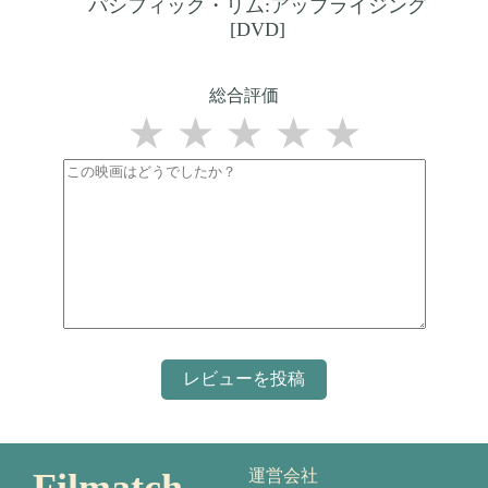
パシフィック・リム:アップライジング
[DVD]
総合評価
★
★
★
★
★
運営会社