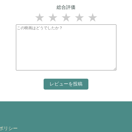
総合評価
★
★
★
★
★
ポリシー