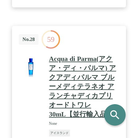
59
No.28
Acqua di Parma(アク
ア・ディ・パルマ) ア
クアディパルマ ブル
ーメディテラネオ ア
ランチャディカプリ
オードトワレ
search
30mL【並行輸入品】
None
アイスランド