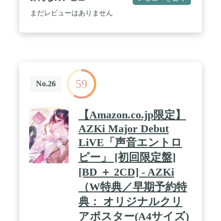
まだレビューはありません
59
No.26
【Amazon.co.jp限定】
AZKi Major Debut
LiVE「声音エントロ
ピー」 [初回限定盤]
[BD ＋ 2CD] - AZKi
（W特典／早期予約特
典： オリジナルクリ
アポスター(A4サイズ)