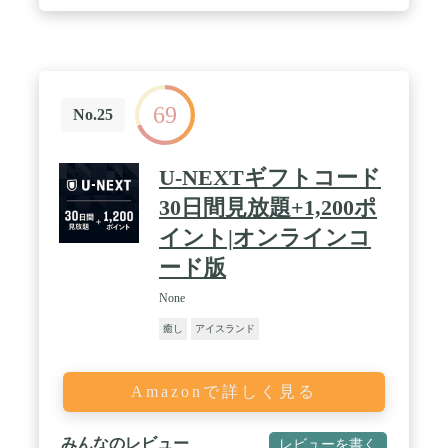
69
No.25
U-NEXTギフトコード
30日間見放題+1,200ポ
イント|オンラインコ
ード版
None
癒し
アイスランド
Amazonで詳しく見る
みんなのレビュー
レビューを書く