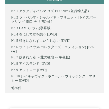
アクアディパルマ ユズ EDP 20ml(並行輸入品)
ラ・パルマ・シャルドネ・ブリュット [ NV スパー
クリング 辛口 チリ 750ml ]
LAMB／ラム(字幕版)
春にして君を想う [DVD]
好きにならずにいられない [DVD]
ライトハウス(コレクターズ・エディション) [Blu-
ray]
残された者 －北の極地－(字幕版)
アイスランド [DVD]
アウトロー [DVD]
レイキャヴィク・ホエール・ウォッチング・マサ
カー [DVD]
他36件