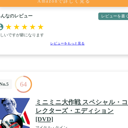
Amazonで詳しく見る
みんなのレビュー
レビューを書
★
★
★
★
★
しいですが癖になります
レビューをもっと見る
64
No.5
ミニミニ大作戦 スペシャル・コ
レクターズ・エディション
[DVD]
マイケル・ケイン