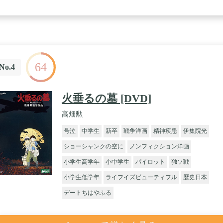
64
No.4
火垂るの墓 [DVD]
高畑勲
号泣
中学生
新卒
戦争洋画
精神疾患
伊集院光
ショーシャンクの空に
ノンフィクション洋画
小学生高学年
小中学生
パイロット
独ソ戦
小学生低学年
ライフイズビューティフル
歴史日本
デートちはやふる