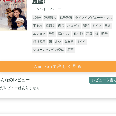
幕版)
ロベルト・ベニーニ
100分
連続殺人
戦争洋画
ライフイズビューティフル
宅飲み
感想文
面接
パロディ
昭和
ドイツ
王道
エンタメ
号泣
懐かしい
独ソ戦
元気
銃
暗号
精神疾患
朝
古い
女友達
オタク
ショーシャンクの空に
新卒
Amazonで詳しく見る
みんなのレビュー
レビューを書
だレビューはありません