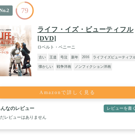
79
No.2
ライフ・イズ・ビューティフル
[DVD]
ロベルト・ベニーニ
2016
古い
王道
号泣
新年
ライフイズビューティフ
懐かしい
戦争洋画
ノンフィクション洋画
Amazonで詳しく見る
みんなのレビュー
レビューを書
だレビューはありません