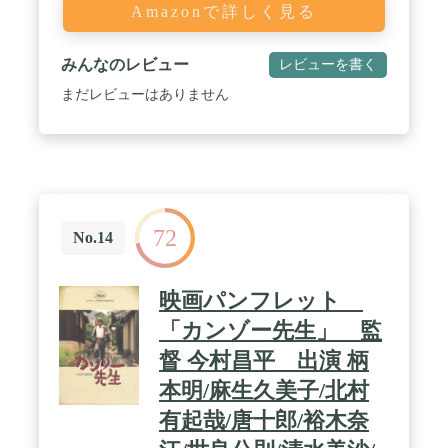
Amazonで詳しく見る
みんなのレビュー
レビューを書く
まだレビューはありません
72
No.14
映画パンフレット
「カンゾー先生」 監
督 今村昌平 出演 柄
本明/麻生久美子/北村
有起哉/唐十郎/裕木奈