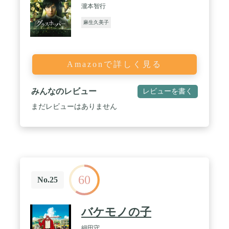
瀧本智行
麻生久美子
Amazonで詳しく見る
みんなのレビュー
レビューを書く
まだレビューはありません
60
No.25
バケモノの子
細田守