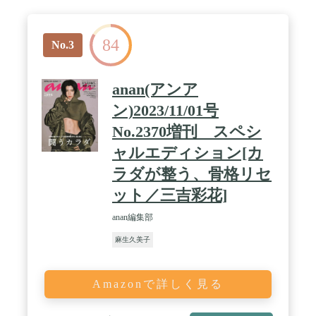
84
No.3
anan(アンア
ン)2023/11/01号
No.2370増刊 スペシ
ャルエディション[カ
ラダが整う、骨格リセ
ット／三吉彩花]
anan編集部
麻生久美子
Amazonで詳しく見る