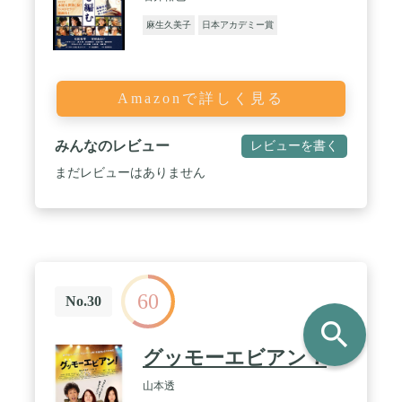
麻生久美子
日本アカデミー賞
Amazonで詳しく見る
みんなのレビュー
レビューを書く
まだレビューはありません
60
No.30
search
グッモーエビアン！
山本透