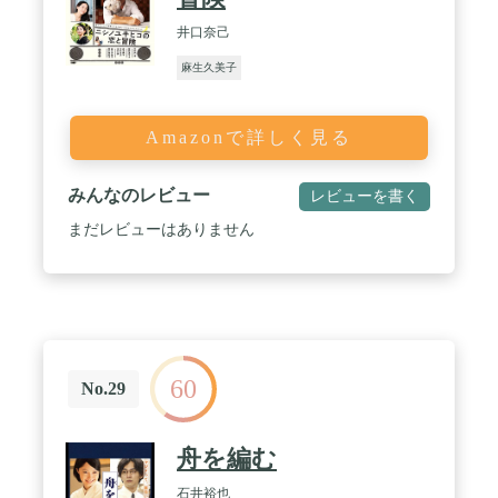
井口奈己
麻生久美子
Amazonで詳しく見る
みんなのレビュー
レビューを書く
まだレビューはありません
60
No.29
舟を編む
石井裕也