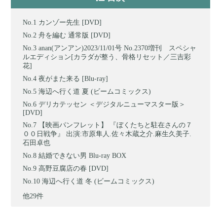
カンゾー先生 [DVD]
舟を編む 通常版 [DVD]
anan(アンアン)2023/11/01号 No.2370増刊 スペシャ
ルエディション[カラダが整う、骨格リセット／三吉彩
花]
夜がまた来る [Blu-ray]
海辺へ行く道 夏 (ビームコミックス)
デリカテッセン ＜デジタルニューマスター版＞
[DVD]
【映画パンフレット】 『ぼくたちと駐在さんの７
００日戦争』 出演:市原隼人.佐々木蔵之介.麻生久美子.
石田卓也
結婚できない男 Blu-ray BOX
高野豆腐店の春 [DVD]
海辺へ行く道 冬 (ビームコミックス)
他29件