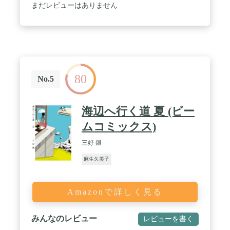
まだレビューはありません
80
No.5
海辺へ行く道 夏 (ビー
ムコミックス)
三好 銀
麻生久美子
Amazonで詳しく見る
みんなのレビュー
レビューを書く