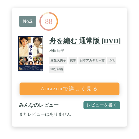
88
No.2
舟を編む 通常版 [DVD]
松田龍平
麻生久美子
携帯
日本アカデミー賞
10代
90分邦画
Amazonで詳しく見る
みんなのレビュー
レビューを書く
まだレビューはありません