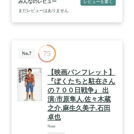
みんなのレビュー
レビューを書く
まだレビューはありません
75
No.7
【映画パンフレット】
『ぼくたちと駐在さん
の７００日戦争』 出
演:市原隼人.佐々木蔵
之介.麻生久美子.石田
卓也
None