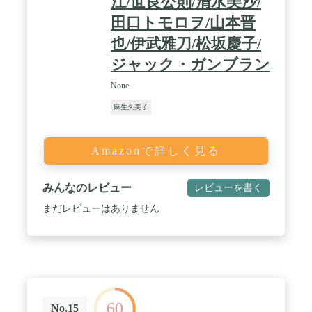
江/世良公則/清水美沙/
田口トモロヲ/山本晋
也/伊武雅刀/松坂慶子/
ジャック・ガンブラン
None
麻生久美子
Amazonで詳しく見る
みんなのレビュー
レビューを書く
まだレビューはありません
60
No.15