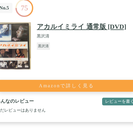
75
No.5
アカルイミライ 通常版 [DVD]
黒沢清
黒沢清
Amazonで詳しく見る
みんなのレビュー
レビューを書
だレビューはありません