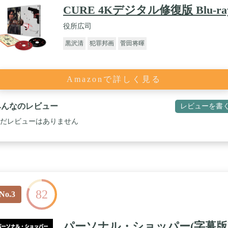
CURE 4Kデジタル修復版 Blu-ra
役所広司
黒沢清
犯罪邦画
菅田将暉
Amazonで詳しく見る
みんなのレビュー
レビューを書
だレビューはありません
82
No.3
パーソナル・ショッパー(字幕版