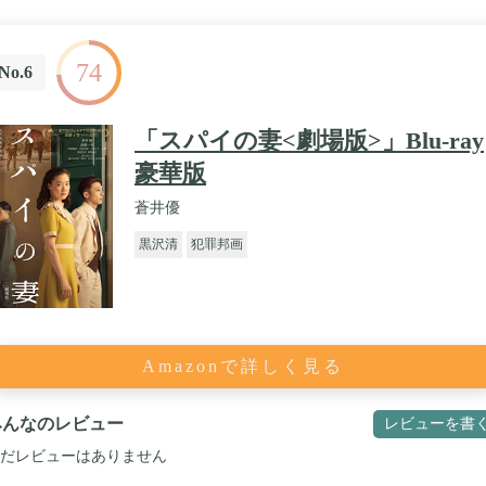
74
No.6
「スパイの妻<劇場版>」Blu-ray
豪華版
蒼井優
黒沢清
犯罪邦画
Amazonで詳しく見る
みんなのレビュー
レビューを書
だレビューはありません