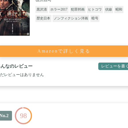
黒沢清
ホラー2017
犯罪邦画
ヒトコワ
伏線
昭和
歴史日本
ノンフィクション洋画
暗号
Amazonで詳しく見る
みんなのレビュー
レビューを書
だレビューはありません
98
No.2