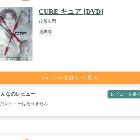
CURE キュア [DVD]
役所広司
黒沢清
Amazonで詳しく見る
みんなのレビュー
レビューを書
だレビューはありません