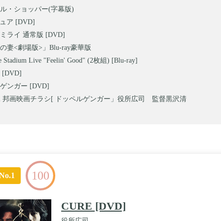
ル・ショッパー(字幕版)
ュア [DVD]
ライ 通常版 [DVD]
妻<劇場版>」Blu-ray豪華版
e Stadium Live "Feelin' Good" (2枚組) [Blu-ray]
[DVD]
ンガー [DVD]
i512 邦画映画チラシ[ ドッペルゲンガー」役所広司 監督黒沢清
100
No.1
CURE [DVD]
役所広司