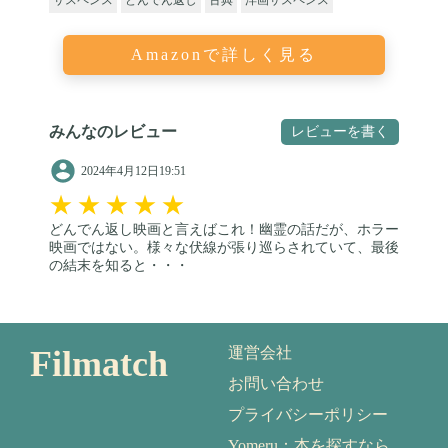
サスペンス
どんでん返し
古典
洋画サスペンス
Amazonで詳しく見る
みんなのレビュー
レビューを書く
2024年4月12日19:51
★
★
★
★
★
どんでん返し映画と言えばこれ！幽霊の話だが、ホラー
映画ではない。様々な伏線が張り巡らされていて、最後
の結末を知ると・・・
Filmatch
運営会社
お問い合わせ
プライバシーポリシー
Yomeru：本を探すなら