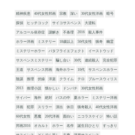
精神疾患
40代女性邦画
宗教
深い
30代女性洋画
暗号
探偵
ヒッチコック
サイコサスペンス
大逆転
2016
アルコール依存症
謎解き
不条理
殺人事件
ホラー洋画
ミステリー
18歳以上
50代女性
猟奇
幽霊
ミステリーホラー
バタフライエフェクト
イーストウッド
サスペンスミステリー
騙し合い
30代
連続殺人
完全犯罪
王道
サスペンス邦画
海外ホラー
10代
サスペンスホラー
陰謀
推理
伏線
洋楽
クライム
テロ
ブルースウィリス
2013
推理小説
懐かしい
ドンパチ
30代女性邦画
サイバー
海外
絶対
バスの中
夏ホラー
ミステリー洋画
洋画
犯罪
スリラー
演出
休日
猟奇殺人
40代女性洋画
60代女性
悪魔
20代洋画
面白い
ニコラスケイジ
怖い話
邦画2016
オカルト
ホラー
名作
誕生日ひとり
すっきり