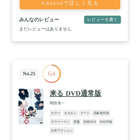
Amazonで詳しく見る
みんなのレビュー
レビューを書く
まだレビューはありません
64
No.25
来る DVD通常版
岡田准一
ホラー
オカルト
デート
高齢者邦画
サラリーマン
悪魔
邦画2018
90分邦画
日本アクション