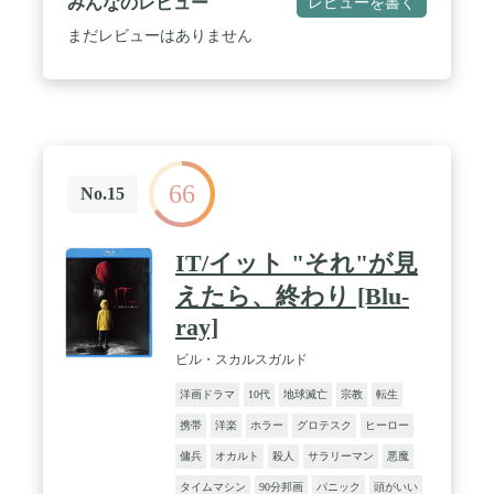
みんなのレビュー
レビューを書く
まだレビューはありません
66
No.15
IT/イット "それ"が見
えたら、終わり [Blu-
ray]
ビル・スカルスガルド
洋画ドラマ
10代
地球滅亡
宗教
転生
携帯
洋楽
ホラー
グロテスク
ヒーロー
傭兵
オカルト
殺人
サラリーマン
悪魔
タイムマシン
90分邦画
パニック
頭がいい