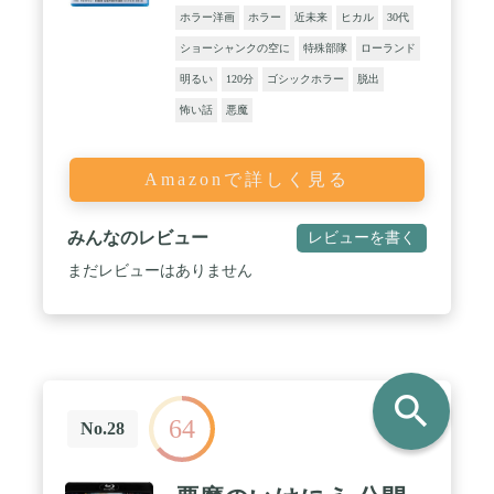
ホラー洋画
ホラー
近未来
ヒカル
30代
ショーシャンクの空に
特殊部隊
ローランド
明るい
120分
ゴシックホラー
脱出
怖い話
悪魔
Amazonで詳しく見る
みんなのレビュー
レビューを書く
まだレビューはありません
search
64
No.28