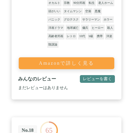
オカルト
宗教
90分邦画
転生
老人ホーム
頭がいい
タイムマシン
空港
悪魔
パニック
グロテスク
サラリーマン
ホラー
洋画ドラマ
地球滅亡
傭兵
ヒーロー
殺人
高齢者邦画
レトロ
10代
b級
携帯
洋楽
陰謀論
Amazonで詳しく見る
みんなのレビュー
レビューを書く
まだレビューはありません
65
No.18