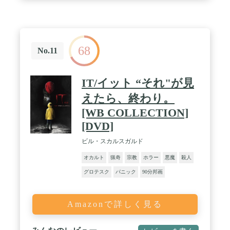
68
No.11
IT/イット “それ"が見
えたら、終わり。
[WB COLLECTION]
[DVD]
ビル・スカルスガルド
オカルト
猟奇
宗教
ホラー
悪魔
殺人
グロテスク
パニック
90分邦画
Amazonで詳しく見る