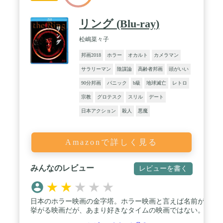
リング (Blu-ray)
松嶋菜々子
邦画2018
ホラー
オカルト
カメラマン
サラリーマン
陰謀論
高齢者邦画
頭がいい
90分邦画
パニック
b級
地球滅亡
レトロ
宗教
グロテスク
スリル
デート
日本アクション
殺人
悪魔
Amazonで詳しく見る
みんなのレビュー
レビューを書く
★
★
★
★
★
日本のホラー映画の金字塔。ホラー映画と言えば名前が
挙がる映画だが、あまり好きなタイムの映画ではない。