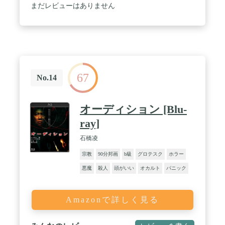
まだレビューはありません
67
No.14
オーディション [Blu-
ray]
石橋凌
宗教
90分邦画
b級
グロテスク
ホラー
悪魔
殺人
頭がいい
オカルト
パニック
Amazonで詳しく見る