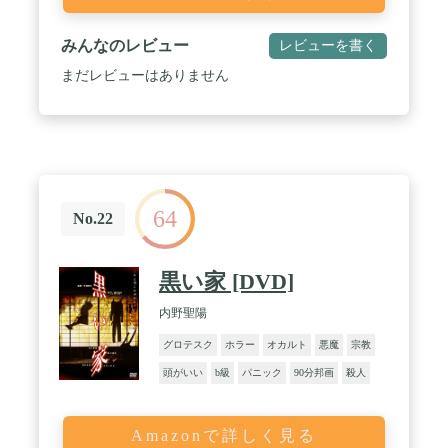
みんなのレビュー
レビューを書く
まだレビューはありません
64
No.22
黒い家 [DVD]
内野聖陽
グロテスク
ホラー
オカルト
悪魔
宗教
頭がいい
b級
パニック
90分邦画
殺人
Amazonで詳しく見る