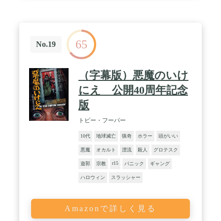
65
No.19
（字幕版）悪魔のいけ
にえ 公開40周年記念
版
トビー・フーパー
10代
地球滅亡
猟奇
ホラー
頭がいい
悪魔
オカルト
漂流
殺人
グロテスク
r15
遊郭
宗教
パニック
ギャング
ハロウィン
スラッシャー
Amazonで詳しく見る