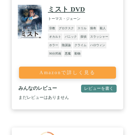
ミスト DVD
トーマス・ジェーン
宗教
グロテスク
スリル
猟奇
殺人
オカルト
パニック
探偵
スラッシャー
ホラー
陰謀論
クライム
ハロウィン
90分邦画
悪魔
動物
Amazonで詳しく見る
みんなのレビュー
レビューを書く
まだレビューはありません