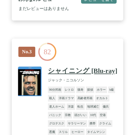
まだレビューはありません
82
No.3
シャイニング [Blu-ray]
ジャック・ニコルソン
90分邦画
レトロ
猟奇
探偵
ホラー
b級
殺人
洋画ドラマ
高齢者邦画
オカルト
老人ホーム
洋楽
転生
地球滅亡
傭兵
パニック
宗教
頭がいい
10代
空港
グロテスク
サラリーマン
携帯
クライム
悪魔
スリル
ヒーロー
タイムマシン