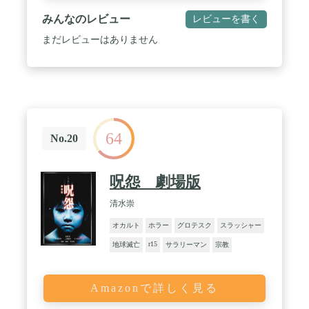
みんなのレビュー
レビューを書く
まだレビューはありません
64
No.20
呪怨 劇場版
清水崇
オカルト
ホラー
グロテスク
スラッシャー
r15
地球滅亡
サラリーマン
宗教
Amazonで詳しく見る