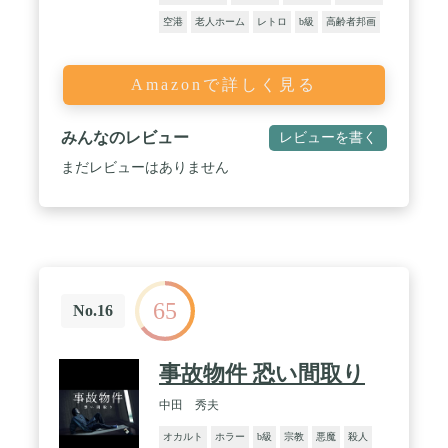
空港
老人ホーム
レトロ
b級
高齢者邦画
Amazonで詳しく見る
みんなのレビュー
レビューを書く
まだレビューはありません
65
No.16
事故物件 恐い間取り
中田 秀夫
オカルト
ホラー
b級
宗教
悪魔
殺人