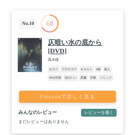
68
No.10
仄暗い水の底から
[DVD]
黒木瞳
ホラー
グロテスク
オカルト
b級
殺人
90分邦画
頭がいい
悪魔
宗教
パニック
Amazonで詳しく見る
みんなのレビュー
レビューを書く
まだレビューはありません