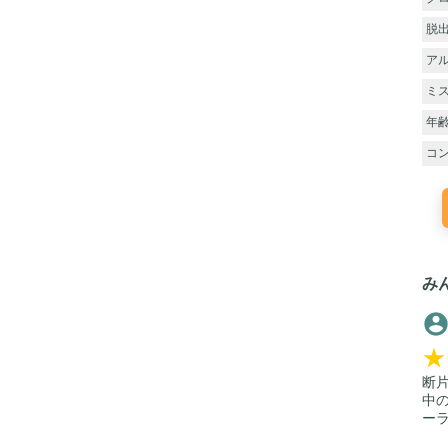
脱
ア
ミ
年
コ
み
★
断
中
ー