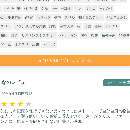
sf2014
saw
出
鬱
推理小説
分析
弁護士
一人
リリコ
松たか子
ルコール依存症
r指定
ハラハラ
探偵
スリル
邦画ミステリー
どんでん返し
ステリー
グランドホテル方式
詐欺
多重人格
夜
伏線
障害
すっきり
齢制限
逃亡
サスペンスミステリー
バットマン
誘拐
復讐
精神疾患
精神世
ンゲーム
ミステリー2018
トリック
Amazonで詳しく見る
んなのレビュー
レビューを
2024年4月13日23:18
★
★
★
★
片的にしか記憶を保持できない男をめぐったストーリーで自分自身も物
の１人として謎を解いていく感覚に没入できる。さすがクリストファー
ラン監督。観る人を飽きさせない仕掛けが秀逸。