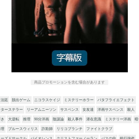
商品プロモーションを含む場合があります
法廷
脱出ゲーム
ニコラスケイジ
ミステリーホラー
バタフライエフェクト
ンターステラー
リーアムニーソン
サスペンス
女友達
洋画サスペンス
殺人
解き
大逆転
推理
90分洋画
陰謀論
殺人事件
潜在意識
ミステリー洋画
暗
条理
ブルースウィリス
詐欺師
リリコブランチ
ファイトクラブ
ローズドサークル
バイオレンス
クリストファーノーラン
バスの中
銀行強盗