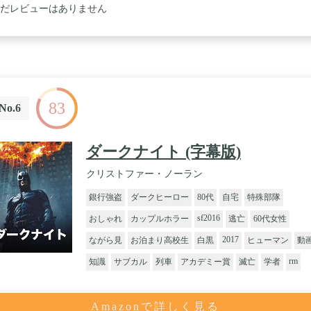
だレビューはありません
83
No.6
ダークナイト (字幕版)
クリストファー・ノーラン
銀行強盗
ダークヒーロー
80代
自宅
特殊部隊
sf2016
おしゃれ
カップルホラー
逃亡
60代女性
2017
ながら見
お泊まり高校生
白黒
ヒューマン
動
rm
知識
サブカル
列車
アカデミー賞
滅亡
学者
Amazonで詳しく見る