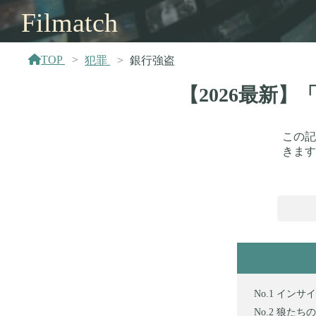
Filmatch
TOP
犯罪
銀行強盗
【2026最新
この記
きます
インサイ
狼たちの