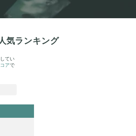
！人気ランキング
してい
コア
で