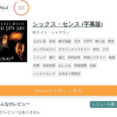
88
No.4
シックス・センス (字幕版)
M.ナイト・シャマラン
sf2016
ながら見
自宅
銀行強盗
天才
怖い話
寄生
カップルホラー
サスペンスミステリー
80代
グロ
トリック
滅亡
逃亡
60代女性
邦画ミステリー
知識
列車
完全犯罪
おしゃれ
特殊部隊
法廷
ハッピーエンド
お泊まり高校生
Amazonで詳しく見る
みんなのレビュー
レビューを書
だレビューはありません