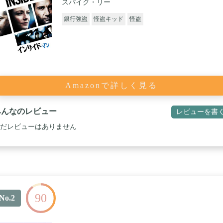
スパイク・リー
銀行強盗
怪盗キッド
怪盗
Amazonで詳しく見る
みんなのレビュー
レビューを書
だレビューはありません
90
No.2