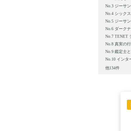
ジーサン
シックス
ジーサンズ
ダークナ
TENET 
真実の行
鑑定士と
インタース
他134件