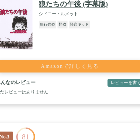
狼たちの午後 (字幕版)
シドニー・ルメット
銀行強盗
怪盗
怪盗キッド
Amazonで詳しく見る
みんなのレビュー
レビューを書
だレビューはありません
81
No.3