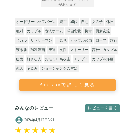
があります
オードリーヘップバーン
滅亡
50代
自宅
女の子
休日
絶対
カップル
老人ホーム
洋画恋愛
携帯
男女友達
ヒカル
サラリーマン
一気見
カップル邦画
ローマ
旅行
寝る前
2021洋画
王道
女性
ストーリー
高校生カップル
建築
好きな人
お泊まり高校生
エジプト
カップル洋画
恋人
宅飲み
ショーシャンクの空に
Amazonで詳しく見る
みんなのレビュー
レビューを書く
2024年4月12日3:21
★
★
★
★
★