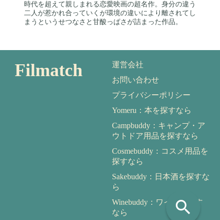
時代を超えて親しまれる恋愛映画の超名作。身分の違う
二人が惹かれ合っていくが環境の違いにより離されてし
まうというせつなさと甘酸っぱさが詰まった作品。
Filmatch
運営会社
お問い合わせ
プライバシーポリシー
Yomeru：本を探すなら
Campbuddy：キャンプ・ア
ウトドア用品を探すなら
Cosmebuddy：コスメ用品を
探すなら
Sakebuddy：日本酒を探すな
ら
search
Winebuddy：ワインを探す
なら