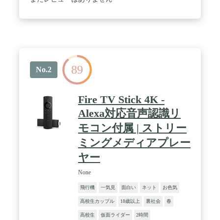
89
No.2
Fire TV Stick 4K -
Alexa対応音声認識リ
モコン付属 | ストリー
ミングメディアプレー
ヤー
None
飛行機
一気見
面白い
ネット
お色気
高校生カップル
18歳以上
裏社会
春
高校生
仮面ライダー
2時間