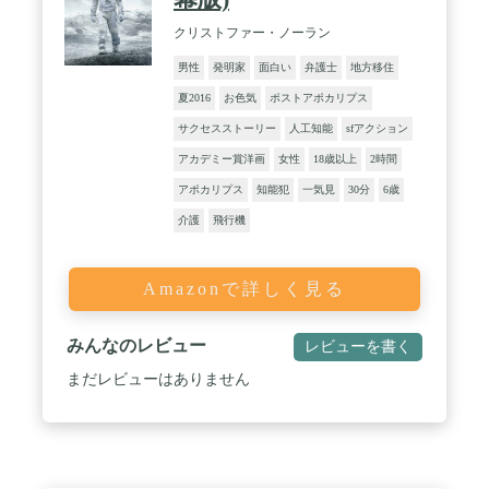
クリストファー・ノーラン
男性
発明家
面白い
弁護士
地方移住
夏2016
お色気
ポストアポカリプス
サクセスストーリー
人工知能
sfアクション
アカデミー賞洋画
女性
18歳以上
2時間
アポカリプス
知能犯
一気見
30分
6歳
介護
飛行機
Amazonで詳しく見る
みんなのレビュー
レビューを書く
まだレビューはありません