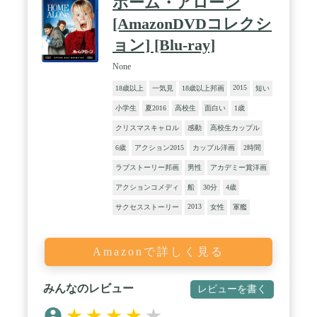
ホーム・アローン
[AmazonDVDコレクシ
ョン] [Blu-ray]
None
2015
18歳以上
一気見
18歳以上邦画
短い
小学生
夏2016
高校生
面白い
1歳
クリスマスキャロル
感動
高校生カップル
6歳
アクション2015
カップル洋画
2時間
ラブストーリー邦画
男性
アカデミー賞洋画
アクションコメディ
船
30分
4歳
2013
サクセスストーリー
女性
軍艦
Amazonで詳しく見る
みんなのレビュー
レビューを書く
★
★
★
★
★