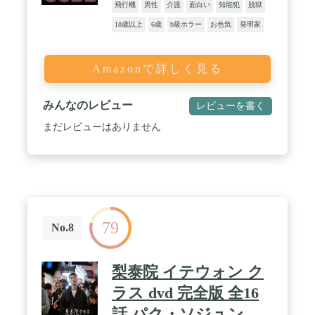
飛行機
男性
介護
面白い
知能犯
脱獄
18歳以上
6歳
b級ホラー
お色気
発明家
Amazonで詳しく見る
みんなのレビュー
レビューを書く
まだレビューはありません
79
No.8
梨泰院 イテウォン ク
ラス dvd 完全版 全16
話 パク・ソジュン