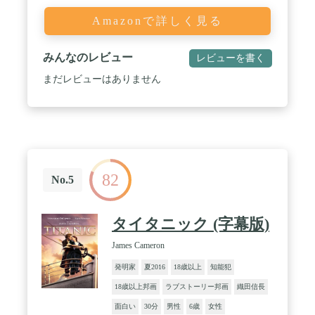
Amazonで詳しく見る
みんなのレビュー
レビューを書く
まだレビューはありません
82
No.5
タイタニック (字幕版)
James Cameron
発明家
夏2016
18歳以上
知能犯
18歳以上邦画
ラブストーリー邦画
織田信長
面白い
30分
男性
6歳
女性