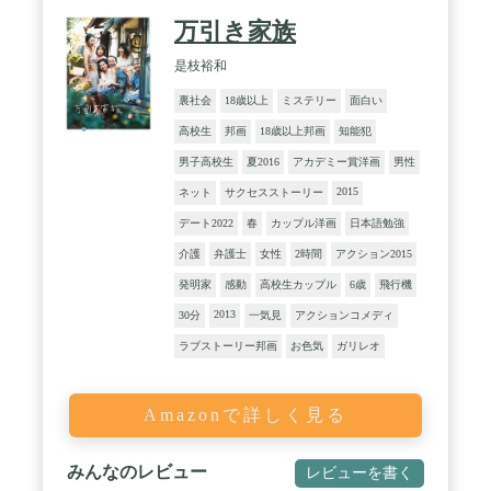
万引き家族
是枝裕和
裏社会
18歳以上
ミステリー
面白い
高校生
邦画
18歳以上邦画
知能犯
男子高校生
夏2016
アカデミー賞洋画
男性
2015
ネット
サクセスストーリー
デート2022
春
カップル洋画
日本語勉強
介護
弁護士
女性
2時間
アクション2015
発明家
感動
高校生カップル
6歳
飛行機
2013
30分
一気見
アクションコメディ
ラブストーリー邦画
お色気
ガリレオ
Amazonで詳しく見る
みんなのレビュー
レビューを書く