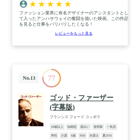
★
★
★
★
★
ファッション業界に有名デザイナーのアシスタントとし
て入ったアンハサウェイの奮闘を描いた映画。この作品
を見ると仕事をバリバリしたくなる！
レビューをもっと見る
77
No.13
ゴッド・ファーザー
(字幕版)
フランシス フォード コッポラ
18歳以上
知能犯
面白い
発明家
一気見
男性
介護
6歳
30分
弁護士
夏2016