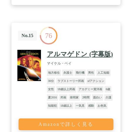
76
No.15
アルマゲドン (字幕版)
マイケル・ベイ
地方移住
弁護士
飛行機
男性
人工知能
30分
ラブストーリー邦画
sfアクション
女性
18歳以上邦画
アカデミー賞洋画
6歳
夏2016
邦画
発明家
2時間
面白い
介護
知能犯
18歳以上
一気見
感動
お色気
Amazonで詳しく見る