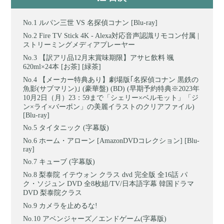
ルパン三世 VS 名探偵コナン [Blu-ray]
Fire TV Stick 4K - Alexa対応音声認識リモコン付属 |
ストリーミングメディアプレーヤー
【訳アリ品12月末賞味期限】アサヒ飲料 颯
620ml×24本 [お茶] [緑茶]
【メーカー特典あり】劇場版｢名探偵コナン 黒鉄の
魚影(サブマリン)｣ (豪華盤) (BD) (早期予約特典※2023年
10月2日（月）23：59まで「シェリー×ベルモット」「ジ
ン×ライ×バーボン」の美麗イラストのクリアファイル)
[Blu-ray]
タイタニック (字幕版)
ホーム・アローン [AmazonDVDコレクション] [Blu-
ray]
キューブ (字幕版)
梨泰院 イテウォン クラス dvd 完全版 全16話 パ
ク・ソジュン DVD 全8枚組/TV/日本語字幕 韓国ドラマ
DVD 梨泰院クラス
カメラを止めるな!
アベンジャーズ／エンドゲーム(字幕版)