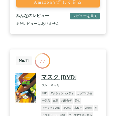
Amazonで詳しく見る
みんなのレビュー
レビューを書く
まだレビューはありません
77
No.11
マスク [DVD]
ジム・キャリー
2015
アクションコメディ
カップル洋画
一気見
感動
精神分析
男性
アクション2015
夏2016
高校生
2時間
船
ラブストーリー邦画
クリスマスキャロル