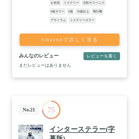
お色気
ミステリー
北欧サスペンス
b級ホラー
6歳
18歳以上
飛行機
アサイラム
ミステリーホラー
Amazonで詳しく見る
みんなのレビュー
レビューを書く
まだレビューはありません
75
No.21
インターステラー(字
幕版)