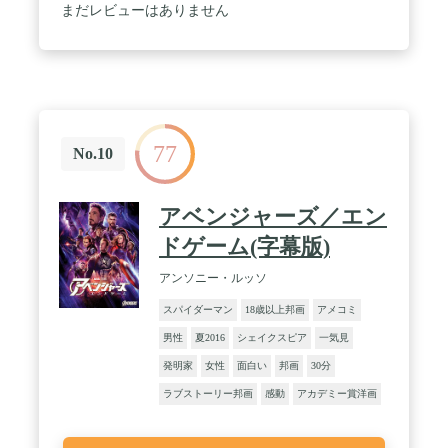
まだレビューはありません
77
No.10
アベンジャーズ／エン
ドゲーム(字幕版)
アンソニー・ルッソ
スパイダーマン
18歳以上邦画
アメコミ
男性
夏2016
シェイクスピア
一気見
発明家
女性
面白い
邦画
30分
ラブストーリー邦画
感動
アカデミー賞洋画