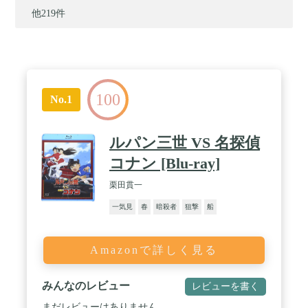
他219件
100
No.1
ルパン三世 VS 名探偵
コナン [Blu-ray]
栗田貫一
一気見
春
暗殺者
狙撃
船
Amazonで詳しく見る
みんなのレビュー
レビューを書く
まだレビューはありません