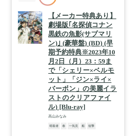
【メーカー特典あり】
劇場版｢名探偵コナン
黒鉄の魚影(サブマリ
ン)｣ (豪華盤) (BD) (早
期予約特典※2023年10
月2日（月）23：59ま
で「シェリー×ベルモ
ット」「ジン×ライ×
バーボン」の美麗イラ
ストのクリアファイ
ル) [Blu-ray]
高山みなみ
暗殺者
春
一気見
船
狙撃