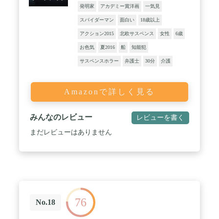
発明家
アカデミー賞洋画
一気見
スパイダーマン
面白い
18歳以上
アクション2015
北欧サスペンス
女性
6歳
お色気
夏2016
船
知能犯
サスペンスホラー
弁護士
30分
介護
Amazonで詳しく見る
みんなのレビュー
レビューを書く
まだレビューはありません
76
No.18