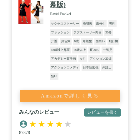
幕版)
David Frankel
サクセスストーリー
発明家
高校生
男性
ファッション
ラブストーリー邦画
30分
介護
お色気
6歳
知能犯
面白い
飛行機
18歳以上邦画
18歳以上
夏2016
一気見
アカデミー賞洋画
女性
アクション2015
アクションコメディ
日本語勉強
弁護士
短い
Amazonで詳しく見る
みんなのレビュー
レビューを書く
★
★
★
★
★
87878