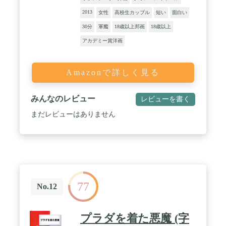
2013
女性
高校生カップル
短い
面白い
30分
軍艦
18歳以上邦画
18歳以上
アカデミー賞洋画
Amazonで詳しく見る
みんなのレビュー
レビューを書く
まだレビューはありません
77
No.12
プラダを着た悪魔 (字