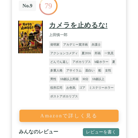
79
No.9
カメラを止めるな!
上田慎一郎
発明家
アカデミー賞洋画
弁護士
アクションコメディ
夏2016
邦画
一気見
どんでん返し
アポカリプス
b級ホラー
夏
多重人格
アサイラム
面白い
船
女性
男性
18歳以上邦画
30分
18歳以上
役所広司
お色気
ゴア
ミステリーホラー
ポストアポカリプス
Amazonで詳しく見る
みんなのレビュー
レビューを書く