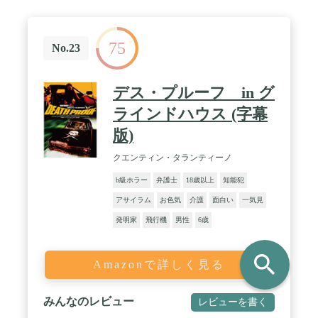
75
No.23
デス・プルーフ in グ
ラインドハウス (字幕
版)
クエンティン・タランティーノ
b級ホラー
弁護士
18歳以上
知能犯
アサイラム
お色気
介護
面白い
一気見
発明家
飛行機
男性
6歳
search
Amazonで詳しく見る
みんなのレビュー
レビューを書く