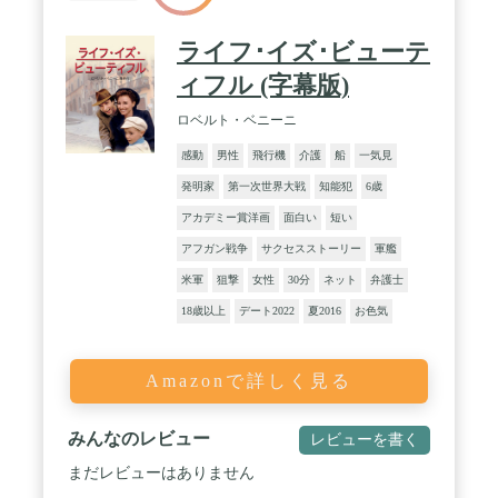
ライフ･イズ･ビューテ
ィフル (字幕版)
ロベルト・ベニーニ
感動
男性
飛行機
介護
船
一気見
発明家
第一次世界大戦
知能犯
6歳
アカデミー賞洋画
面白い
短い
アフガン戦争
サクセスストーリー
軍艦
米軍
狙撃
女性
30分
ネット
弁護士
18歳以上
デート2022
夏2016
お色気
Amazonで詳しく見る
みんなのレビュー
レビューを書く
まだレビューはありません