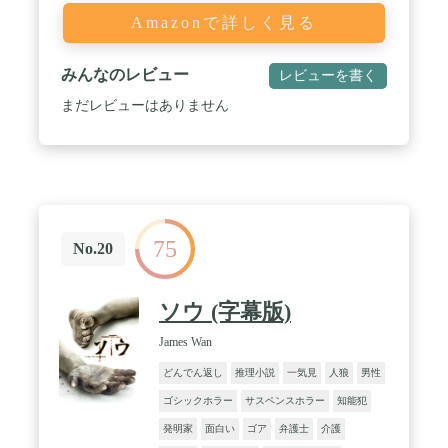
Amazonで詳しく見る
みんなのレビュー
レビューを書く
まだレビューはありません
75
No.20
ソウ (字幕版)
James Wan
どんでん返し
推理小説
一気見
人狼
男性
ゴシックホラー
サスペンスホラー
知能犯
発明家
面白い
ゴア
弁護士
介護