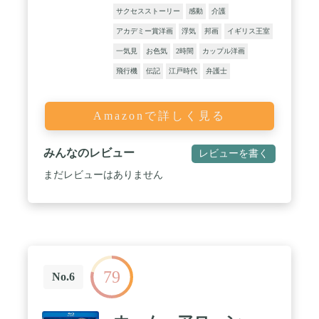
サクセスストーリー
感動
介護
アカデミー賞洋画
浮気
邦画
イギリス王室
一気見
お色気
2時間
カップル洋画
飛行機
伝記
江戸時代
弁護士
Amazonで詳しく見る
みんなのレビュー
レビューを書く
まだレビューはありません
79
No.6