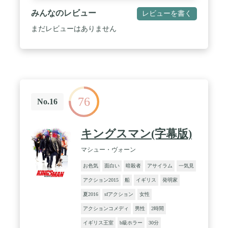
みんなのレビュー
レビューを書く
まだレビューはありません
76
No.16
キングスマン(字幕版)
マシュー・ヴォーン
お色気
面白い
暗殺者
アサイラム
一気見
アクション2015
船
イギリス
発明家
夏2016
sfアクション
女性
アクションコメディ
男性
2時間
イギリス王室
b級ホラー
30分