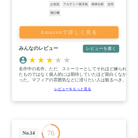
お色気
アカデミー賞洋画
精神分析
女性
飛行機
Amazonで詳しく見る
みんなのレビュー
レビューを書く
★
★
★
★
★
名作中の名作。ただ、ストーリーとしてそれほど練られ
たものではなく個人的には期待していたほど面白くなか
った。マフィアの雰囲気などに浸りたい人は観るべき。
レビューをもっと見る
76
No.14