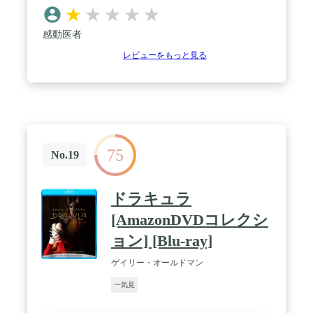
★
★
★
★
★
感動医者
レビューをもっと見る
75
No.19
ドラキュラ
[AmazonDVDコレクシ
ョン] [Blu-ray]
ゲイリー・オールドマン
一気見