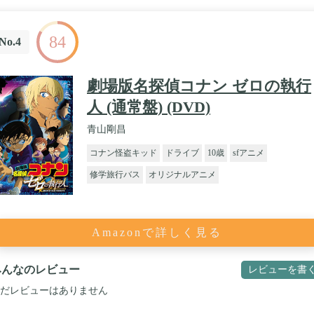
84
No.4
劇場版名探偵コナン ゼロの執行
人 (通常盤) (DVD)
青山剛昌
コナン怪盗キッド
ドライブ
10歳
sfアニメ
修学旅行バス
オリジナルアニメ
Amazonで詳しく見る
みんなのレビュー
レビューを書
だレビューはありません