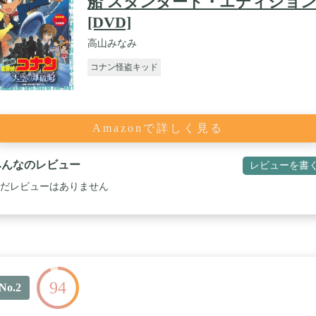
船 スタンダード・エディショ
[DVD]
高山みなみ
コナン怪盗キッド
Amazonで詳しく見る
みんなのレビュー
レビューを書
だレビューはありません
94
No.2