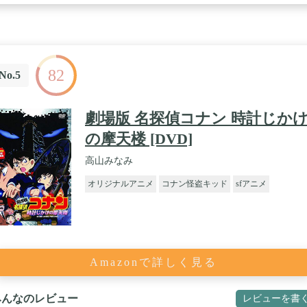
82
No.5
劇場版 名探偵コナン 時計じか
の摩天楼 [DVD]
高山みなみ
オリジナルアニメ
コナン怪盗キッド
sfアニメ
Amazonで詳しく見る
みんなのレビュー
レビューを書