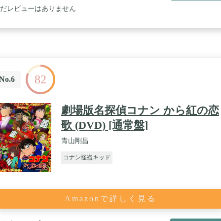
だレビューはありません
82
No.6
劇場版名探偵コナン から紅の恋
歌 (DVD) [通常盤]
青山剛昌
コナン怪盗キッド
Amazonで詳しく見る