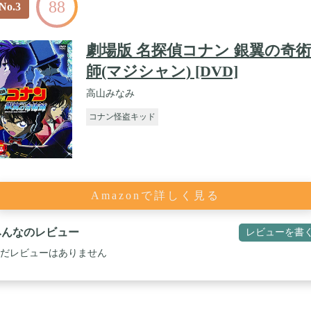
88
No.3
劇場版 名探偵コナン 銀翼の奇術
師(マジシャン) [DVD]
高山みなみ
コナン怪盗キッド
Amazonで詳しく見る
みんなのレビュー
レビューを書
だレビューはありません