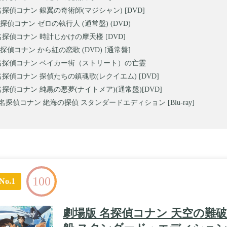
名探偵コナン 銀翼の奇術師(マジシャン) [DVD]
探偵コナン ゼロの執行人 (通常盤) (DVD)
名探偵コナン 時計じかけの摩天楼 [DVD]
探偵コナン から紅の恋歌 (DVD) [通常盤]
名探偵コナン ベイカー街（ストリート）の亡霊
名探偵コナン 探偵たちの鎮魂歌(レクイエム) [DVD]
名探偵コナン 純黒の悪夢(ナイトメア)(通常盤)[DVD]
名探偵コナン 絶海の探偵 スタンダードエディション [Blu-ray]
100
No.1
劇場版 名探偵コナン 天空の難破