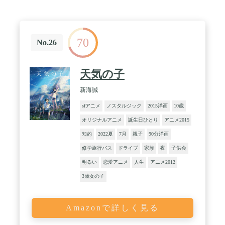
70
No.26
天気の子
新海誠
sfアニメ
ノスタルジック
2015洋画
10歳
オリジナルアニメ
誕生日ひとり
アニメ2015
知的
2022夏
7月
親子
90分洋画
修学旅行バス
ドライブ
家族
夜
子供会
明るい
恋愛アニメ
人生
アニメ2012
3歳女の子
Amazonで詳しく見る