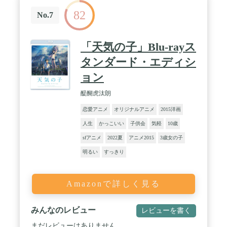
82
No.7
「天気の子」Blu-rayス
タンダード・エディシ
ョン
醍醐虎汰朗
恋愛アニメ
オリジナルアニメ
2015洋画
人生
かっこいい
子供会
気軽
10歳
sfアニメ
2022夏
アニメ2015
3歳女の子
明るい
すっきり
Amazonで詳しく見る
みんなのレビュー
レビューを書く
まだレビューはありません