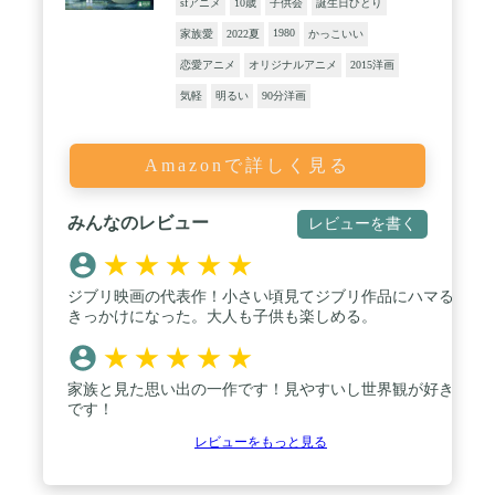
sfアニメ
10歳
子供会
誕生日ひとり
1980
家族愛
2022夏
かっこいい
恋愛アニメ
オリジナルアニメ
2015洋画
気軽
明るい
90分洋画
Amazonで詳しく見る
みんなのレビュー
レビューを書く
★
★
★
★
★
ジブリ映画の代表作！小さい頃見てジブリ作品にハマる
きっかけになった。大人も子供も楽しめる。
★
★
★
★
★
家族と見た思い出の一作です！見やすいし世界観が好き
です！
レビューをもっと見る