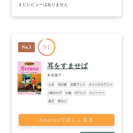
まだレビューはありません
91
No.3
耳をすませば
本名陽子
人生
2022夏
恋愛アニメ
オリジナルアニメ
3歳女の子
10歳
sfアニメ
ストーリー
親子
明るい
Amazonで詳しく見る