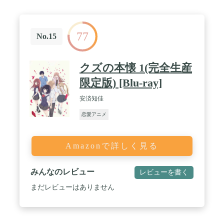
77
No.15
クズの本懐 1(完全生産
限定版) [Blu-ray]
安済知佳
恋愛アニメ
Amazonで詳しく見る
みんなのレビュー
レビューを書く
まだレビューはありません