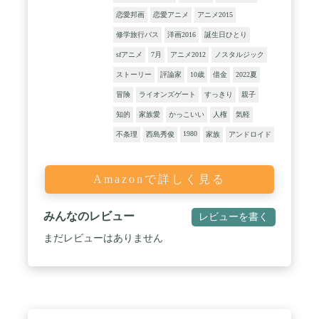
恋愛邦画
恋愛アニメ
アニメ2015
修学旅行バス
洋画2016
誕生日ひとり
sfアニメ
7月
アニメ2012
ノスタルジック
ストーリー
評論家
10歳
借金
2022夏
冒険
ライオンズゲート
すっきり
親子
知的
家族愛
かっこいい
人権
気軽
1980
不条理
西島秀俊
家族
アンドロイド
Amazonで詳しく見る
みんなのレビュー
レビューを書く
まだレビューはありません