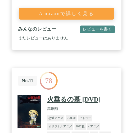
Amazonで詳しく見る
みんなのレビュー
レビューを書く
まだレビューはありません
78
No.11
火垂るの墓 [DVD]
高畑勲
恋愛アニメ
不条理
ヒトラー
オリジナルアニメ
2022夏
sfアニメ