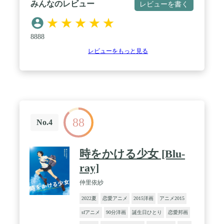
みんなのレビュー
レビューを書く
★
★
★
★
★
8888
レビューをもっと見る
88
No.4
時をかける少女 [Blu-
ray]
仲里依紗
2022夏
恋愛アニメ
2015洋画
アニメ2015
sfアニメ
90分洋画
誕生日ひとり
恋愛邦画