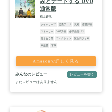
みとデートする DVD
通常版
福士蒼汰
タイムリープ
恋愛アニメ
気軽
恋愛邦画
ストーリー
2015洋画
修学旅行バス
付き合う前
フィクション
誕生日ひとり
家族愛
冒険
Amazonで詳しく見る
みんなのレビュー
レビューを書く
まだレビューはありません