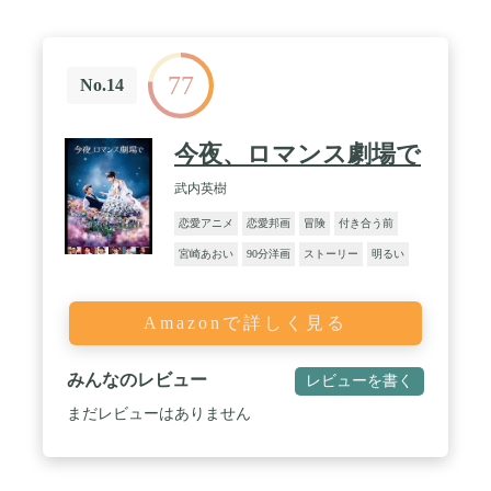
77
No.14
今夜、ロマンス劇場で
武内英樹
恋愛アニメ
恋愛邦画
冒険
付き合う前
宮崎あおい
90分洋画
ストーリー
明るい
Amazonで詳しく見る
みんなのレビュー
レビューを書く
まだレビューはありません