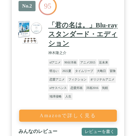
95
No.2
「君の名は。」Blu-ray
スタンダード・エディ
ション
神木隆之介
sfアニメ
90分洋画
アニメ2015
近未来
明るい
2022夏
タイムリープ
大晦日
冒険
恋愛アニメ
フィクション
オリジナルアニメ
sfサスペンス
恋愛邦画
洋画2016
気軽
地球侵略
人生
Amazonで詳しく見る
みんなのレビュー
レビューを書く