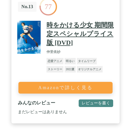
77
No.13
時をかける少女 期間限
定スペシャルプライス
版 [DVD]
仲里依紗
恋愛アニメ
明るい
タイムリープ
ストーリー
2022夏
オリジナルアニメ
Amazonで詳しく見る
みんなのレビュー
レビューを書く
まだレビューはありません