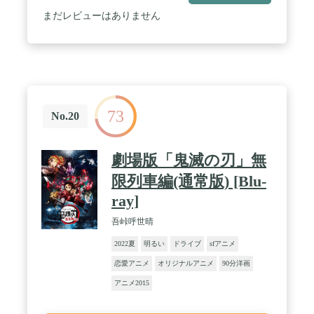
まだレビューはありません
73
No.20
劇場版「鬼滅の刃」無
限列車編(通常版) [Blu-
ray]
吾峠呼世晴
2022夏
明るい
ドライブ
sfアニメ
恋愛アニメ
オリジナルアニメ
90分洋画
アニメ2015