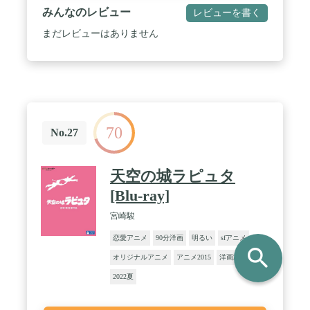
みんなのレビュー
レビューを書く
まだレビューはありません
70
No.27
天空の城ラピュタ
[Blu-ray]
宮崎駿
恋愛アニメ
90分洋画
明るい
sfアニメ
search
オリジナルアニメ
アニメ2015
洋画2016
2022夏