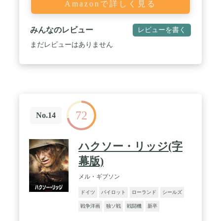
Amazonで詳しく見る
みんなのレビュー
レビューを書く
まだレビューはありません
72
No.14
ハクソー・リッジ(字
幕版)
メル・ギブソン
ドイツ
パイロット
ローランド
シールズ
戦争洋画
独ソ戦
戦闘機
新卒