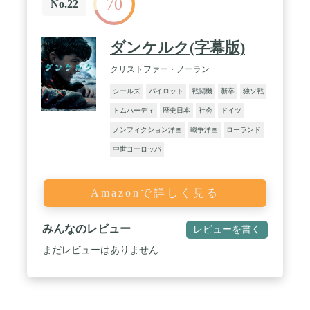
70
No.22
ダンケルク(字幕版)
クリストファー・ノーラン
シールズ
パイロット
戦闘機
新卒
独ソ戦
トムハーディ
歴史日本
社会
ドイツ
ノンフィクション洋画
戦争洋画
ローランド
中世ヨーロッパ
Amazonで詳しく見る
みんなのレビュー
レビューを書く
まだレビューはありません