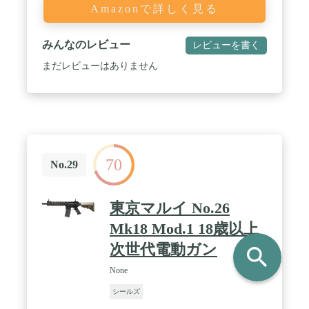
Amazonで詳しく見る
みんなのレビュー
レビューを書く
まだレビューはありません
70
No.29
東京マルイ No.26
Mk18 Mod.1 18歳以上
次世代電動ガン
search
None
シールズ