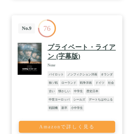
76
No.9
プライベート・ライア
ン (字幕版)
None
パイロット
ノンフィクション洋画
オランダ
独ソ戦
ローランド
戦争洋画
ドイツ
社会
古い
懐かしい
中学生
歴史日本
中世ヨーロッパ
シールズ
デートちはやふる
戦闘機
新卒
小中学生
Amazonで詳しく見る