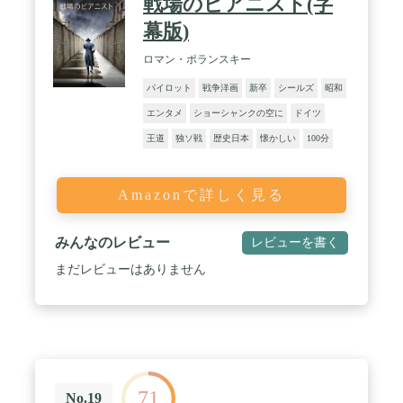
戦場のピアニスト(字
幕版)
ロマン・ポランスキー
パイロット
戦争洋画
新卒
シールズ
昭和
エンタメ
ショーシャンクの空に
ドイツ
王道
独ソ戦
歴史日本
懐かしい
100分
Amazonで詳しく見る
みんなのレビュー
レビューを書く
まだレビューはありません
71
No.19