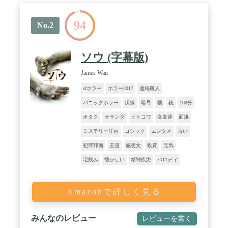
94
No.2
ソウ (字幕版)
James Wan
sfホラー
ホラー2017
連続殺人
パニックホラー
伏線
暗号
朝
銃
100分
オタク
オランダ
ヒトコワ
女友達
面接
ミステリー洋画
ゴシック
エンタメ
古い
犯罪邦画
王道
感想文
投資
元気
宅飲み
懐かしい
精神疾患
パロディ
Amazonで詳しく見る
みんなのレビュー
レビューを書く