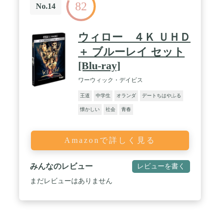
82
No.14
ウィロー ４Ｋ ＵＨＤ
＋ ブルーレイ セット
[Blu-ray]
ワーウィック・デイビス
王道
中学生
オランダ
デートちはやふる
懐かしい
社会
青春
Amazonで詳しく見る
みんなのレビュー
レビューを書く
まだレビューはありません