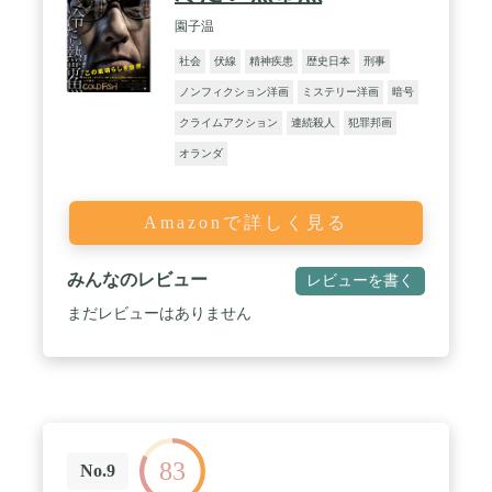
園子温
社会
伏線
精神疾患
歴史日本
刑事
ノンフィクション洋画
ミステリー洋画
暗号
クライムアクション
連続殺人
犯罪邦画
オランダ
Amazonで詳しく見る
みんなのレビュー
レビューを書く
まだレビューはありません
83
No.9