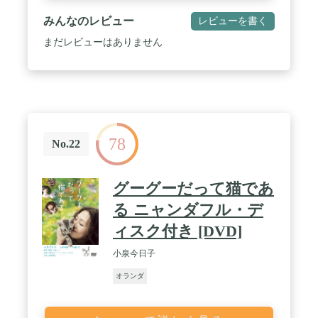
みんなのレビュー
レビューを書く
まだレビューはありません
78
No.22
グーグーだって猫であ
る ニャンダフル・デ
ィスク付き [DVD]
小泉今日子
オランダ