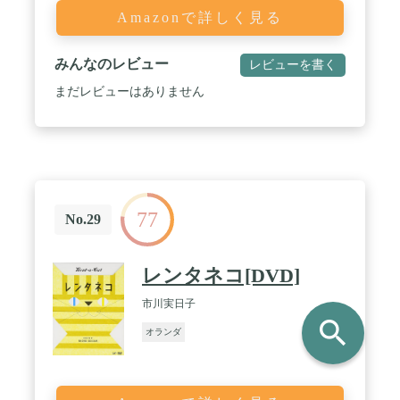
Amazonで詳しく見る
みんなのレビュー
レビューを書く
まだレビューはありません
77
No.29
レンタネコ[DVD]
市川実日子
search
オランダ