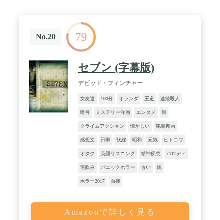
79
No.20
セブン (字幕版)
デビッド・フィンチャー
女友達
100分
オランダ
王道
連続殺人
暗号
ミステリー洋画
エンタメ
朝
クライムアクション
懐かしい
犯罪邦画
感想文
刑事
伏線
昭和
元気
ヒトコワ
オタク
英語リスニング
精神疾患
パロディ
宅飲み
パニックホラー
古い
銃
ホラー2017
面接
Amazonで詳しく見る