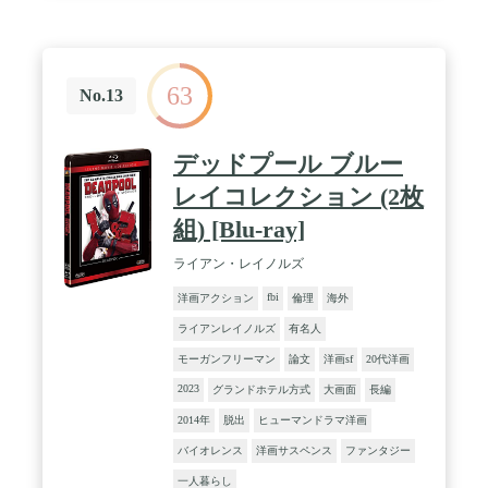
63
No.13
デッドプール ブルー
レイコレクション (2枚
組) [Blu-ray]
ライアン・レイノルズ
fbi
洋画アクション
倫理
海外
ライアンレイノルズ
有名人
モーガンフリーマン
論文
洋画sf
20代洋画
2023
グランドホテル方式
大画面
長編
2014年
脱出
ヒューマンドラマ洋画
バイオレンス
洋画サスペンス
ファンタジー
一人暮らし