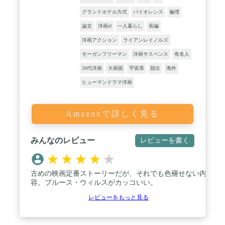
グランドホテル方式
バイオレンス
倫理
論文
洋画sf
一人暮らし
長編
洋画アクション
ライアンレイノルズ
モーガンフリーマン
洋画サスペンス
有名人
20代洋画
大画面
宇宙系
脱出
海外
ヒューマンドラマ洋画
Amazonで詳しく見る
みんなのレビュー
レビューを書く
★
★
★
★
★
古めの映画定番ストーリーだが、それでも色褪せない内
容。ブルース・ウィルスがカッコいい。
レビューをもっと見る