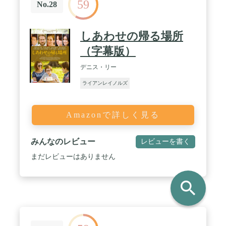
59
No.28
しあわせの帰る場所
（字幕版）
デニス・リー
ライアンレイノルズ
Amazonで詳しく見る
みんなのレビュー
レビューを書く
まだレビューはありません
search