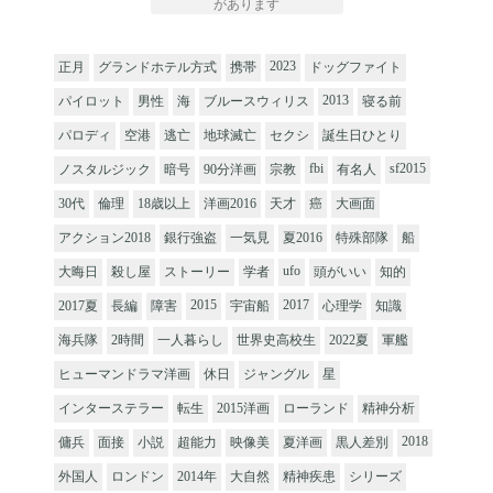
があります
2023
正月
グランドホテル方式
携帯
ドッグファイト
2013
パイロット
男性
海
ブルースウィリス
寝る前
パロディ
空港
逃亡
地球滅亡
セクシ
誕生日ひとり
fbi
sf2015
ノスタルジック
暗号
90分洋画
宗教
有名人
30代
倫理
18歳以上
洋画2016
天才
癌
大画面
アクション2018
銀行強盗
一気見
夏2016
特殊部隊
船
ufo
大晦日
殺し屋
ストーリー
学者
頭がいい
知的
2015
2017
2017夏
長編
障害
宇宙船
心理学
知識
海兵隊
2時間
一人暮らし
世界史高校生
2022夏
軍艦
ヒューマンドラマ洋画
休日
ジャングル
星
インターステラー
転生
2015洋画
ローランド
精神分析
2018
傭兵
面接
小説
超能力
映像美
夏洋画
黒人差別
外国人
ロンドン
2014年
大自然
精神疾患
シリーズ