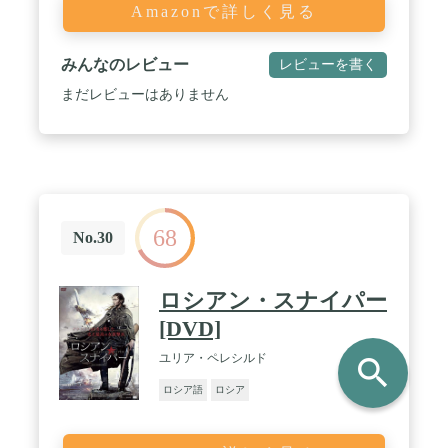
Amazonで詳しく見る
みんなのレビュー
レビューを書く
まだレビューはありません
68
No.30
ロシアン・スナイパー
[DVD]
ユリア・ペレシルド
search
ロシア語
ロシア