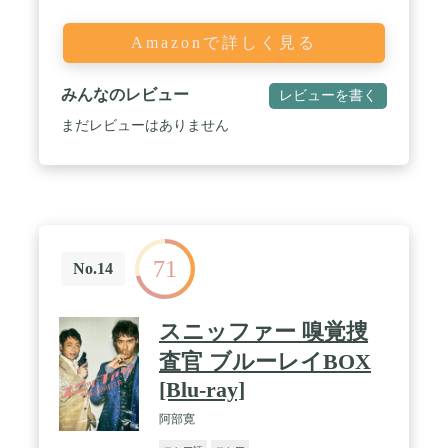
Amazonで詳しく見る
みんなのレビュー
レビューを書く
まだレビューはありません
71
No.14
スニッファー 嗅覚捜
査官 ブルーレイBOX
[Blu-ray]
阿部寛