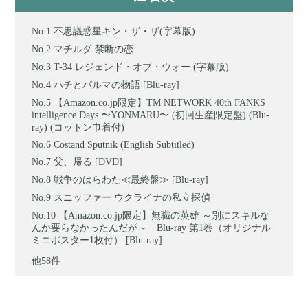
不思議惑星キン・ザ・ザ(字幕版)
マチルダ 禁断の恋
T-34 レジェンド・オブ・ウォー (字幕版)
ハチとパルマの物語 [Blu-ray]
【Amazon.co.jp限定】TM NETWORK 40th FANKS
intelligence Days 〜YONMARU〜 (初回生産限定盤) (Blu-
ray) (コットン巾着付)
Costand Sputnik (English Subtitled)
父、帰る [DVD]
戦争のはらわた≪最終盤≫ [Blu-ray]
スニッファー ウクライナの私立探偵
【Amazon.co.jp限定】無職の英雄 ～別にスキルな
んか要らなかったんだが～ Blu-ray 第1巻（オリジナル
ミニポスター1枚付） [Blu-ray]
他58件