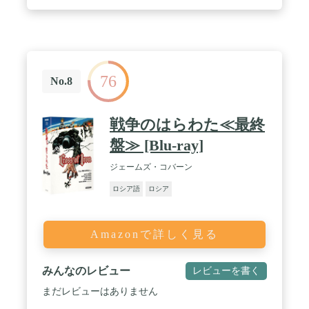
76
No.8
戦争のはらわた≪最終
盤≫ [Blu-ray]
ジェームズ・コバーン
ロシア語
ロシア
Amazonで詳しく見る
みんなのレビュー
レビューを書く
まだレビューはありません