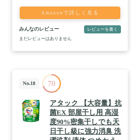
Amazonで詳しく見る
みんなのレビュー
レビューを書く
まだレビューはありません
70
No.18
アタック 【大容量】抗
菌EX 部屋干し用 高湿
度90%密集干しでも天
日干し級に強力消臭 洗