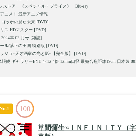
レストア 《スペシャル・プライス》 Blu-ray
アニメ！ 最新アニメ情報
 ゴッホの見た未来 [DVD]
ス HDマスター [DVD]
024年 02 月号 [雑誌]
ール/落下の王国 特別版 [DVD]
ッジョ~天才画家の光と影~【完全版】 [DVD]
 単眼鏡 ギャラリーEYE 4×12 4倍 12mm口径 最短合焦距離19cm 日本製 001
100
No.1
草間彌生∞ＩＮＦＩＮＩＴＹ（字