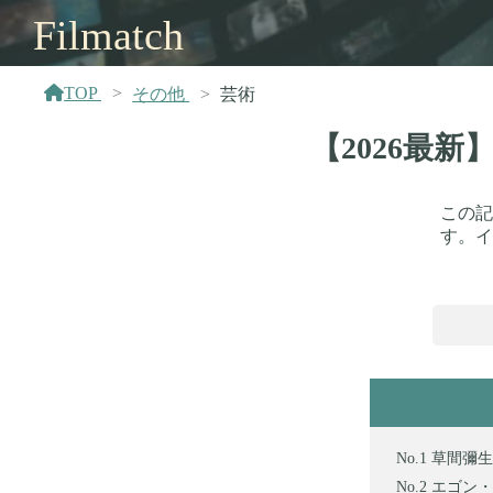
Filmatch
TOP
その他
芸術
【2026最
この記
す。イ
草間彌生
エゴン・