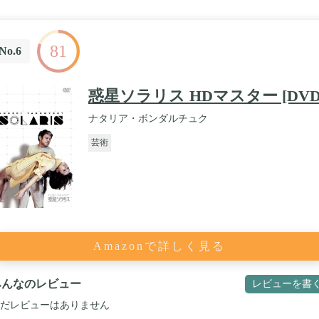
81
No.6
惑星ソラリス HDマスター [DVD
ナタリア・ボンダルチュク
芸術
Amazonで詳しく見る
みんなのレビュー
レビューを書
だレビューはありません