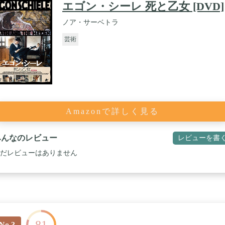
エゴン・シーレ 死と乙女 [DVD]
ノア・サーベトラ
芸術
Amazonで詳しく見る
みんなのレビュー
レビューを書
だレビューはありません
No.3