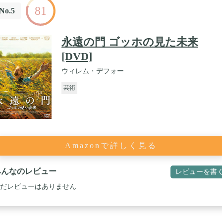
81
No.5
永遠の門 ゴッホの見た未来
[DVD]
ウィレム・デフォー
芸術
Amazonで詳しく見る
みんなのレビュー
レビューを書
だレビューはありません