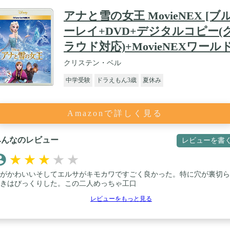
アナと雪の女王 MovieNEX [ブ
ーレイ+DVD+デジタルコピー(
ラウド対応)+MovieNEXワールド
クリステン・ベル
中学受験
ドラえもん3歳
夏休み
Amazonで詳しく見る
みんなのレビュー
レビューを書
★
★
★
★
★
がかわいいそしてエルサがキモカワですごく良かった。特に穴が裏切ら
きはびっくりした。この二人めっちゃ工口
レビューをもっと見る