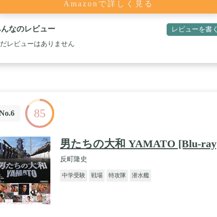
Amazonで詳しく見る
みんなのレビュー
レビューを書
だレビューはありません
85
No.6
男たちの大和 YAMATO [Blu-ray
反町隆史
中学受験
戦場
特攻隊
潜水艦