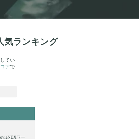
！人気ランキング
してい
コア
で
vieNEXワー