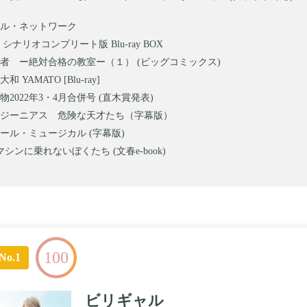
ル・ネットワーク
シナリオコンプリート版 Blu-ray BOX
者 ー絶対合格の教室ー（１） (ビッグコミックス)
 YAMATO [Blu-ray]
2022年3・4月合併号 (直木賞発表)
ジーニアス 危険な天才たち（字幕版）
ール・ミュージカル (字幕版)
シンに乗れないぼくたち (文春e-book)
100
No.1
ビリギャル