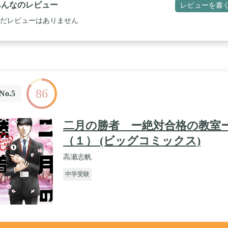
みんなのレビュー
レビューを書
だレビューはありません
86
No.5
二月の勝者 ー絶対合格の教室
（１） (ビッグコミックス)
高瀬志帆
中学受験