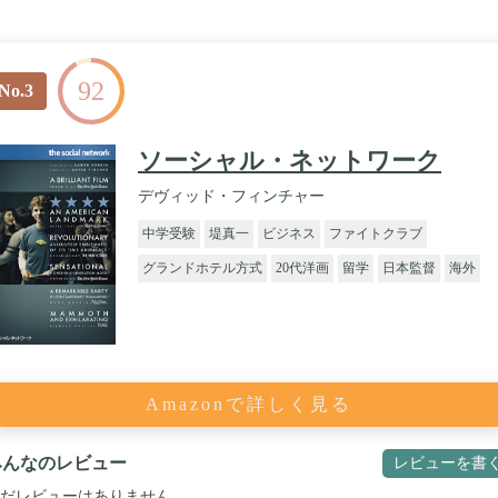
92
No.3
ソーシャル・ネットワーク
デヴィッド・フィンチャー
中学受験
堤真一
ビジネス
ファイトクラブ
グランドホテル方式
20代洋画
留学
日本監督
海外
Amazonで詳しく見る
みんなのレビュー
レビューを書
だレビューはありません