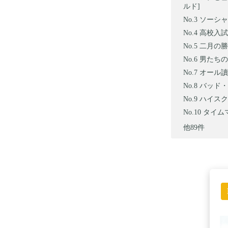
ルド]
ソーシャ
高校入試 
二月の勝
男たちの大和
オール讀物
バッド・
ハイスク
タイムマ
他89件