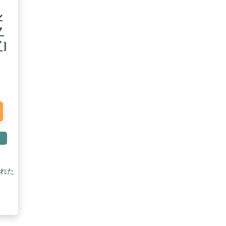
ル
ク
]
く
れた