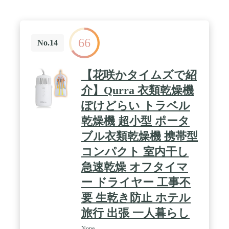
66
No.14
【花咲かタイムズで紹
介】Qurra 衣類乾燥機
ぽけどらい トラベル
乾燥機 超小型 ポータ
ブル衣類乾燥機 携帯型
コンパクト 室内干し
急速乾燥 オフタイマ
ー ドライヤー 工事不
要 生乾き防止 ホテル
旅行 出張 一人暮らし
None