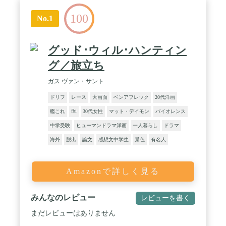
100
No.1
グッド･ウィル･ハンティン
グ／旅立ち
ガス ヴァン・サント
ドリフ
レース
大画面
ベンアフレック
20代洋画
fbi
艦これ
30代女性
マット・デイモン
バイオレンス
中学受験
ヒューマンドラマ洋画
一人暮らし
ドラマ
海外
脱出
論文
感想文中学生
景色
有名人
Amazonで詳しく見る
みんなのレビュー
レビューを書く
まだレビューはありません