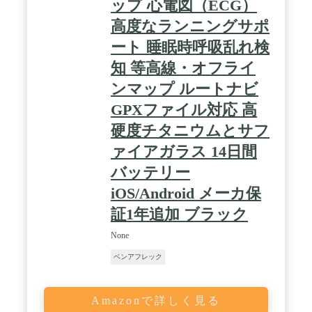
ップ 心電図（ECG）
高度なランニングサポ
ート 睡眠時呼吸乱れ検
知 等高線・オフライ
ンマップ ルートナビ
GPXファイル対応 高
硬度チタニウムとサフ
ァイアガラス 14日間
バッテリー
iOS/Android メーカ保
証1年追加 ブラック
None
ベンアフレック
Amazonで詳しく見る