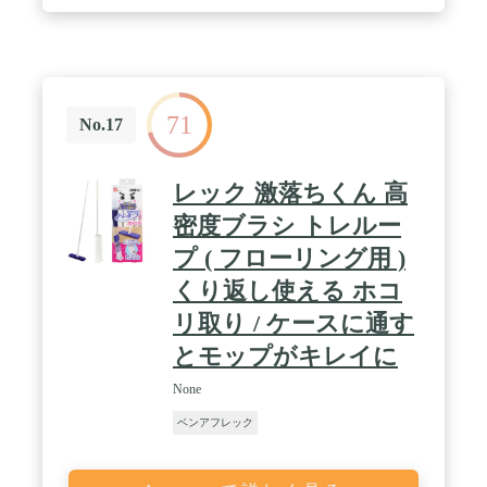
71
No.17
レック 激落ちくん 高
密度ブラシ トレルー
プ ( フローリング用 )
くり返し使える ホコ
リ取り / ケースに通す
とモップがキレイに
None
ベンアフレック