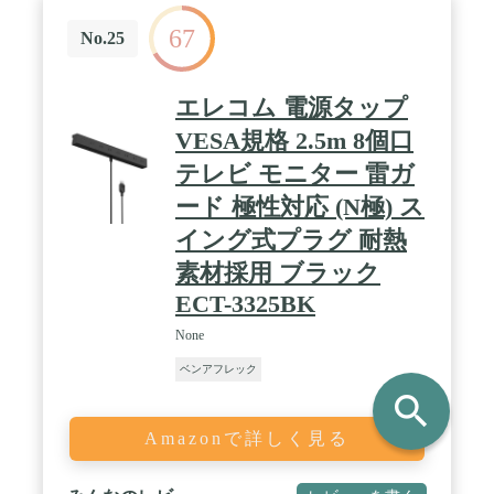
67
No.25
エレコム 電源タップ
VESA規格 2.5m 8個口
テレビ モニター 雷ガ
ード 極性対応 (N極) ス
イング式プラグ 耐熱
素材採用 ブラック
ECT-3325BK
None
ベンアフレック
search
Amazonで詳しく見る