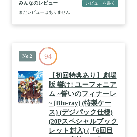
みんなのレビュー
レビューを書く
まだレビューはありません
94
No.2
【初回特典あり】劇場
版 響け! ユーフォニア
ム ~誓いのフィナーレ
~ [Blu-ray] (特製ケー
ス) (デジパック仕様)
(20Pスペシャルブック
レット封入) (「6回目