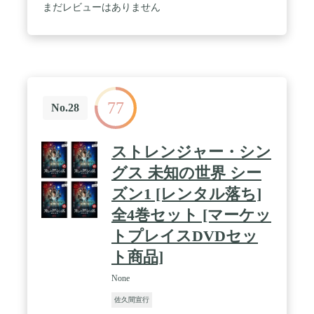
まだレビューはありません
77
No.28
ストレンジャー・シン
グス 未知の世界 シー
ズン1 [レンタル落ち]
全4巻セット [マーケッ
トプレイスDVDセッ
ト商品]
None
佐久間宣行