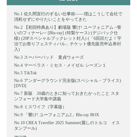
佐久間宣行のずるい仕事術――僕はこうして会社で
消耗せずにやりたいことをやってきた
【初回特典あり】劇場版 響け! ユーフォニアム ~誓
いのフィナーレ~ [Blu-ray] (特製ケース) (デジパック仕
様) (20Pスペシャルブックレット封入) (「6回目だよ！宇
治でお祭りフェスティバル」チケット優先販売申込券封
入)
スーパーバッド 童貞ウォーズ
マーベラス・ミセス・メイゼル シーズン１
TikTok
アンダーグラウンド完全版(スペシャル・プライス)
[DVD]
新版 20歳のときに知っておきたかったこと スタ
ンフォード大学集中講義
ミスワイフ（字幕版）
「響け! ユーフォニアム2」Blu-ray BOX
CREA Traveller 2025 Summer(麗しのトルコ イス
タンブール)