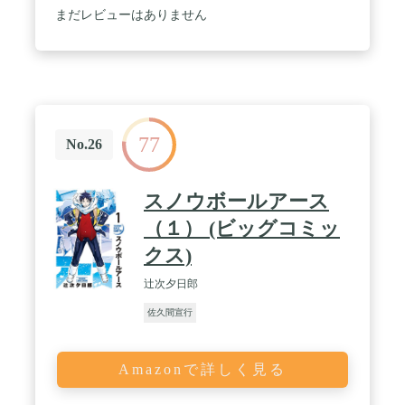
まだレビューはありません
77
No.26
スノウボールアース
（１） (ビッグコミッ
クス)
辻次夕日郎
佐久間宣行
Amazonで詳しく見る