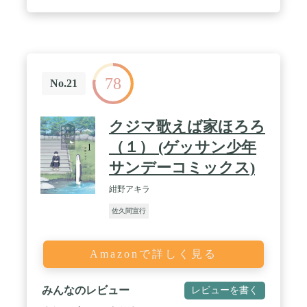
78
No.21
クジマ歌えば家ほろろ
（１） (ゲッサン少年
サンデーコミックス)
紺野アキラ
佐久間宣行
Amazonで詳しく見る
みんなのレビュー
レビューを書く