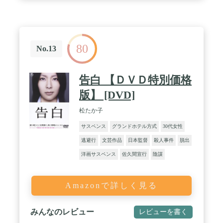
80
No.13
告白 【ＤＶＤ特別価格
版】 [DVD]
松たか子
サスペンス
グランドホテル方式
30代女性
逃避行
文芸作品
日本監督
殺人事件
脱出
洋画サスペンス
佐久間宣行
陰謀
Amazonで詳しく見る
みんなのレビュー
レビューを書く