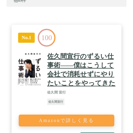
他69件
100
No.1
佐久間宣行のずるい仕
事術――僕はこうして
会社で消耗せずにやり
たいことをやってきた
佐久間 宣行
佐久間宣行
Amazonで詳しく見る