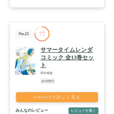
77
No.25
サマータイムレンダ
コミック 全13巻セッ
ト
田中靖規
佐久間宣行
Amazonで詳しく見る
みんなのレビュー
レビューを書く