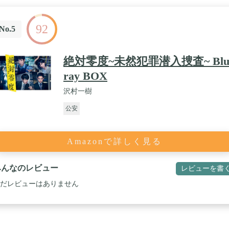
92
No.5
絶対零度~未然犯罪潜入捜査~ Blu
ray BOX
沢村一樹
公安
Amazonで詳しく見る
みんなのレビュー
レビューを書
だレビューはありません