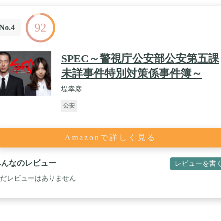
92
No.4
SPEC～警視庁公安部公安第五課
未詳事件特別対策係事件簿～
堤幸彦
公安
Amazonで詳しく見る
みんなのレビュー
レビューを書
だレビューはありません