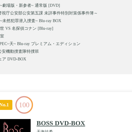
~劇場版・新参者~ 通常版 [DVD]
～警視庁公安部公安第五課 未詳事件特別対策係事件簿～
未然犯罪潜入捜査~ Blu-ray BOX
 VS 名探偵コナン [Blu-ray]
室
PEC~天~ Blu-ray プレミアム・エディション
S 公安機動捜査隊特捜班
ア DVD-BOX
100
No.1
BOSS DVD-BOX
天海祐希