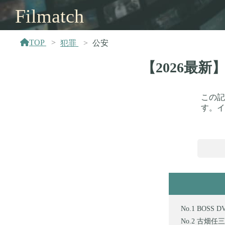
Filmatch
TOP
犯罪
公安
【2026最
この記
す。イ
BOSS D
古畑任三郎 