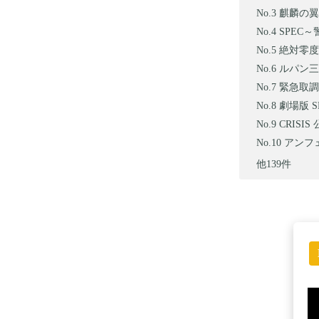
麒麟の翼
SPEC
絶対零度~
ルパン三世
緊急取調
劇場版 S
CRISI
アンフェ
他139件