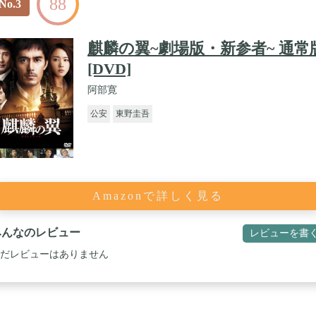
88
No.3
麒麟の翼~劇場版・新参者~ 通常
[DVD]
阿部寛
公安
東野圭吾
Amazonで詳しく見る
みんなのレビュー
レビューを書
だレビューはありません