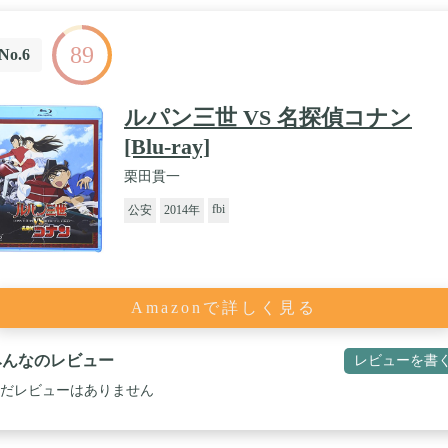
89
No.6
ルパン三世 VS 名探偵コナン
[Blu-ray]
栗田貫一
fbi
公安
2014年
Amazonで詳しく見る
みんなのレビュー
レビューを書
だレビューはありません