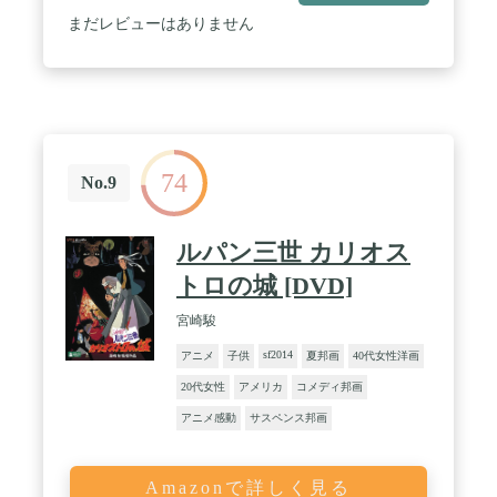
まだレビューはありません
74
No.9
ルパン三世 カリオス
トロの城 [DVD]
宮崎駿
sf2014
アニメ
子供
夏邦画
40代女性洋画
20代女性
アメリカ
コメディ邦画
アニメ感動
サスペンス邦画
Amazonで詳しく見る