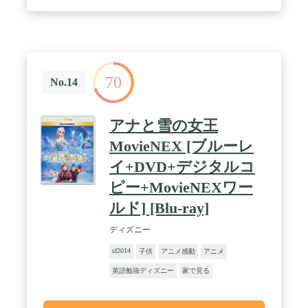
70
No.14
アナと雪の女王
MovieNEX [ブルーレ
イ+DVD+デジタルコ
ピー+MovieNEXワー
ルド] [Blu-ray]
ディズニー
sf2014
子供
アニメ感動
アニメ
英語勉強ディズニー
家で見る