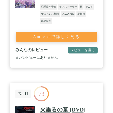
恋愛日本青春
ラブストーリー
秋
アニメ
サスペンス邦画
アニメ感動
夏邦画
感動日本
Amazonで詳しく見る
みんなのレビュー
レビューを書く
まだレビューはありません
73
No.11
火垂るの墓 [DVD]