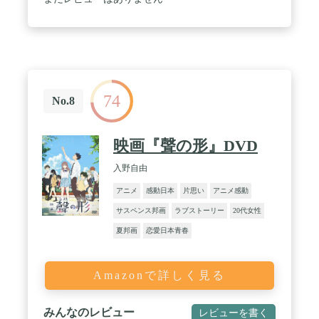
74
No.8
映画『聲の形』DVD
入野自由
アニメ
感動日本
片思い
アニメ感動
サスペンス邦画
ラブストーリー
20代女性
夏邦画
恋愛日本青春
Amazonで詳しく見る
みんなのレビュー
レビューを書く