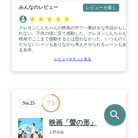
みんなのレビュー
レビューを書く
★
★
★
★
★
クレヨンしんちゃんの映画の中で一番好きな作品かもし
れない。子供の頃に見て感動した。クレヨンしんちゃん
映画でここまで感動するとは思わなかった。いつものく
だらないシーンもありながら考えさせられるシーンもあ
る名作。
レビューをもっと見る
73
No.25
search
映画「聲の形」
入野自由