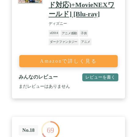
ド対応)+MovieNEXワ
ールド] [Blu-ray]
ディズニー
sf2014
アニメ感動
子供
ダークファンタジー
アニメ
Amazonで詳しく見る
みんなのレビュー
レビューを書く
まだレビューはありません
69
No.18