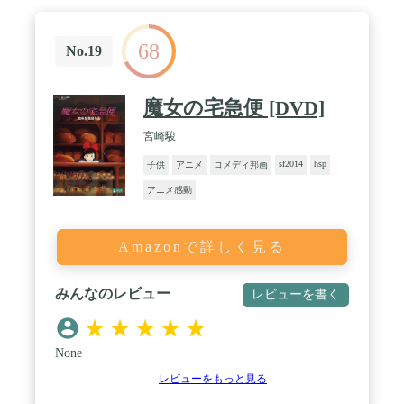
68
No.19
魔女の宅急便 [DVD]
宮崎駿
sf2014
hsp
子供
アニメ
コメディ邦画
アニメ感動
Amazonで詳しく見る
みんなのレビュー
レビューを書く
★
★
★
★
★
None
レビューをもっと見る