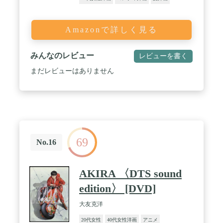
Amazonで詳しく見る
みんなのレビュー
レビューを書く
まだレビューはありません
69
No.16
AKIRA 〈DTS sound
edition〉 [DVD]
大友克洋
20代女性
40代女性洋画
アニメ