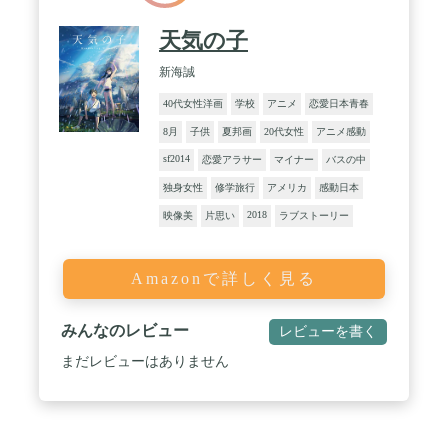
天気の子
新海誠
40代女性洋画
学校
アニメ
恋愛日本青春
8月
子供
夏邦画
20代女性
アニメ感動
sf2014
恋愛アラサー
マイナー
バスの中
独身女性
修学旅行
アメリカ
感動日本
2018
映像美
片思い
ラブストーリー
Amazonで詳しく見る
みんなのレビュー
レビューを書く
まだレビューはありません