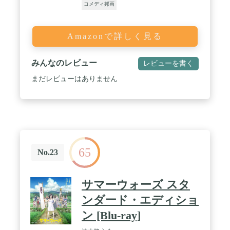
コメディ邦画
Amazonで詳しく見る
みんなのレビュー
レビューを書く
まだレビューはありません
65
No.23
サマーウォーズ スタ
ンダード・エディショ
ン [Blu-ray]