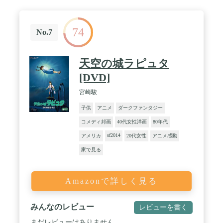
74
No.7
天空の城ラピュタ
[DVD]
宮崎駿
子供
アニメ
ダークファンタジー
コメディ邦画
40代女性洋画
80年代
sf2014
アメリカ
20代女性
アニメ感動
家で見る
Amazonで詳しく見る
みんなのレビュー
レビューを書く
まだレビューはありません