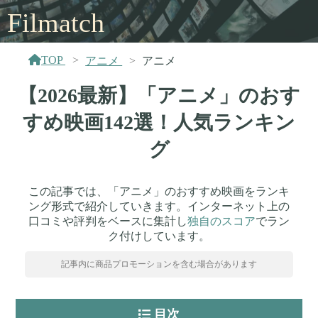
Filmatch
TOP
アニメ
アニメ
【2026最新】「アニメ」のおす
すめ映画142選！人気ランキン
グ
この記事では、「アニメ」のおすすめ映画をランキ
ング形式で紹介していきます。インターネット上の
口コミや評判をベースに集計し
独自のスコア
でラン
ク付けしています。
記事内に商品プロモーションを含む場合があります
目次