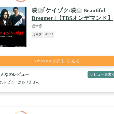
映画｢ケイゾク/映画 Beautiful
Dreamer｣【TBSオンデマンド】
堤幸彦
sf2014
堤幸彦
Amazonで詳しく見る
みんなのレビュー
レビューを書
だレビューはありません