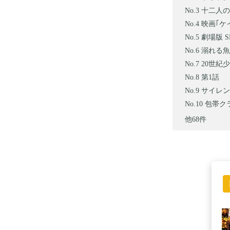
十二人の死
映画｢ケイ
劇場版 S
溺れる魚 
20世紀
第1話
サイレン F
包帯クラ
他68件