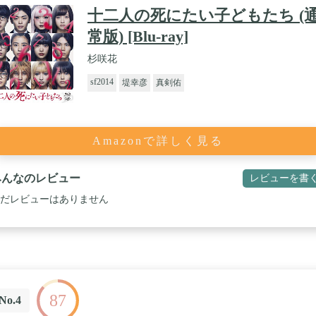
十二人の死にたい子どもたち (
常版) [Blu-ray]
杉咲花
sf2014
堤幸彦
真剣佑
Amazonで詳しく見る
みんなのレビュー
レビューを書
だレビューはありません
87
No.4