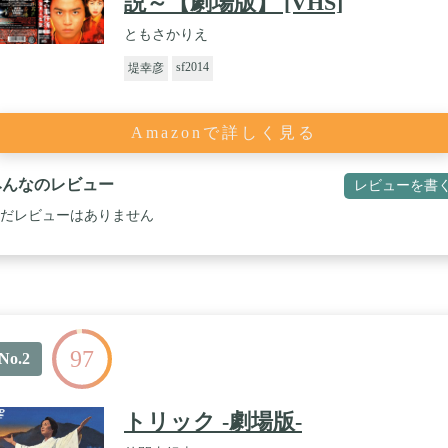
説～【劇場版】 [VHS]
ともさかりえ
sf2014
堤幸彦
Amazonで詳しく見る
みんなのレビュー
レビューを書
だレビューはありません
97
No.2
トリック -劇場版-