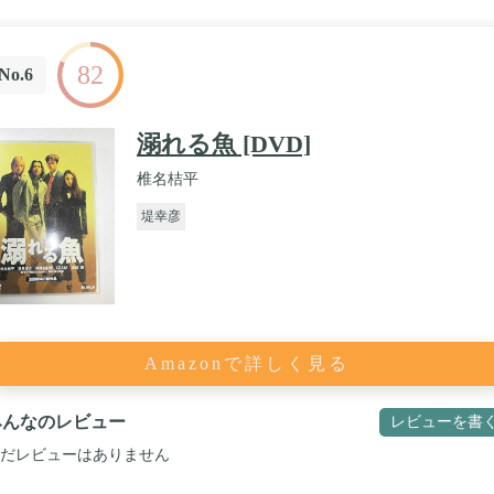
82
No.6
溺れる魚 [DVD]
椎名桔平
堤幸彦
Amazonで詳しく見る
みんなのレビュー
レビューを書
だレビューはありません