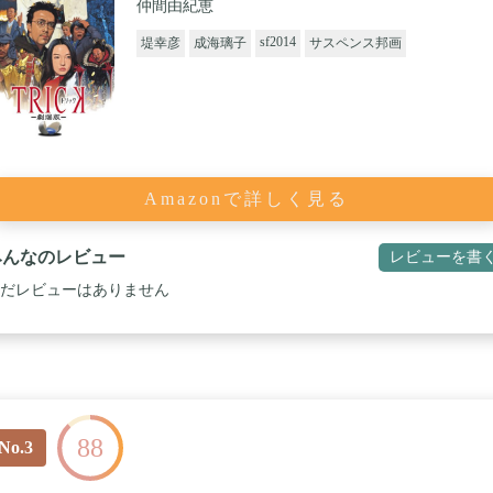
仲間由紀恵
sf2014
堤幸彦
成海璃子
サスペンス邦画
Amazonで詳しく見る
みんなのレビュー
レビューを書
だレビューはありません
88
No.3