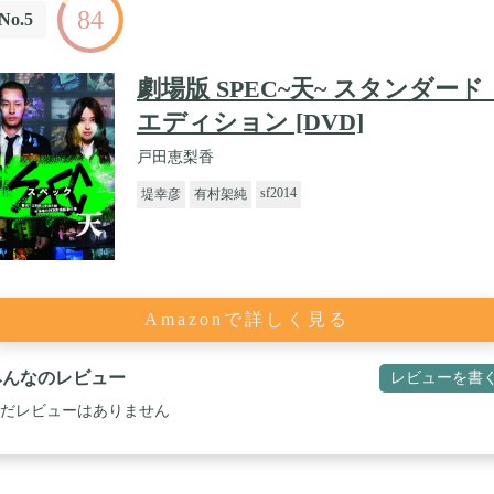
84
No.5
劇場版 SPEC~天~ スタンダード
エディション [DVD]
戸田恵梨香
sf2014
堤幸彦
有村架純
Amazonで詳しく見る
みんなのレビュー
レビューを書
だレビューはありません