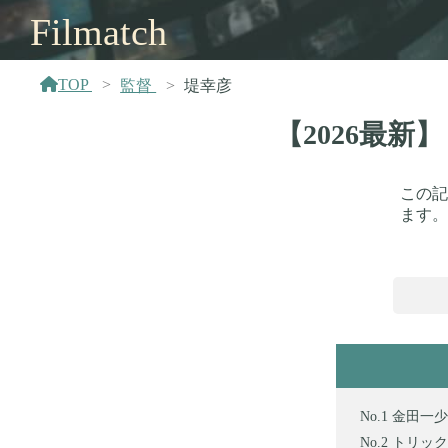
Filmatch
TOP
監督
堤幸彦
【2026最
この記
ます。
金田一少
トリック 