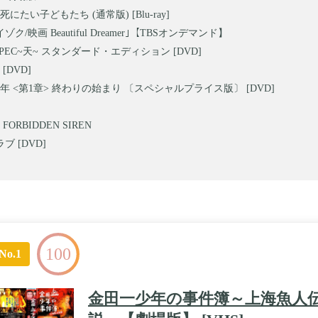
にたい子どもたち (通常版) [Blu-ray]
ゾク/映画 Beautiful Dreamer｣【TBSオンデマンド】
PEC~天~ スタンダード・エディション [DVD]
[DVD]
少年 <第1章> 終わりの始まり 〔スペシャルプライス版〕 [DVD]
ORBIDDEN SIREN
ブ [DVD]
100
No.1
金田一少年の事件簿～上海魚人