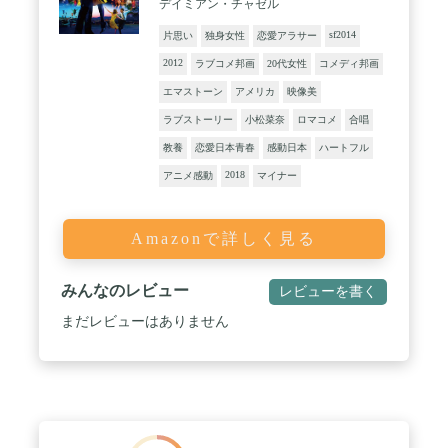
デイミアン・チャゼル
sf2014
片思い
独身女性
恋愛アラサー
2012
ラブコメ邦画
20代女性
コメディ邦画
エマストーン
アメリカ
映像美
ラブストーリー
小松菜奈
ロマコメ
合唱
教養
恋愛日本青春
感動日本
ハートフル
2018
アニメ感動
マイナー
Amazonで詳しく見る
みんなのレビュー
レビューを書く
まだレビューはありません