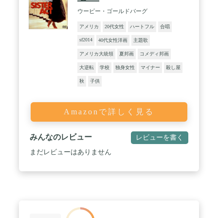
ウーピー・ゴールドバーグ
アメリカ
20代女性
ハートフル
合唱
sf2014
40代女性洋画
主題歌
アメリカ大統領
夏邦画
コメディ邦画
大逆転
学校
独身女性
マイナー
殺し屋
秋
子供
Amazonで詳しく見る
みんなのレビュー
レビューを書く
まだレビューはありません