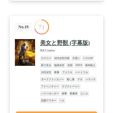
71
No.19
美女と野獣 (字幕版)
Bill Condon
ロマコメ
40代女性洋画
片思い
バスの中
sf2014
家で見る
独身女性
合唱
猟奇殺人
20代女性
教養
アメリカ
ハートフル
ダークファンタジー
殺し屋
テロ
ハラハラ
アドベンチャー
ラブストーリー
ハリーポッター
食事
映像美
ユンユ
恋愛アラサー
一人