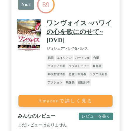
89
No.2
ワンヴォイス ~ハワイ
の心を歌にのせて~
[DVD]
ジョシュア"ババ"タバレス
戦闘
エイリアン
ハートフル
合唱
コメディ邦画
ラブストーリー
夏邦画
40代女性洋画
恋愛日本青春
ラブコメ邦画
アクション
映像美
感動日本
Amazonで詳しく見る
みんなのレビュー
レビューを書く
まだレビューはありません