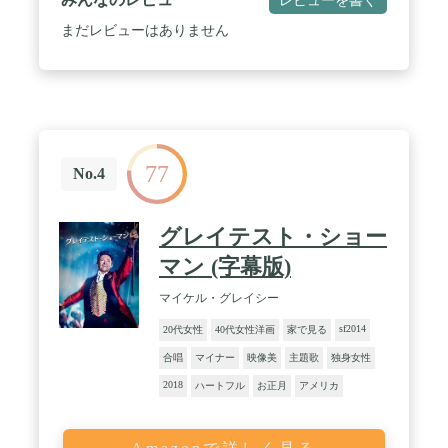
まだレビューはありません
77
No.4
グレイテスト・ショー
マン (字幕版)
マイケル・グレイシー
sf2014
20代女性
40代女性洋画
家で見る
合唱
マイナー
映像美
主題歌
独身女性
2018
ハートフル
お正月
アメリカ