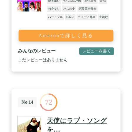
修学旅行
40代女性洋画
20代女性
合唱
独身女性
バスの中
恋愛日本青春
sf2014
ハートフル
コメディ邦画
主題歌
Amazonで詳しく見る
みんなのレビュー
レビューを書く
まだレビューはありません
72
No.14
天使にラブ・ソング
を…