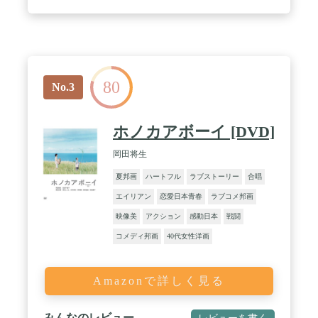
80
No.3
ホノカアボーイ [DVD]
岡田将生
夏邦画
ハートフル
ラブストーリー
合唱
エイリアン
恋愛日本青春
ラブコメ邦画
映像美
アクション
感動日本
戦闘
コメディ邦画
40代女性洋画
Amazonで詳しく見る
みんなのレビュー
レビューを書く