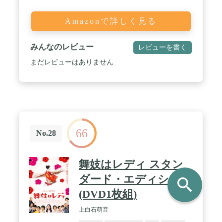
Amazonで詳しく見る
みんなのレビュー
レビューを書く
まだレビューはありません
66
No.28
舞妓はレディ スタン
ダード・エディション
search
(DVD1枚組)
上白石萌音