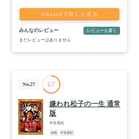
Amazonで詳しく見る
みんなのレビュー
レビューを書く
まだレビューはありません
67
No.27
嫌われ松子の一生 通常
版
中谷美紀
合唱
中谷美紀