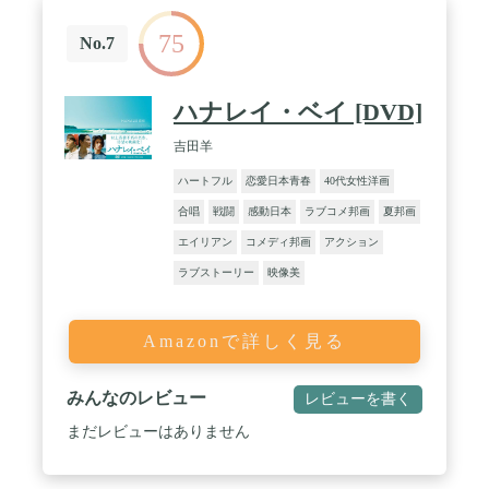
75
No.7
ハナレイ・ベイ [DVD]
吉田羊
ハートフル
恋愛日本青春
40代女性洋画
合唱
戦闘
感動日本
ラブコメ邦画
夏邦画
エイリアン
コメディ邦画
アクション
ラブストーリー
映像美
Amazonで詳しく見る
みんなのレビュー
レビューを書く
まだレビューはありません