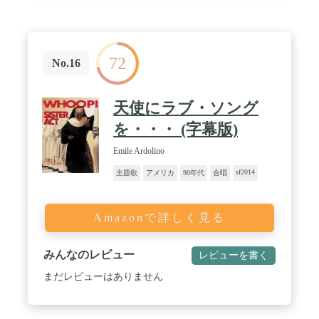
72
No.16
天使にラブ・ソング
を・・・ (字幕版)
Emile Ardolino
sf2014
主題歌
アメリカ
90年代
合唱
Amazonで詳しく見る
みんなのレビュー
レビューを書く
まだレビューはありません