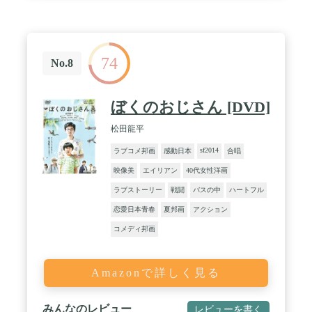
74
No.8
ぼくのおじさん [DVD]
松田龍平
sf2014
ラブコメ邦画
感動日本
合唱
映像美
エイリアン
40代女性洋画
ラブストーリー
戦闘
バスの中
ハートフル
恋愛日本青春
夏邦画
アクション
コメディ邦画
Amazonで詳しく見る
みんなのレビュー
レビューを書く