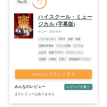
72
No.15
ハイスクール・ミュー
ジカル (字幕版)
ケニー・オルテガ
sf2014
ハリーポッター
合唱
学校
恋愛日本青春
ラブコメ邦画
アメリカ
お正月
恋愛アラサー
ラブストーリー
主題歌
大逆転
片思い
英語勉強ディズニー
Amazonで詳しく見る
みんなのレビュー
レビューを書く
まだレビューはありません