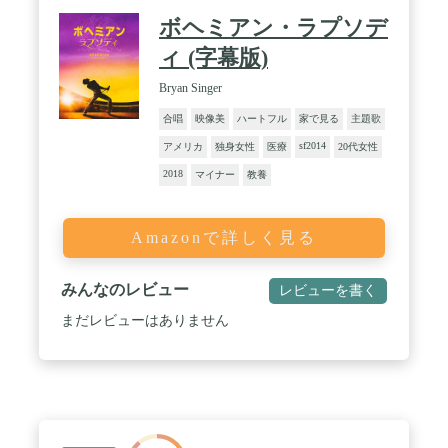
ボヘミアン・ラプソデ
ィ (字幕版)
Bryan Singer
合唱
映像美
ハートフル
家で見る
主題歌
sf2014
アメリカ
独身女性
医療
20代女性
2018
マイナー
教養
Amazonで詳しく見る
みんなのレビュー
レビューを書く
まだレビューはありません