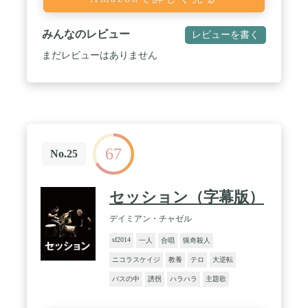
みんなのレビュー
レビューを書く
まだレビューはありません
67
No.25
セッション（字幕版）
デイミアン・チャゼル
sf2014
一人
合唱
猟奇殺人
ニコラスケイジ
教養
テロ
大逆転
バスの中
誘拐
ハラハラ
主題歌