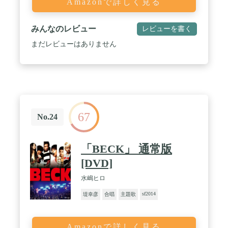
Amazonで詳しく見る
みんなのレビュー
レビューを書く
まだレビューはありません
67
No.24
「BECK」 通常版
[DVD]
水嶋ヒロ
sf2014
堤幸彦
合唱
主題歌
Amazonで詳しく見る