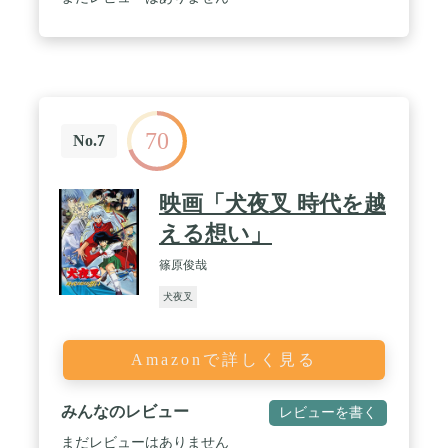
70
No.7
映画「犬夜叉 時代を越
える想い」
篠原俊哉
犬夜叉
Amazonで詳しく見る
みんなのレビュー
レビューを書く
まだレビューはありません