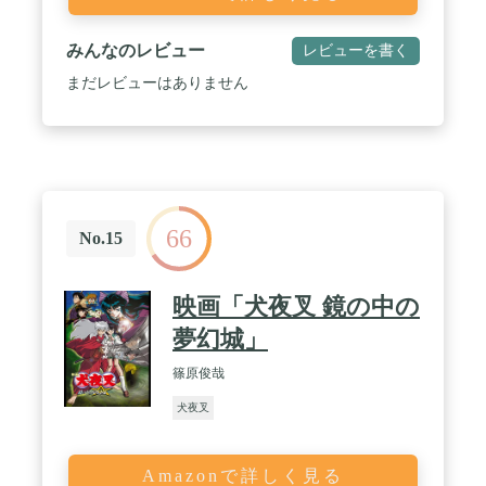
みんなのレビュー
レビューを書く
まだレビューはありません
66
No.15
映画「犬夜叉 鏡の中の
夢幻城」
篠原俊哉
犬夜叉
Amazonで詳しく見る