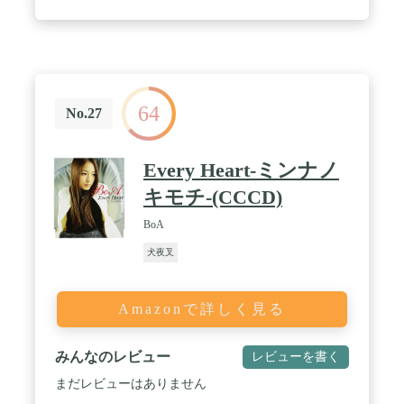
64
No.27
Every Heart-ミンナノ
キモチ-(CCCD)
BoA
犬夜叉
Amazonで詳しく見る
みんなのレビュー
レビューを書く
まだレビューはありません