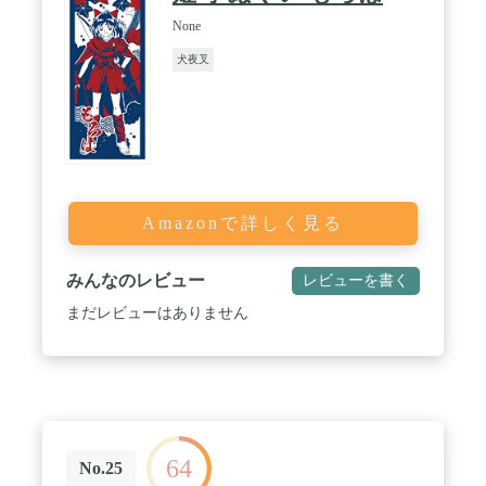
None
犬夜叉
Amazonで詳しく見る
みんなのレビュー
レビューを書く
まだレビューはありません
64
No.25