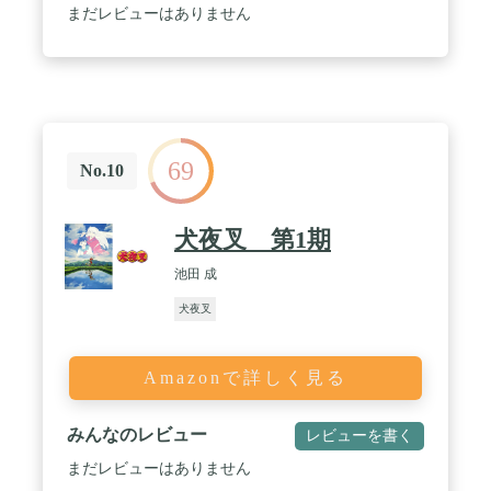
まだレビューはありません
69
No.10
犬夜叉 第1期
池田 成
犬夜叉
Amazonで詳しく見る
みんなのレビュー
レビューを書く
まだレビューはありません