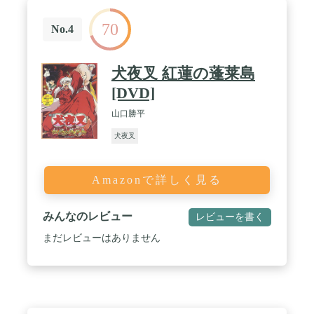
70
No.4
犬夜叉 紅蓮の蓬莱島
[DVD]
山口勝平
犬夜叉
Amazonで詳しく見る
みんなのレビュー
レビューを書く
まだレビューはありません