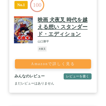
100
No.1
映画 犬夜叉 時代を越
える想い スタンダー
ド・エディション
山口勝平
犬夜叉
Amazonで詳しく見る
みんなのレビュー
レビューを書く
まだレビューはありません