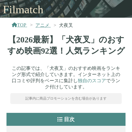
Filmatch
TOP
アニメ
犬夜叉
【2026最新】「犬夜叉」のおす
すめ映画92選！人気ランキング
この記事では、「犬夜叉」のおすすめ映画をランキ
ング形式で紹介していきます。インターネット上の
口コミや評判をベースに集計し
独自のスコア
でラン
ク付けしています。
記事内に商品プロモーションを含む場合があります
目次