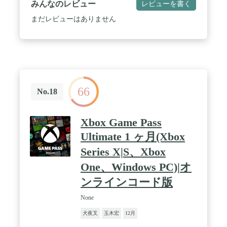
みんなのレビュー
レビューを書く
まだレビューはありません
66
No.18
Xbox Game Pass
Ultimate 1 ヶ月(Xbox
Series X|S、Xbox
One、Windows PC)|オ
ンラインコード版
None
犬夜叉
玉木宏
12月