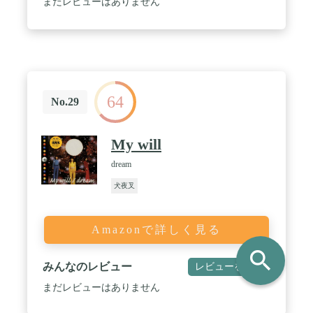
まだレビューはありません
64
No.29
My will
dream
犬夜叉
Amazonで詳しく見る
search
みんなのレビュー
レビューを書く
まだレビューはありません