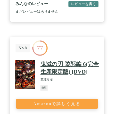
みんなのレビュー
レビューを書く
まだレビューはありません
77
No.8
鬼滅の刃 遊郭編 6(完全
生産限定版) [DVD]
花江夏樹
遊郭
Amazonで詳しく見る