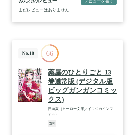
みんなのレビュー
レビューを書く
まだレビューはありません
66
No.18
薬屋のひとりごと 13
巻通常版 (デジタル版
ビッグガンガンコミッ
クス)
日向夏（ヒーロー文庫／イマジカインフ
ォス）
遊郭