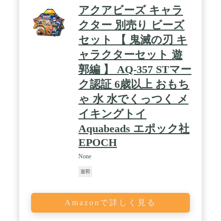
アクアビーズ キャラ
クター 別売り ビーズ
セット 【 鬼滅の刃 キ
ャラクターセット 遊
郭編 】 AQ-357 STマー
ク認証 6歳以上 おもち
ゃ 水 水でくっつく メ
イキングトイ
Aquabeads エポック社
EPOCH
None
遊郭
Amazonで詳しく見る