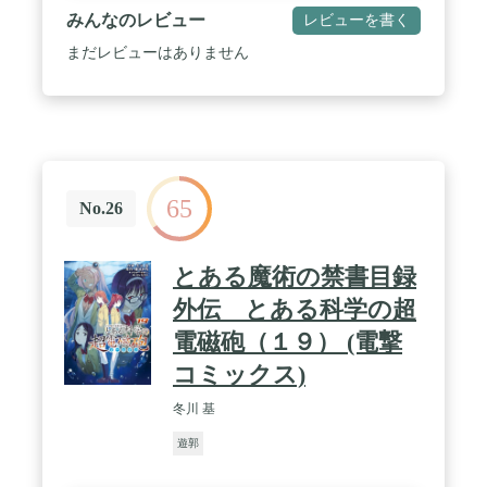
みんなのレビュー
レビューを書く
まだレビューはありません
65
No.26
とある魔術の禁書目録
外伝 とある科学の超
電磁砲（１９） (電撃
コミックス)
冬川 基
遊郭