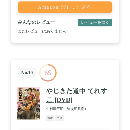
Amazonで詳しく見る
みんなのレビュー
レビューを書く
まだレビューはありません
65
No.19
やじきた道中 てれす
こ [DVD]
中村勘三郎（弥次郎兵衛）
遊郭
エロ