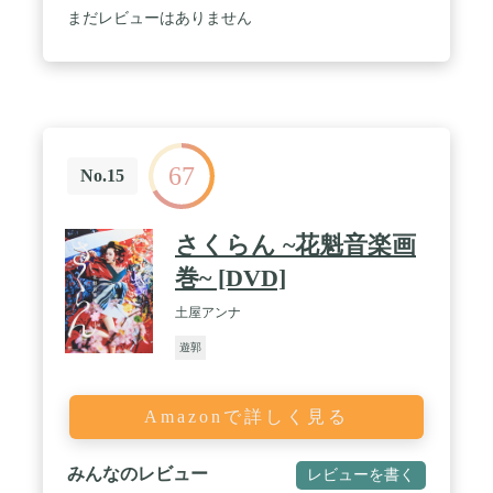
まだレビューはありません
67
No.15
さくらん ~花魁音楽画
巻~ [DVD]
土屋アンナ
遊郭
Amazonで詳しく見る
みんなのレビュー
レビューを書く