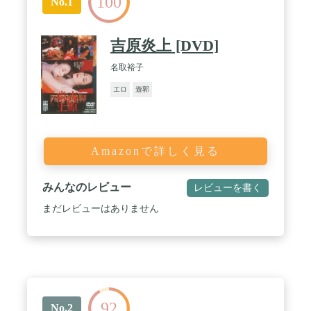
100
No.1
吉原炎上 [DVD]
名取裕子
エロ
遊郭
Amazonで詳しく見る
みんなのレビュー
レビューを書く
まだレビューはありません
92
No.2