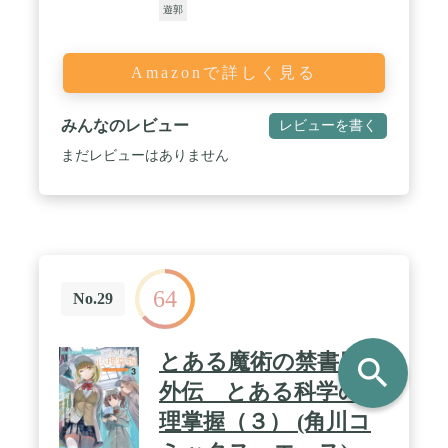
遊郭
Amazonで詳しく見る
みんなのレビュー
レビューを書く
まだレビューはありません
64
No.29
とある魔術の禁書目録
search
外伝 とある科学の心
理掌握（３） (角川コ