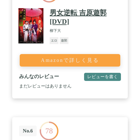
男女逆転 吉原遊郭
[DVD]
柳下大
エロ
遊郭
Amazonで詳しく見る
みんなのレビュー
レビューを書く
まだレビューはありません
78
No.6