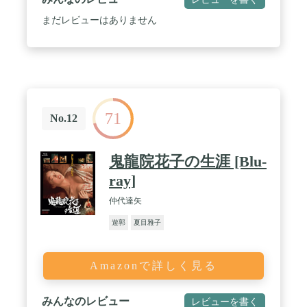
まだレビューはありません
71
No.12
鬼龍院花子の生涯 [Blu-
ray]
仲代達矢
遊郭
夏目雅子
Amazonで詳しく見る
みんなのレビュー
レビューを書く