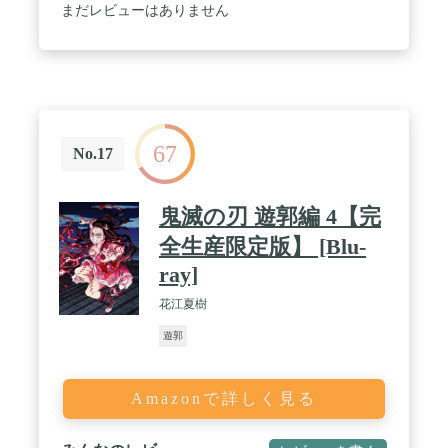
まだレビューはありません
67
No.17
鬼滅の刃 遊郭編 4【完
全生産限定版】 [Blu-
ray]
花江夏樹
遊郭
Amazonで詳しく見る