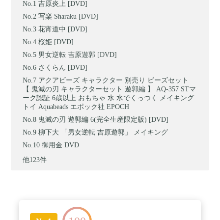
吉原炎上 [DVD]
写楽 Sharaku [DVD]
花宵道中 [DVD]
桜姫 [DVD]
男女逆転 吉原遊郭 [DVD]
さくらん [DVD]
アクアビーズ キャラクター 別売り ビーズセット
【 鬼滅の刃 キャラクターセット 遊郭編 】 AQ-357 STマ
ーク認証 6歳以上 おもちゃ 水 水でくっつく メイキング
トイ Aquabeads エポック社 EPOCH
鬼滅の刃 遊郭編 6(完全生産限定版) [DVD]
柳下大 「男女逆転 吉原遊郭」 メイキング
御用金 DVD
他123件