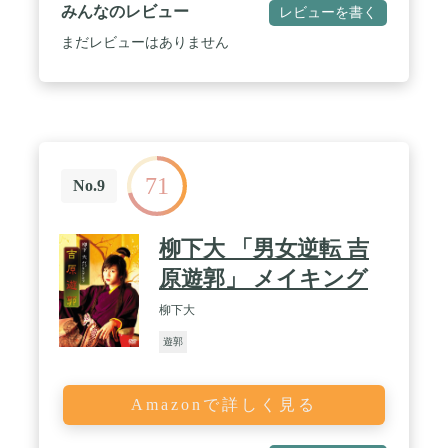
みんなのレビュー
レビューを書く
まだレビューはありません
71
No.9
柳下大 「男女逆転 吉
原遊郭」 メイキング
柳下大
遊郭
Amazonで詳しく見る