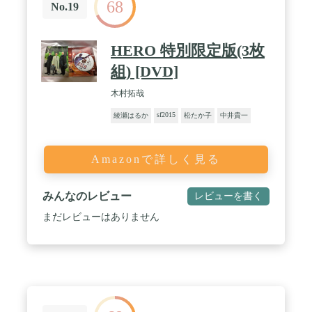
68
No.19
HERO 特別限定版(3枚
組) [DVD]
木村拓哉
sf2015
綾瀬はるか
松たか子
中井貴一
Amazonで詳しく見る
みんなのレビュー
レビューを書く
まだレビューはありません