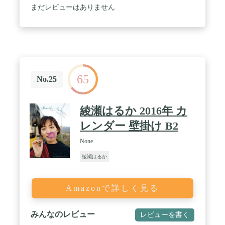
まだレビューはありません
65
No.25
綾瀬はるか 2016年 カ
レンダー 壁掛け B2
None
綾瀬はるか
Amazonで詳しく見る
みんなのレビュー
レビューを書く