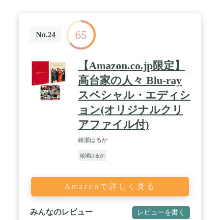
65
No.24
【Amazon.co.jp限定】
高台家の人々 Blu-ray
スペシャル・エディシ
ョン(オリジナルクリ
アファイル付)
綾瀬はるか
綾瀬はるか
Amazonで詳しく見る
みんなのレビュー
レビューを書く