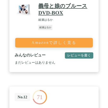
義母と娘のブルース
DVD-BOX
綾瀬はるか
綾瀬はるか
Amazonで詳しく見る
みんなのレビュー
レビューを書く
まだレビューはありません
71
No.12