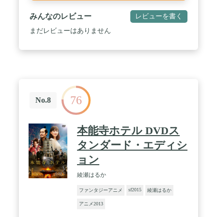
みんなのレビュー
レビューを書く
まだレビューはありません
76
No.8
本能寺ホテル DVDス
タンダード・エディシ
ョン
綾瀬はるか
sf2015
ファンタジーアニメ
綾瀬はるか
アニメ2013