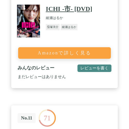
ICHI -市- [DVD]
綾瀬はるか
窪塚洋介
綾瀬はるか
Amazonで詳しく見る
みんなのレビュー
レビューを書く
まだレビューはありません
71
No.11