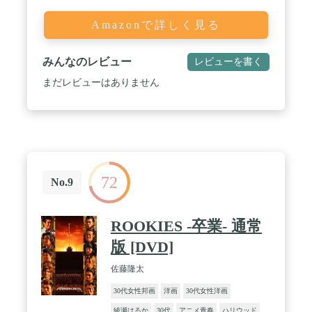
Amazonで詳しく見る
みんなのレビュー
レビューを書く
まだレビューはありません
72
No.9
ROOKIES -卒業- 通常
版 [DVD]
佐藤隆太
30代女性邦画
洋画
30代女性洋画
綾瀬はるか
30代
アニメ青春
ハリウッド