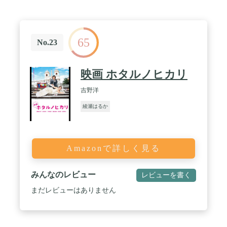
65
No.23
映画 ホタルノヒカリ
吉野洋
綾瀬はるか
Amazonで詳しく見る
みんなのレビュー
レビューを書く
まだレビューはありません