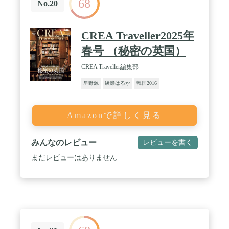
68
No.20
CREA Traveller2025年
春号 （秘密の英国）
CREA Traveller編集部
星野源
綾瀬はるか
韓国2016
Amazonで詳しく見る
みんなのレビュー
レビューを書く
まだレビューはありません