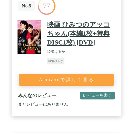
77
No.5
映画 ひみつのアッコ
ちゃん(本編1枚+特典
DISC1枚) [DVD]
綾瀬はるか
綾瀬はるか
Amazonで詳しく見る
みんなのレビュー
レビューを書く
まだレビューはありません