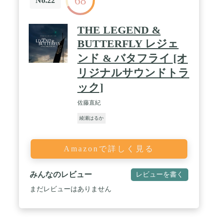
68
No.22
THE LEGEND &
BUTTERFLY レジェ
ンド & バタフライ [オ
リジナルサウンドトラ
ック]
佐藤直紀
綾瀬はるか
Amazonで詳しく見る
みんなのレビュー
レビューを書く
まだレビューはありません