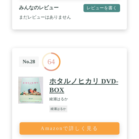
みんなのレビュー
レビューを書く
まだレビューはありません
64
No.28
ホタルノヒカリ DVD-
BOX
綾瀬はるか
綾瀬はるか
Amazonで詳しく見る