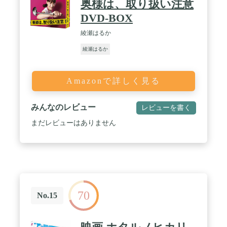
奥様は、取り扱い注意
DVD-BOX
綾瀬はるか
綾瀬はるか
Amazonで詳しく見る
みんなのレビュー
レビューを書く
まだレビューはありません
70
No.15