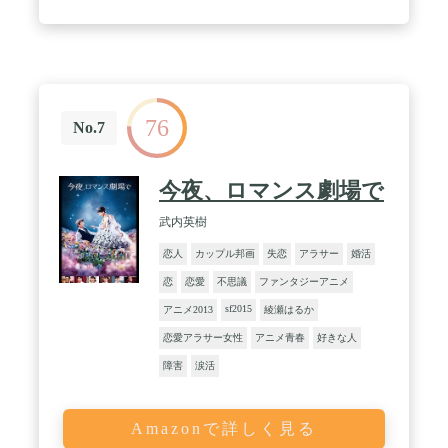
76
No.7
今夜、ロマンス劇場で
武内英樹
恋人
カップル邦画
失恋
アラサー
婚活
恋
恋愛
不思議
ファンタジーアニメ
sf2015
アニメ2013
綾瀬はるか
恋愛アラサー女性
アニメ青春
好きな人
障害
涙活
Amazonで詳しく見る