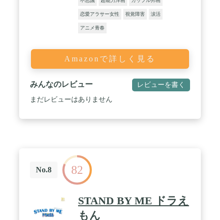
不思議
超能力洋画
カップル邦画
恋愛アラサー女性
視覚障害
涙活
アニメ青春
Amazonで詳しく見る
みんなのレビュー
レビューを書く
まだレビューはありません
82
No.8
STAND BY ME ドラえ
もん