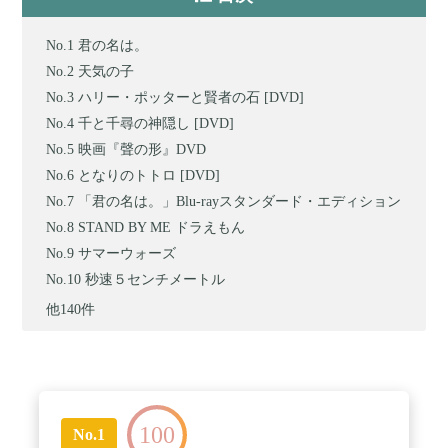
君の名は。
天気の子
ハリー・ポッターと賢者の石 [DVD]
千と千尋の神隠し [DVD]
映画『聲の形』DVD
となりのトトロ [DVD]
「君の名は。」Blu-rayスタンダード・エディション
STAND BY ME ドラえもん
サマーウォーズ
秒速５センチメートル
他140件
100
No.1