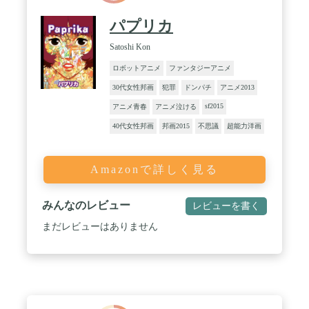
パプリカ
Satoshi Kon
ロボットアニメ
ファンタジーアニメ
30代女性邦画
犯罪
ドンパチ
アニメ2013
sf2015
アニメ青春
アニメ泣ける
40代女性邦画
邦画2015
不思議
超能力洋画
Amazonで詳しく見る
みんなのレビュー
レビューを書く
まだレビューはありません