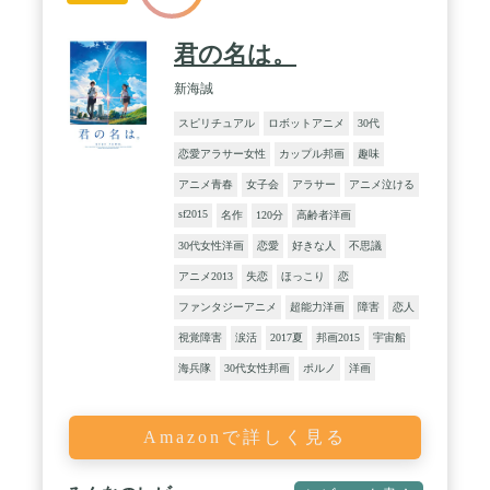
君の名は。
新海誠
スピリチュアル
ロボットアニメ
30代
恋愛アラサー女性
カップル邦画
趣味
アニメ青春
女子会
アラサー
アニメ泣ける
sf2015
名作
120分
高齢者洋画
30代女性洋画
恋愛
好きな人
不思議
アニメ2013
失恋
ほっこり
恋
ファンタジーアニメ
超能力洋画
障害
恋人
視覚障害
涙活
2017夏
邦画2015
宇宙船
海兵隊
30代女性邦画
ポルノ
洋画
Amazonで詳しく見る