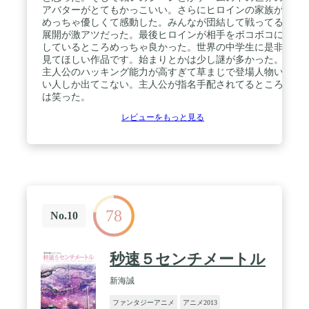
アバターがとてもかっこいい。さらにヒロインの家族が
めっちゃ優しくて感動した。みんなが団結して戦ってる
展開が激アツだった。最後ヒロインが相手をボコボコに
しているところめっちゃ良かった。世界の中学生に是非
見てほしい作品です。始まりとかは少し謎が多かった。
主人公のハッキング能力が高すぎて草まじで登場人物い
い人しか出てこない。主人公が指名手配されてるところ
は笑った。
レビューをもっと見る
78
No.10
秒速５センチメートル
新海誠
ファンタジーアニメ
アニメ2013