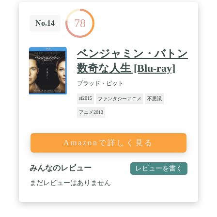
78
No.14
ベンジャミン・バトン
数奇な人生 [Blu-ray]
ブラッド・ピット
sf2015
ファンタジーアニメ
不思議
アニメ2013
Amazonで詳しく見る
みんなのレビュー
レビューを書く
まだレビューはありません