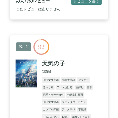
みんなのレビュー
レビューを書く
まだレビューはありません
92
No.2
天気の子
新海誠
30代女性邦画
小学生英語
アラサー
ほっこり
アニメ泣ける
宝探し
脚本
恋愛アラサー女性
40代女性邦画
30代女性洋画
ファンタジーアニメ
カップル邦画
アニメ2013
不思議
トムハンクス
120分
ロボットアニメ