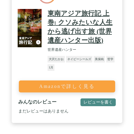
東南アジア旅行記 上
巻: クソみたいな人生
から逃げ出す旅 (世界
遺産ハンター出版)
世界遺産ハンター
大沢たかお
ネイビーシールズ
美保純
哲学
1月
Amazonで詳しく見る
みんなのレビュー
レビューを書く
まだレビューはありません