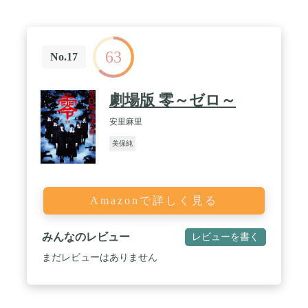
63
No.17
劇場版 零～ゼロ～
安里麻里
美保純
Amazonで詳しく見る
みんなのレビュー
レビューを書く
まだレビューはありません