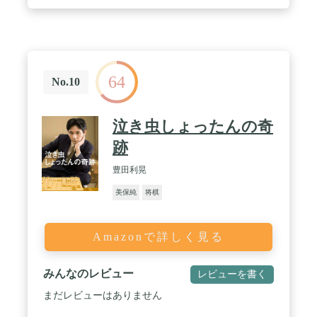
64
No.10
泣き虫しょったんの奇
跡
豊田利晃
美保純
将棋
Amazonで詳しく見る
みんなのレビュー
レビューを書く
まだレビューはありません