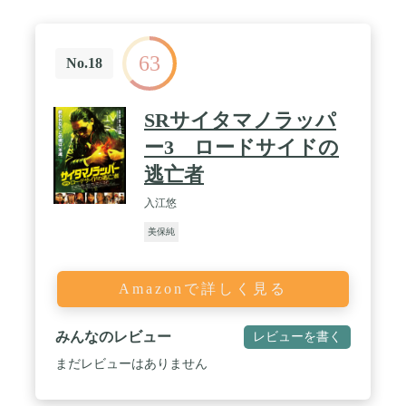
63
No.18
SRサイタマノラッパ
ー3 ロードサイドの
逃亡者
入江悠
美保純
Amazonで詳しく見る
みんなのレビュー
レビューを書く
まだレビューはありません