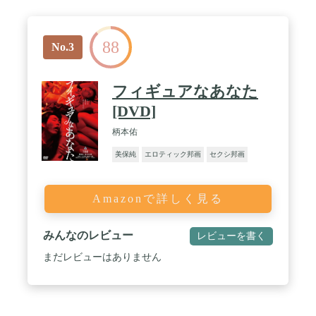
88
No.3
フィギュアなあなた
[DVD]
柄本佑
美保純
エロティック邦画
セクシ邦画
Amazonで詳しく見る
みんなのレビュー
レビューを書く
まだレビューはありません