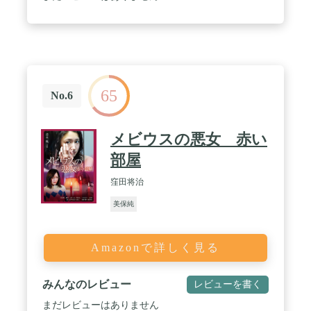
65
No.6
メビウスの悪女 赤い
部屋
窪田将治
美保純
Amazonで詳しく見る
みんなのレビュー
レビューを書く
まだレビューはありません