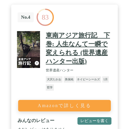
83
No.4
東南アジア旅行記 下
巻: 人生なんて一瞬で
変えられる (世界遺産
ハンター出版)
世界遺産ハンター
大沢たかお
美保純
ネイビーシールズ
1月
哲学
Amazonで詳しく見る
みんなのレビュー
レビューを書く