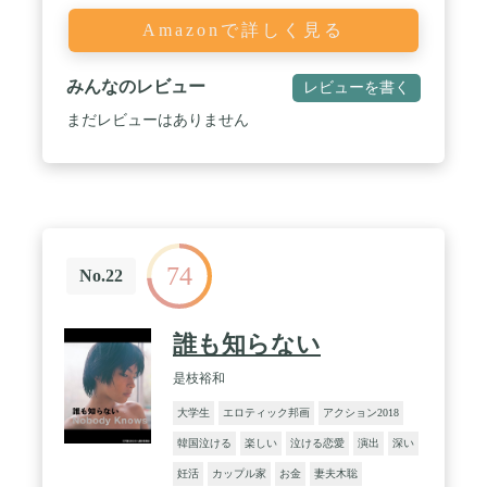
Amazonで詳しく見る
みんなのレビュー
レビューを書く
まだレビューはありません
74
No.22
誰も知らない
是枝裕和
大学生
エロティック邦画
アクション2018
韓国泣ける
楽しい
泣ける恋愛
演出
深い
妊活
カップル家
お金
妻夫木聡