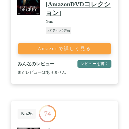
[AmazonDVDコレクシ
ョン]
None
エロティック邦画
Amazonで詳しく見る
みんなのレビュー
レビューを書く
まだレビューはありません
74
No.26