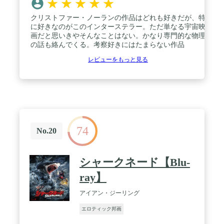
★
★
★
★
★
クリストファー・ノーランの作品はどれも好きだが、特
に好きなのがこのインターステラー。ただ単なる宇宙映
画だと思いきやそんなことはない。かなり専門的な物理
の話も絡んでくる。考察好きにはたまらない作品
レビューをもっと見る
74
No.20
シャークネード【Blu-
ray】
アイアン・ジーリング
エロティック邦画