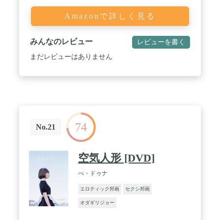
Amazonで詳しく見る
みんなのレビュー
レビューを書く
まだレビューはありません
74
No.21
空気人形 [DVD]
ぺ・ドゥナ
エロティック邦画
セクシ邦画
オダギリジョー