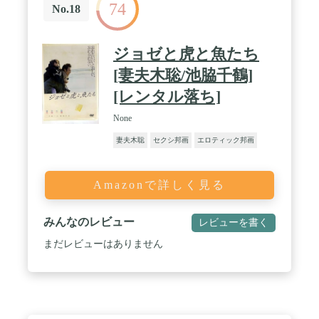
74
No.18
ジョゼと虎と魚たち
[妻夫木聡/池脇千鶴]
[レンタル落ち]
None
妻夫木聡
セクシ邦画
エロティック邦画
Amazonで詳しく見る
みんなのレビュー
レビューを書く
まだレビューはありません