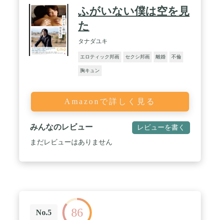
ふがいない僕は空を見
た
タナダユキ
エロティック邦画
セクシ邦画
離婚
不倫
胸キュン
Amazonで詳しく見る
みんなのレビュー
レビューを書く
まだレビューはありません
86
No.5