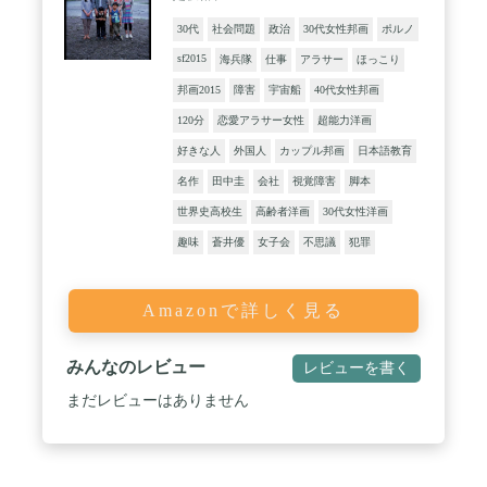
30代
社会問題
政治
30代女性邦画
ポルノ
sf2015
海兵隊
仕事
アラサー
ほっこり
邦画2015
障害
宇宙船
40代女性邦画
120分
恋愛アラサー女性
超能力洋画
好きな人
外国人
カップル邦画
日本語教育
名作
田中圭
会社
視覚障害
脚本
世界史高校生
高齢者洋画
30代女性洋画
趣味
蒼井優
女子会
不思議
犯罪
Amazonで詳しく見る
みんなのレビュー
レビューを書く
まだレビューはありません