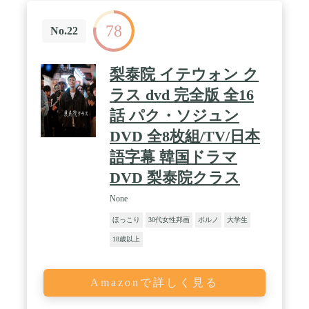
78
No.22
梨泰院 イテウォン ク
ラス dvd 完全版 全16
話 パク・ソジュン
DVD 全8枚組/TV/日本
語字幕 韓国ドラマ
DVD 梨泰院クラス
None
ほっこり
30代女性邦画
ポルノ
大学生
18歳以上
Amazonで詳しく見る