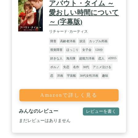
アバウト・タイム ～
愛おしい時間について
～ (字幕版)
リチャード･カーティス
障害
高齢者洋画
涙活
カップル邦画
視覚障害
ほっこり
女子会
120分
sf2015
好きな人
海兵隊
超能力洋画
恋人
ポルノ
失恋
名作
30代
アニメ泣ける
恋
洋画
宇宙船
30代女性洋画
趣味
Amazonで詳しく見る
みんなのレビュー
レビューを書く
まだレビューはありません