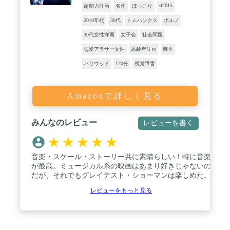
sf2015
超能力洋画
名作
ほっこり
2010年代
30代
トムハンクス
ポルノ
30代女性洋画
女子会
社会問題
恋愛アラサー女性
高齢者洋画
脚本
ハリウッド
120分
視覚障害
Amazonで詳しく見る
みんなのレビュー
レビューを書く
★
★
★
★
★
音楽・スケール・ストーリー共に素晴らしい！特に音楽
が最高。ミュージカル系の映画はあまり好きじゃないの
だが、それでもグレイテスト・ショーマンは楽しめた。
レビューをもっと見る