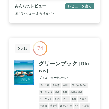
みんなのレビュー
レビューを書く
まだレビューはありません
74
No.18
グリーンブック [Blu-
ray]
ヴィゴ・モーテンセン
sf2015
ほっこり
海兵隊
30代女性洋画
ヨーロッパ
洋画
会社
高齢者洋画
ハリウッド
30代
120分
名作
外国人
ufo
宇宙船
感染系
超能力洋画
不思議