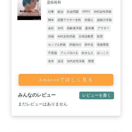
是枝裕和
sf2015
仕事
政治
社会問題
30代女性邦画
脚本
恋愛アラサー女性
外国人
超能力洋画
会社
30代
高齢者洋画
蒼井優
アラサー
洋画
40代女性邦画
日本語教育
犯罪
カップル邦画
邦画2015
田中圭
視覚障害
不思議
アニメ泣ける
好きな人
ほっこり
名作
涙活
30代女性洋画
障害
Amazonで詳しく見る
みんなのレビュー
レビューを書く
まだレビューはありません