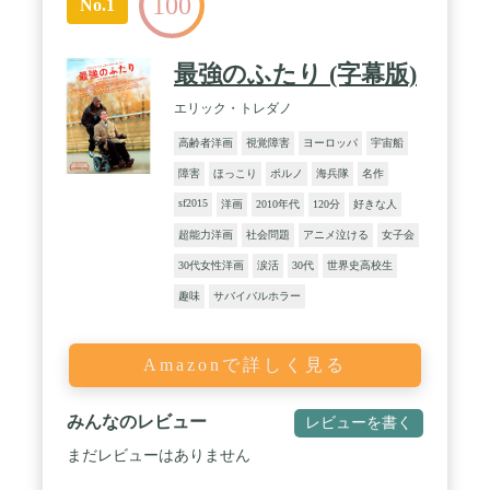
100
No.1
最強のふたり (字幕版)
エリック・トレダノ
高齢者洋画
視覚障害
ヨーロッパ
宇宙船
障害
ほっこり
ポルノ
海兵隊
名作
sf2015
洋画
2010年代
120分
好きな人
超能力洋画
社会問題
アニメ泣ける
女子会
30代女性洋画
涙活
30代
世界史高校生
趣味
サバイバルホラー
Amazonで詳しく見る
みんなのレビュー
レビューを書く
まだレビューはありません