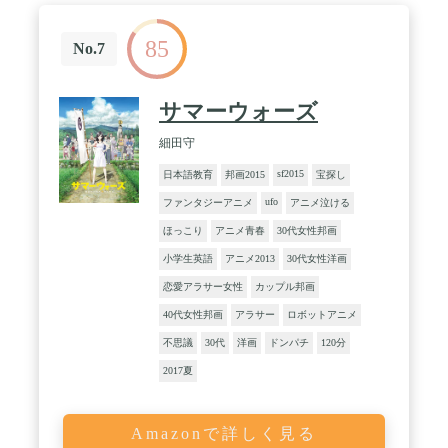
85
No.7
サマーウォーズ
細田守
sf2015
日本語教育
邦画2015
宝探し
ufo
ファンタジーアニメ
アニメ泣ける
ほっこり
アニメ青春
30代女性邦画
小学生英語
アニメ2013
30代女性洋画
恋愛アラサー女性
カップル邦画
40代女性邦画
アラサー
ロボットアニメ
不思議
30代
洋画
ドンパチ
120分
2017夏
Amazonで詳しく見る