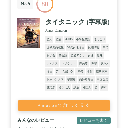
80
No.9
タイタニック (字幕版)
James Cameron
sf2015
恋人
恋愛
小学生英語
ほっこり
世界史高校生
30代女性洋画
視覚障害
30代
女子会
英会話
恋愛アラサー女性
趣味
ウィルス
ハリウッド
海兵隊
障害
ポルノ
洋画
アニメ泣ける
120分
名作
徳川家康
トムハンクス
宇宙船
高齢者洋画
中国歴史
感染系
好きな人
涙活
外国人
恋
脚本
Amazonで詳しく見る
みんなのレビュー
レビューを書く