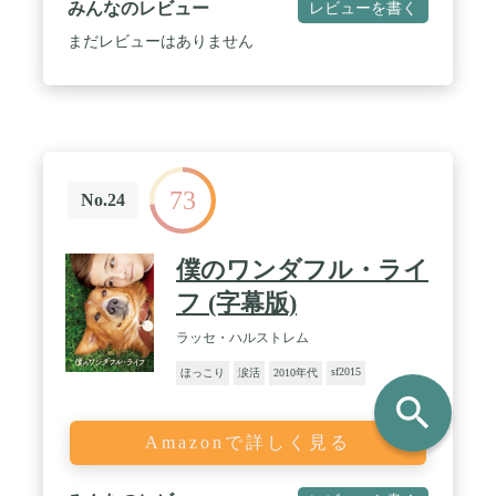
みんなのレビュー
レビューを書く
まだレビューはありません
73
No.24
僕のワンダフル・ライ
フ (字幕版)
ラッセ・ハルストレム
sf2015
ほっこり
涙活
2010年代
search
Amazonで詳しく見る