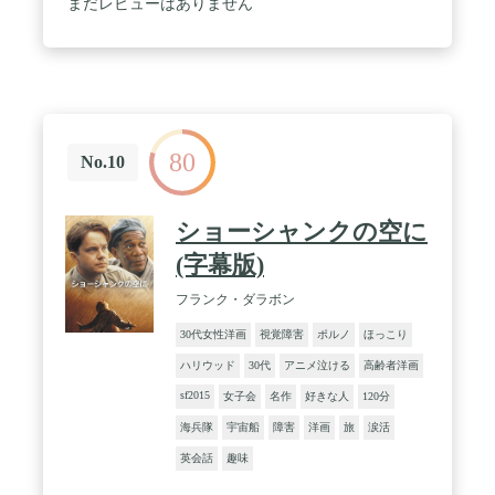
まだレビューはありません
80
No.10
ショーシャンクの空に
(字幕版)
フランク・ダラボン
30代女性洋画
視覚障害
ポルノ
ほっこり
ハリウッド
30代
アニメ泣ける
高齢者洋画
sf2015
女子会
名作
好きな人
120分
海兵隊
宇宙船
障害
洋画
旅
涙活
英会話
趣味