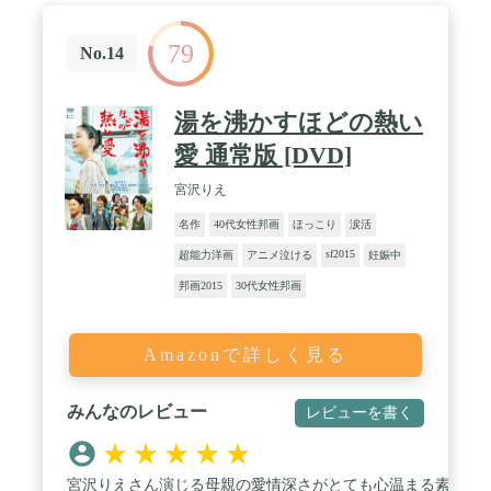
79
No.14
湯を沸かすほどの熱い
愛 通常版 [DVD]
宮沢りえ
名作
40代女性邦画
ほっこり
涙活
sf2015
超能力洋画
アニメ泣ける
妊娠中
邦画2015
30代女性邦画
Amazonで詳しく見る
みんなのレビュー
レビューを書く
★
★
★
★
★
宮沢りえさん演じる母親の愛情深さがとても心温まる素