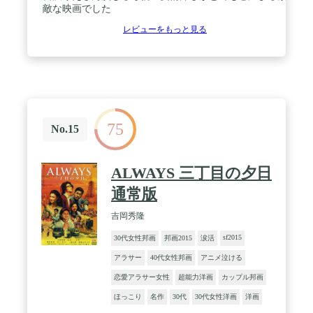
敵な映画でした
レビューをもっと見る
75
No.15
ALWAYS 三丁目の夕日
通常版
吉岡秀隆
sf2015
30代女性邦画
邦画2015
涙活
アラサー
40代女性邦画
アニメ泣ける
恋愛アラサー女性
超能力洋画
カップル邦画
ほっこり
名作
30代
30代女性洋画
洋画