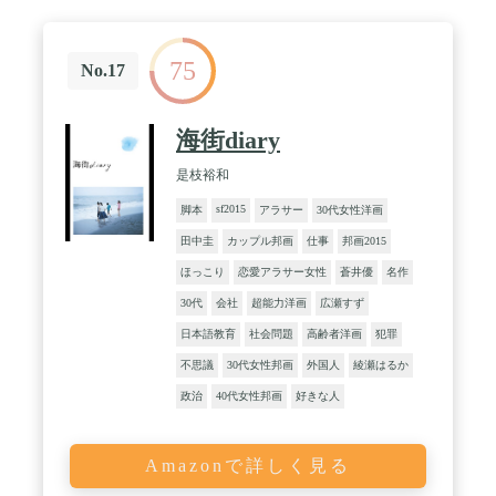
75
No.17
海街diary
是枝裕和
sf2015
脚本
アラサー
30代女性洋画
田中圭
カップル邦画
仕事
邦画2015
ほっこり
恋愛アラサー女性
蒼井優
名作
30代
会社
超能力洋画
広瀬すず
日本語教育
社会問題
高齢者洋画
犯罪
不思議
30代女性邦画
外国人
綾瀬はるか
政治
40代女性邦画
好きな人
Amazonで詳しく見る