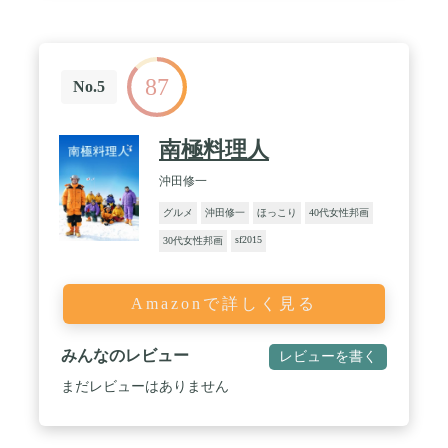
87
No.5
南極料理人
沖田修一
グルメ
沖田修一
ほっこり
40代女性邦画
sf2015
30代女性邦画
Amazonで詳しく見る
みんなのレビュー
レビューを書く
まだレビューはありません