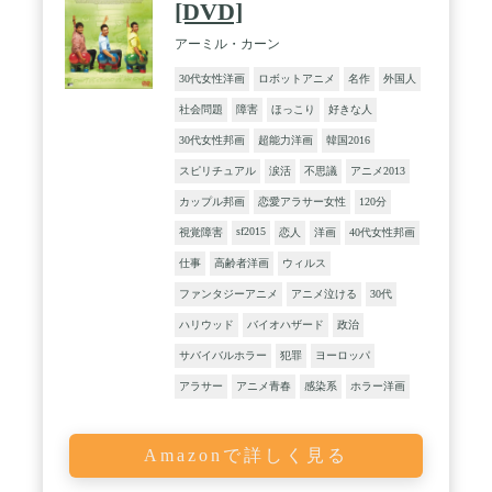
[DVD]
アーミル・カーン
30代女性洋画
ロボットアニメ
名作
外国人
社会問題
障害
ほっこり
好きな人
30代女性邦画
超能力洋画
韓国2016
スピリチュアル
涙活
不思議
アニメ2013
カップル邦画
恋愛アラサー女性
120分
sf2015
視覚障害
恋人
洋画
40代女性邦画
仕事
高齢者洋画
ウィルス
ファンタジーアニメ
アニメ泣ける
30代
ハリウッド
バイオハザード
政治
サバイバルホラー
犯罪
ヨーロッパ
アラサー
アニメ青春
感染系
ホラー洋画
Amazonで詳しく見る