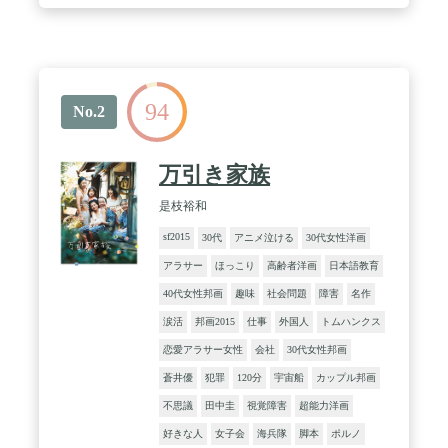
94
No.2
万引き家族
是枝裕和
sf2015
30代
アニメ泣ける
30代女性洋画
アラサー
ほっこり
高齢者洋画
日本語教育
40代女性邦画
趣味
社会問題
障害
名作
涙活
邦画2015
仕事
外国人
トムハンクス
恋愛アラサー女性
会社
30代女性邦画
蒼井優
犯罪
120分
宇宙船
カップル邦画
不思議
田中圭
視覚障害
超能力洋画
好きな人
女子会
海兵隊
脚本
ポルノ