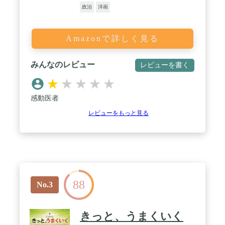
政治
洋画
Amazonで詳しく見る
みんなのレビュー
レビューを書く
★
★
★
★
★
感動医者
レビューをもっと見る
88
No.3
きっと、うまくいく