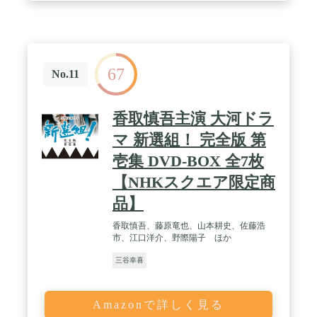
67
No.11
香取慎吾主演 大河ドラ
マ 新選組！ 完全版 第
壱集 DVD-BOX 全7枚
【NHKスクエア限定商
品】
香取慎吾、藤原竜也、山本耕史、佐藤浩
市、江口洋介、野際陽子 ほか
三谷幸喜
Amazonで詳しく見る