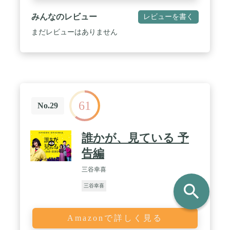
みんなのレビュー
レビューを書く
まだレビューはありません
61
No.29
誰かが、見ている 予
告編
三谷幸喜
search
三谷幸喜
Amazonで詳しく見る