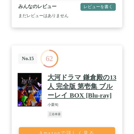
みんなのレビュー
レビューを書く
まだレビューはありません
62
No.15
大河ドラマ 鎌倉殿の13
人 完全版 第壱集 ブル
ーレイ BOX [Blu-ray]
小栗旬
三谷幸喜
Amazonで詳しく見る