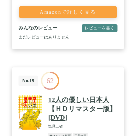
Amazonで詳しく見る
みんなのレビュー
レビューを書く
まだレビューはありません
62
No.19
12人の優しい日本人
【ＨＤリマスター版】
[DVD]
塩見三省
サスペンス邦画
三谷幸喜