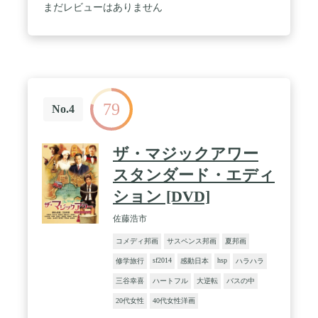
まだレビューはありません
79
No.4
ザ・マジックアワー
スタンダード・エディ
ション [DVD]
佐藤浩市
コメディ邦画
サスペンス邦画
夏邦画
sf2014
hsp
修学旅行
感動日本
ハラハラ
三谷幸喜
ハートフル
大逆転
バスの中
20代女性
40代女性洋画