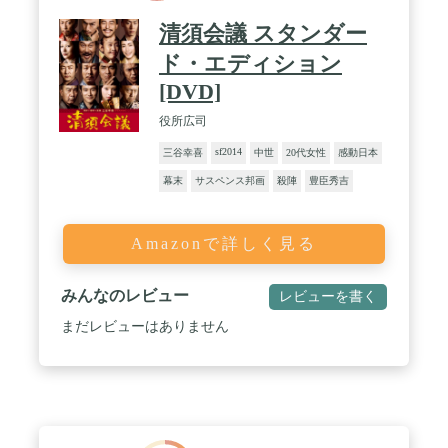
清須会議 スタンダー
ド・エディション
[DVD]
役所広司
sf2014
三谷幸喜
中世
20代女性
感動日本
幕末
サスペンス邦画
殺陣
豊臣秀吉
Amazonで詳しく見る
みんなのレビュー
レビューを書く
まだレビューはありません