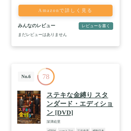
Amazonで詳しく見る
みんなのレビュー
レビューを書く
まだレビューはありません
78
No.6
ステキな金縛り スタ
ンダード・エディショ
ン [DVD]
深津絵里
sf2014
ハートフル
三谷幸喜
感動日本