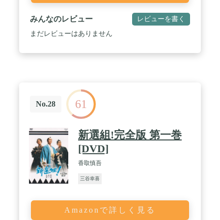
みんなのレビュー
レビューを書く
まだレビューはありません
61
No.28
新選組!完全版 第一巻
[DVD]
香取慎吾
三谷幸喜
Amazonで詳しく見る