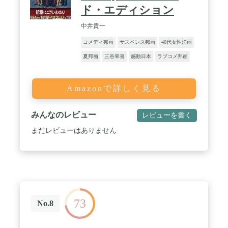
ド・エディション
中井貴一
コメディ邦画
サスペンス邦画
40代女性洋画
夏邦画
三谷幸喜
感動日本
ラブコメ邦画
Amazonで詳しく見る
みんなのレビュー
レビューを書く
まだレビューはありません
73
No.8