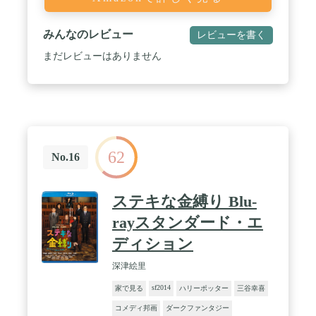
みんなのレビュー
レビューを書く
まだレビューはありません
62
No.16
ステキな金縛り Blu-
rayスタンダード・エ
ディション
深津絵里
sf2014
家で見る
ハリーポッター
三谷幸喜
コメディ邦画
ダークファンタジー