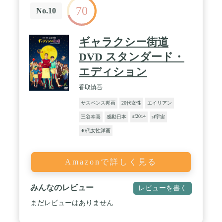
70
No.10
ギャラクシー街道
DVD スタンダード・
エディション
香取慎吾
サスペンス邦画
20代女性
エイリアン
sf2014
三谷幸喜
感動日本
sf宇宙
40代女性洋画
Amazonで詳しく見る
みんなのレビュー
レビューを書く
まだレビューはありません