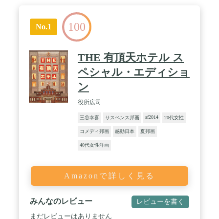
100
No.1
THE 有頂天ホテル ス
ペシャル・エディショ
ン
役所広司
sf2014
三谷幸喜
サスペンス邦画
20代女性
コメディ邦画
感動日本
夏邦画
40代女性洋画
Amazonで詳しく見る
みんなのレビュー
レビューを書く
まだレビューはありません