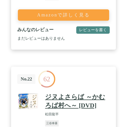
Amazonで詳しく見る
みんなのレビュー
レビューを書く
まだレビューはありません
62
No.22
ジヌよさらば ～かむ
ろば村へ～ [DVD]
松田龍平
三谷幸喜