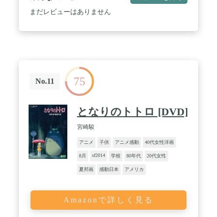
まだレビューはありません
75
No.11
となりのトトロ [DVD]
宮崎駿
アニメ
子供
アニメ感動
40代女性洋画
sf2014
8月
学校
80年代
20代女性
夏邦画
感動日本
アメリカ
Amazonで詳しく見る