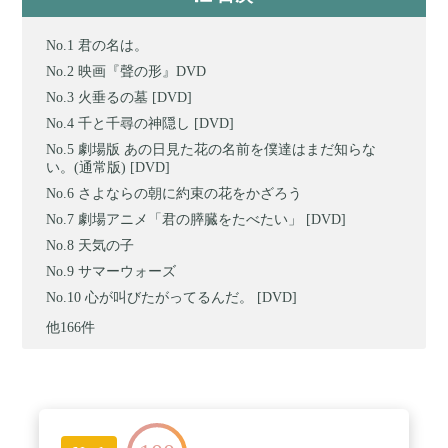
君の名は。
映画『聲の形』DVD
火垂るの墓 [DVD]
千と千尋の神隠し [DVD]
劇場版 あの日見た花の名前を僕達はまだ知らな
い。(通常版) [DVD]
さよならの朝に約束の花をかざろう
劇場アニメ「君の膵臓をたべたい」 [DVD]
天気の子
サマーウォーズ
心が叫びたがってるんだ。 [DVD]
他166件