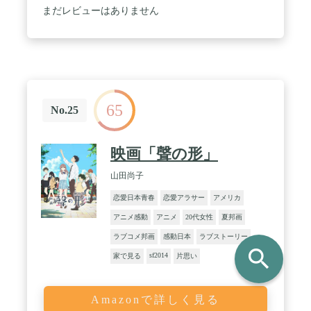
まだレビューはありません
65
No.25
映画「聲の形」
山田尚子
恋愛日本青春
恋愛アラサー
アメリカ
アニメ感動
アニメ
20代女性
夏邦画
ラブコメ邦画
感動日本
ラブストーリー
search
sf2014
家で見る
片思い
Amazonで詳しく見る