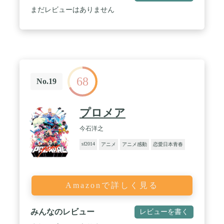
まだレビューはありません
68
No.19
プロメア
今石洋之
sf2014
アニメ
アニメ感動
恋愛日本青春
Amazonで詳しく見る
みんなのレビュー
レビューを書く