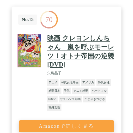
70
No.15
映画 クレヨンしんち
ゃん 嵐を呼ぶモーレ
ツ！オトナ帝国の逆襲
[DVD]
矢島晶子
アニメ
40代女性洋画
アメリカ
20代女性
感動日本
子供
アニメ感動
ハートフル
sf2014
サスペンス邦画
ことぶきつかさ
独身女性
Amazonで詳しく見る