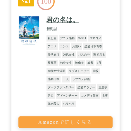
100
No.1
君の名は。
新海誠
sf2014
殺し屋
アニメ感動
ロマコメ
アニメ
ユンユ
片思い
恋愛日本青春
修学旅行
20代女性
バスの中
家で見る
夏邦画
独身女性
映像美
教養
8月
40代女性洋画
ラブストーリー
学校
感動日本
一人
ラブコメ邦画
ダークファンタジー
恋愛アラサー
主題歌
テロ
アドベンチャー
コメディ邦画
食事
猟奇殺人
ハラハラ
Amazonで詳しく見る