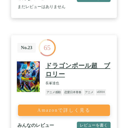
まだレビューはありません
65
No.23
ドラゴンボール超 ブ
ロリー
長峯達也
sf2014
アニメ感動
恋愛日本青春
アニメ
Amazonで詳しく見る
みんなのレビュー
レビューを書く