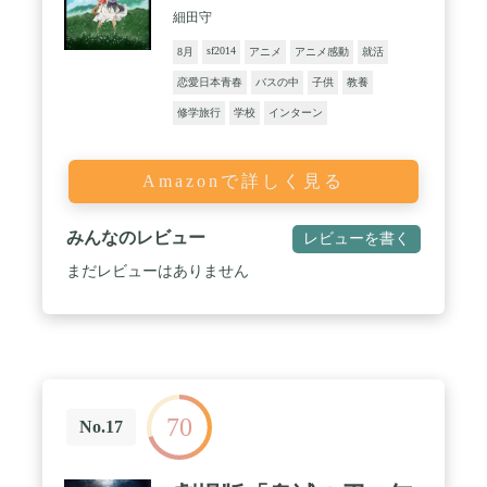
細田守
sf2014
8月
アニメ
アニメ感動
就活
恋愛日本青春
バスの中
子供
教養
修学旅行
学校
インターン
Amazonで詳しく見る
みんなのレビュー
レビューを書く
まだレビューはありません
70
No.17