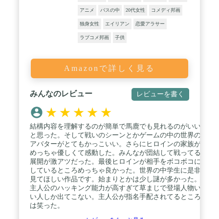
アニメ
バスの中
20代女性
コメディ邦画
独身女性
エイリアン
恋愛アラサー
ラブコメ邦画
子供
Amazonで詳しく見る
みんなのレビュー
レビューを書く
★
★
★
★
★
結構内容を理解するのが簡単で馬鹿でも見れるのがいい
と思った。そして戦いのシーンとかゲームの中の世界の
アバターがとてもかっこいい。さらにヒロインの家族が
めっちゃ優しくて感動した。みんなが団結して戦ってる
展開が激アツだった。最後ヒロインが相手をボコボコに
しているところめっちゃ良かった。世界の中学生に是非
見てほしい作品です。始まりとかは少し謎が多かった。
主人公のハッキング能力が高すぎて草まじで登場人物い
い人しか出てこない。主人公が指名手配されてるところ
は笑った。