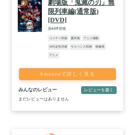
劇場版「鬼滅の刃」無
限列車編(通常版)
[DVD]
吾峠呼世晴
コメディ邦画
夏邦画
アニメ感動
40代女性洋画
サスペンス邦画
映像美
アニメ
Amazonで詳しく見る
みんなのレビュー
レビューを書く
まだレビューはありません