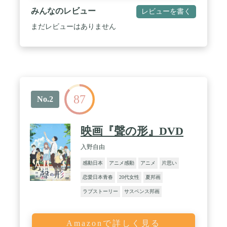
みんなのレビュー
レビューを書く
まだレビューはありません
87
No.2
映画『聲の形』DVD
入野自由
感動日本
アニメ感動
アニメ
片思い
恋愛日本青春
20代女性
夏邦画
ラブストーリー
サスペンス邦画
Amazonで詳しく見る