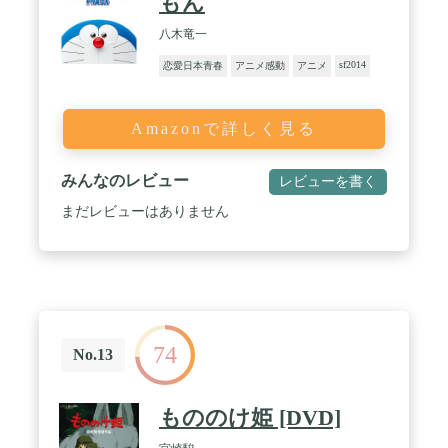
もん
八木竜一
sf2014
恋愛日本青春
アニメ感動
アニメ
Amazonで詳しく見る
みんなのレビュー
レビューを書く
まだレビューはありません
74
No.13
もののけ姫 [DVD]