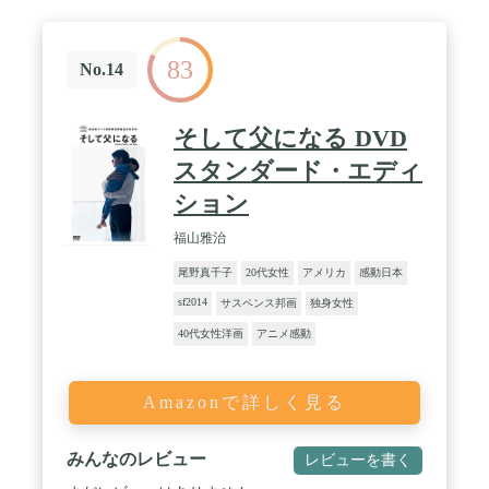
83
No.14
そして父になる DVD
スタンダード・エディ
ション
福山雅治
尾野真千子
20代女性
アメリカ
感動日本
sf2014
サスペンス邦画
独身女性
40代女性洋画
アニメ感動
Amazonで詳しく見る
みんなのレビュー
レビューを書く