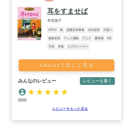
耳をすませば
本名陽子
sf2014
秋
恋愛日本青春
20代女性
片思い
独身女性
アニメ感動
アニメ
夏邦画
8月
子供
学校
ラブストーリー
Amazonで詳しく見る
みんなのレビュー
レビューを書く
★
★
★
★
★
8888
レビューをもっと見る