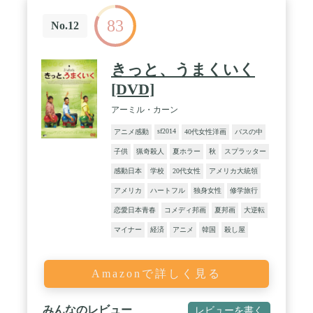
83
No.12
きっと、うまくいく
[DVD]
アーミル・カーン
sf2014
アニメ感動
40代女性洋画
バスの中
子供
猟奇殺人
夏ホラー
秋
スプラッター
感動日本
学校
20代女性
アメリカ大統領
アメリカ
ハートフル
独身女性
修学旅行
恋愛日本青春
コメディ邦画
夏邦画
大逆転
マイナー
経済
アニメ
韓国
殺し屋
Amazonで詳しく見る
みんなのレビュー
レビューを書く