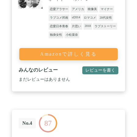
恋愛アラサー
アメリカ
映像美
マイナー
sf2014
ラブコメ邦画
ロマコメ
20代女性
2018
恋愛日本青春
片思い
ラブストーリー
独身女性
小松菜奈
Amazonで詳しく見る
みんなのレビュー
レビューを書く
まだレビューはありません
87
No.4