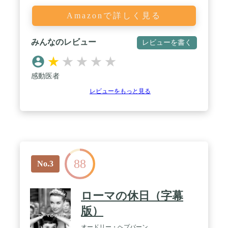
Amazonで詳しく見る
みんなのレビュー
レビューを書く
★
★
★
★
★
感動医者
レビューをもっと見る
88
No.3
ローマの休日（字幕
版）
オードリー・ヘプバーン