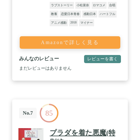
ラブストーリー
小松菜奈
ロマコメ
合唱
教養
恋愛日本青春
感動日本
ハートフル
2018
アニメ感動
マイナー
Amazonで詳しく見る
みんなのレビュー
レビューを書く
まだレビューはありません
85
No.7
プラダを着た悪魔(特