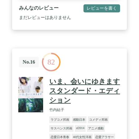
みんなのレビュー
レビューを書く
まだレビューはありません
82
No.16
いま、会いにゆきます
スタンダード・エディ
ション
竹内結子
ラブコメ邦画
感動日本
コメディ邦画
sf2014
サスペンス邦画
アニメ感動
恋愛日本青春
40代女性洋画
恋愛アラサー