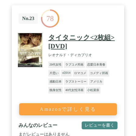
78
No.23
タイタニック<2枚組>
[DVD]
レオナルド・ディカプリオ
20代女性
ラブコメ邦画
恋愛日本青春
sf2014
片思い
ロマコメ
コメディ邦画
感動日本
ラブストーリー
アメリカ
独身女性
40代女性洋画
小松菜奈
Amazonで詳しく見る
みんなのレビュー
レビューを書く
まだレビューはありません