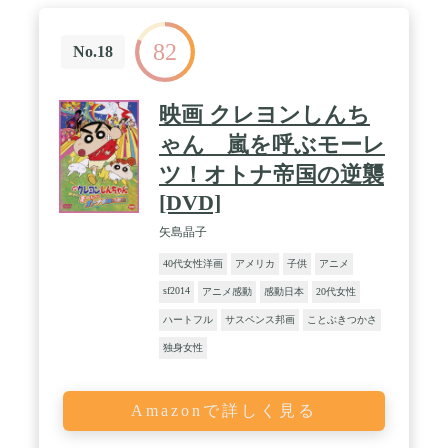
82
No.18
映画 クレヨンしんち
ゃん 嵐を呼ぶモーレ
ツ！オトナ帝国の逆襲
[DVD]
矢島晶子
40代女性洋画
アメリカ
子供
アニメ
sf2014
アニメ感動
感動日本
20代女性
ハートフル
サスペンス邦画
ことぶきつかさ
独身女性
Amazonで詳しく見る