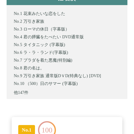
花束みたいな恋をした
万引き家族
ローマの休日（字幕版）
君の膵臓をたべたい DVD通常版
タイタニック (字幕版)
ラ・ラ・ランド(字幕版)
プラダを着た悪魔(特別編)
君の名は。
万引き家族 通常版DＶD(特典なし) [DVD]
（500）日のサマー (字幕版)
他147件
100
No.1