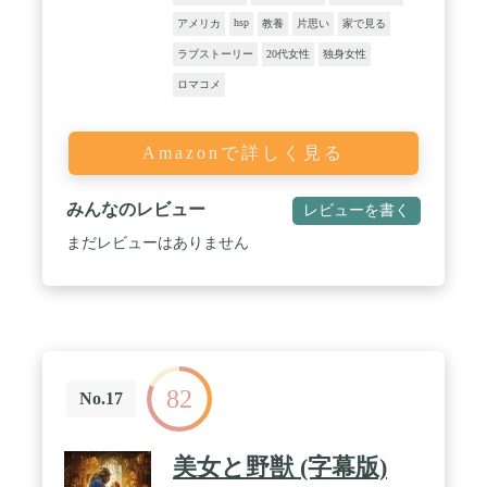
hsp
アメリカ
教養
片思い
家で見る
ラブストーリー
20代女性
独身女性
ロマコメ
Amazonで詳しく見る
みんなのレビュー
レビューを書く
まだレビューはありません
82
No.17
美女と野獣 (字幕版)