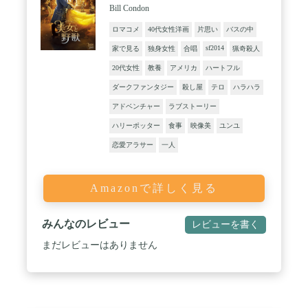
Bill Condon
ロマコメ
40代女性洋画
片思い
バスの中
sf2014
家で見る
独身女性
合唱
猟奇殺人
20代女性
教養
アメリカ
ハートフル
ダークファンタジー
殺し屋
テロ
ハラハラ
アドベンチャー
ラブストーリー
ハリーポッター
食事
映像美
ユンユ
恋愛アラサー
一人
Amazonで詳しく見る
みんなのレビュー
レビューを書く
まだレビューはありません