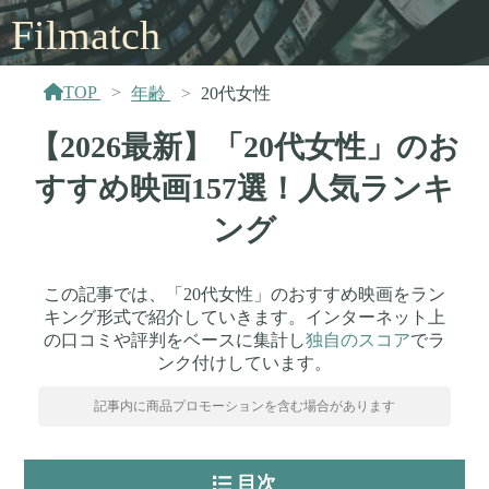
Filmatch
TOP
年齢
20代女性
【2026最新】「20代女性」のお
すすめ映画157選！人気ランキ
ング
この記事では、「20代女性」のおすすめ映画をラン
キング形式で紹介していきます。インターネット上
の口コミや評判をベースに集計し
独自のスコア
でラ
ンク付けしています。
記事内に商品プロモーションを含む場合があります
目次