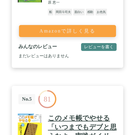
原 恵一
船
岡田斗司夫
面白い
感動
お色気
Amazonで詳しく見る
みんなのレビュー
レビューを書く
まだレビューはありません
81
No.5
このメモ帳でやせる
「いつまでもデブと思