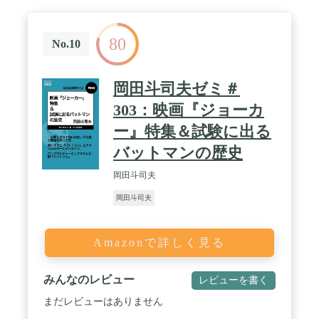
80
No.10
岡田斗司夫ゼミ＃
303：映画『ジョーカ
ー』特集＆試験に出る
バットマンの歴史
岡田斗司夫
岡田斗司夫
Amazonで詳しく見る
みんなのレビュー
レビューを書く
まだレビューはありません