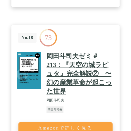
73
No.18
岡田斗司夫ゼミ＃
213：『天空の城ラピ
ュタ』完全解説② 〜
幻の産業革命が起こっ
た世界
岡田斗司夫
岡田斗司夫
Amazonで詳しく見る