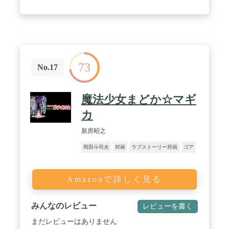
73
No.17
魔法少女まどか☆マギ
カ
新房昭之
岡田斗司夫
邦画
ラブストーリー邦画
ゴア
Amazonで詳しく見る
みんなのレビュー
レビューを書く
まだレビューはありません