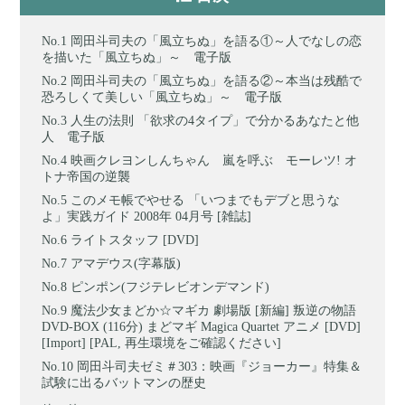
岡田斗司夫の「風立ちぬ」を語る①～人でなしの恋
を描いた「風立ちぬ」～ 電子版
岡田斗司夫の「風立ちぬ」を語る②～本当は残酷で
恐ろしくて美しい「風立ちぬ」～ 電子版
人生の法則 「欲求の4タイプ」で分かるあなたと他
人 電子版
映画クレヨンしんちゃん 嵐を呼ぶ モーレツ! オ
トナ帝国の逆襲
このメモ帳でやせる 「いつまでもデブと思うな
よ」実践ガイド 2008年 04月号 [雑誌]
ライトスタッフ [DVD]
アマデウス(字幕版)
ピンポン(フジテレビオンデマンド)
魔法少女まどか☆マギカ 劇場版 [新編] 叛逆の物語
DVD-BOX (116分) まどマギ Magica Quartet アニメ [DVD]
[Import] [PAL, 再生環境をご確認ください]
岡田斗司夫ゼミ＃303：映画『ジョーカー』特集＆
試験に出るバットマンの歴史