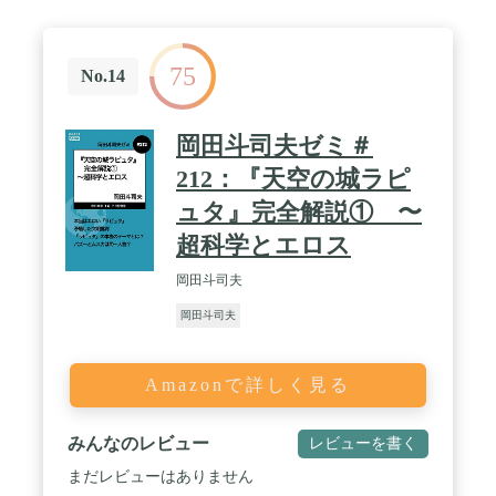
75
No.14
岡田斗司夫ゼミ＃
212：『天空の城ラピ
ュタ』完全解説① 〜
超科学とエロス
岡田斗司夫
岡田斗司夫
Amazonで詳しく見る
みんなのレビュー
レビューを書く
まだレビューはありません