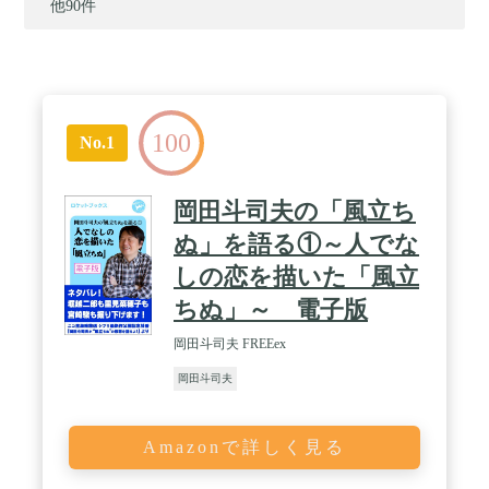
他90件
100
No.1
岡田斗司夫の「風立ち
ぬ」を語る①～人でな
しの恋を描いた「風立
ちぬ」～ 電子版
岡田斗司夫 FREEex
岡田斗司夫
Amazonで詳しく見る