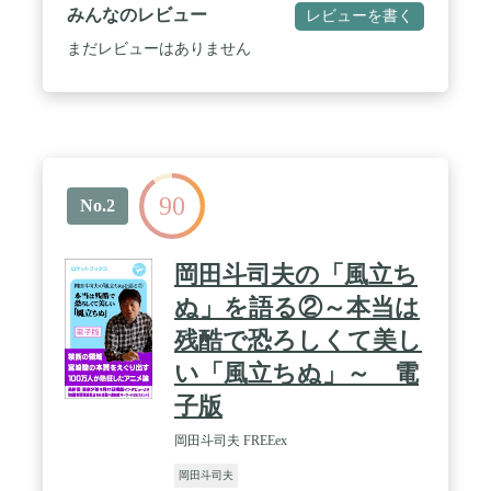
みんなのレビュー
レビューを書く
まだレビューはありません
90
No.2
岡田斗司夫の「風立ち
ぬ」を語る②～本当は
残酷で恐ろしくて美し
い「風立ちぬ」～ 電
子版
岡田斗司夫 FREEex
岡田斗司夫