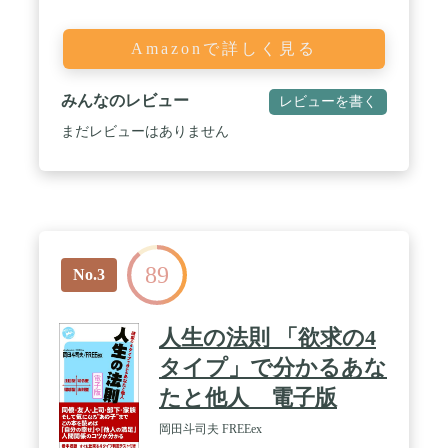
Amazonで詳しく見る
みんなのレビュー
レビューを書く
まだレビューはありません
89
No.3
人生の法則 「欲求の4
タイプ」で分かるあな
たと他人 電子版
岡田斗司夫 FREEex