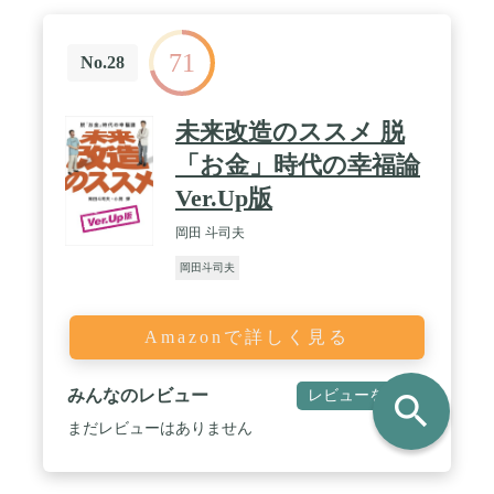
71
No.28
未来改造のススメ 脱
「お金」時代の幸福論
Ver.Up版
岡田 斗司夫
岡田斗司夫
Amazonで詳しく見る
みんなのレビュー
レビューを書く
search
まだレビューはありません