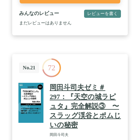
みんなのレビュー
レビューを書く
まだレビューはありません
72
No.21
岡田斗司夫ゼミ＃
297：『天空の城ラピ
ュタ』完全解説③ 〜
スラッグ渓谷とポムじ
いの秘密
岡田斗司夫