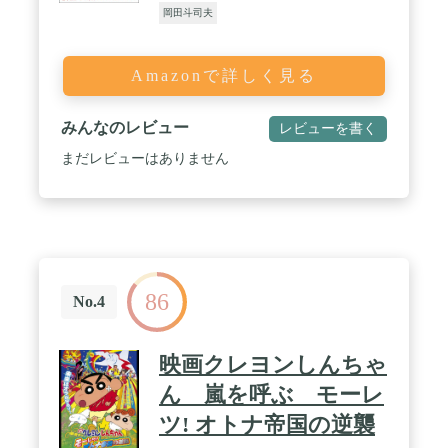
岡田斗司夫
Amazonで詳しく見る
みんなのレビュー
レビューを書く
まだレビューはありません
86
No.4
映画クレヨンしんちゃ
ん 嵐を呼ぶ モーレ
ツ! オトナ帝国の逆襲