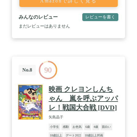
Amazonで詳しく見る
みんなのレビュー
レビューを書く
まだレビューはありません
90
No.8
映画 クレヨンしんち
ゃん 嵐を呼ぶアッパ
レ！戦国大合戦 [DVD]
矢島晶子
小学生
感動
お色気
6歳
4歳
面白い
18歳以上
デート2022
18歳以上邦画