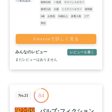
精神分析
一気見
サスペンスホラー
推理小説
介護
ミステリーホラー
発明家
6歳
お色気
18歳以上
多重人格
ゴア
男性
Amazonで詳しく見る
みんなのレビュー
レビューを書く
まだレビューはありません
84
No.21
パルプ･フィクション