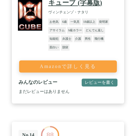
キューブ (字幕版)
ヴィンチェンゾ・ナタリ
お色気
6歳
一気見
18歳以上
発明家
アサイラム
b級ホラー
どんでん返し
知能犯
弁護士
介護
男性
飛行機
面白い
脱獄
Amazonで詳しく見る
みんなのレビュー
レビューを書く
まだレビューはありません
88
No.14