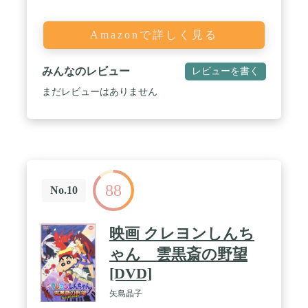
Amazonで詳しく見る
みんなのレビュー
レビューを書く
まだレビューはありません
88
No.10
映画 クレヨンしんち
ゃん 雲黒斎の野望
[DVD]
矢島晶子