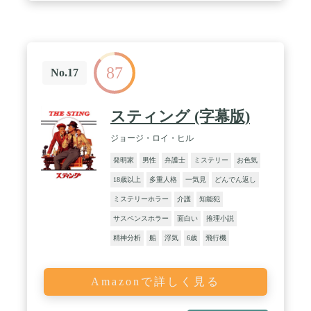
87
No.17
スティング (字幕版)
ジョージ・ロイ・ヒル
発明家
男性
弁護士
ミステリー
お色気
18歳以上
多重人格
一気見
どんでん返し
ミステリーホラー
介護
知能犯
サスペンスホラー
面白い
推理小説
精神分析
船
浮気
6歳
飛行機
Amazonで詳しく見る