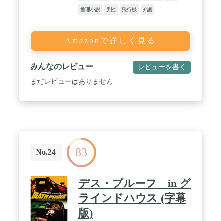
推理小説
男性
飛行機
介護
Amazonで詳しく見る
みんなのレビュー
レビューを書く
まだレビューはありません
83
No.24
デス・プルーフ in グ
ラインドハウス (字幕
版)