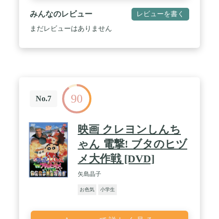
みんなのレビュー
レビューを書く
まだレビューはありません
90
No.7
映画 クレヨンしんち
ゃん 電撃! ブタのヒヅ
メ大作戦 [DVD]
矢島晶子
お色気
小学生