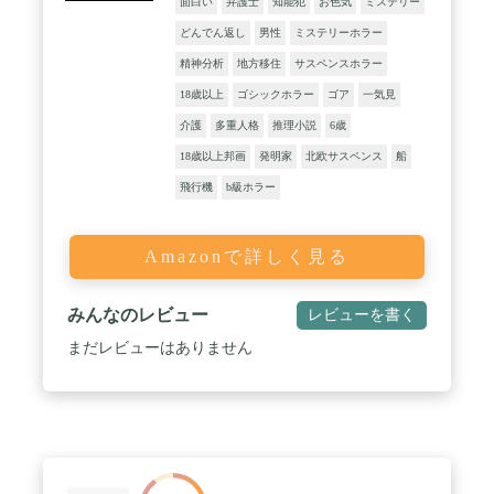
面白い
弁護士
知能犯
お色気
ミステリー
どんでん返し
男性
ミステリーホラー
精神分析
地方移住
サスペンスホラー
18歳以上
ゴシックホラー
ゴア
一気見
介護
多重人格
推理小説
6歳
18歳以上邦画
発明家
北欧サスペンス
船
飛行機
b級ホラー
Amazonで詳しく見る
みんなのレビュー
レビューを書く
まだレビューはありません