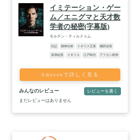
イミテーション・ゲー
ム／エニグマと天才数
学者の秘密(字幕版)
モルテン・ティルドゥム
伝記
精神分析
イギリス王室
織田信長
深津絵里
イギリス
江戸時代
アフガン戦争
Amazonで詳しく見る
みんなのレビュー
レビューを書く
まだレビューはありません