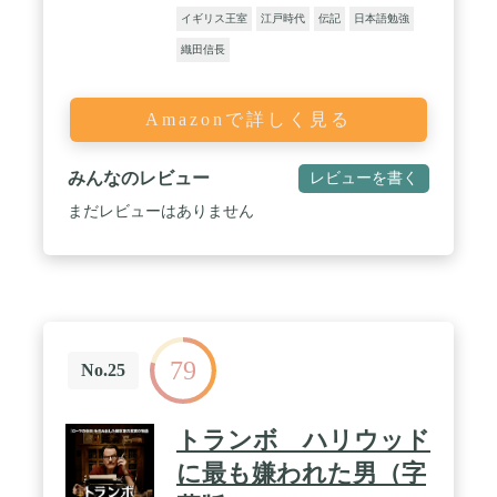
イギリス王室
江戸時代
伝記
日本語勉強
織田信長
Amazonで詳しく見る
みんなのレビュー
レビューを書く
まだレビューはありません
79
No.25
トランボ ハリウッド
に最も嫌われた男（字