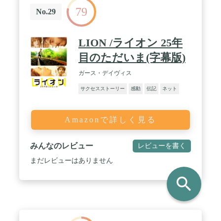
79
No.29
LION /ライオン 25年
目のただいま(字幕版)
ガース・デイヴィス
サクセスストーリー
感動
伝記
ネット
Amazonで詳しく見る
みんなのレビュー
レビューを書く
まだレビューはありません
search