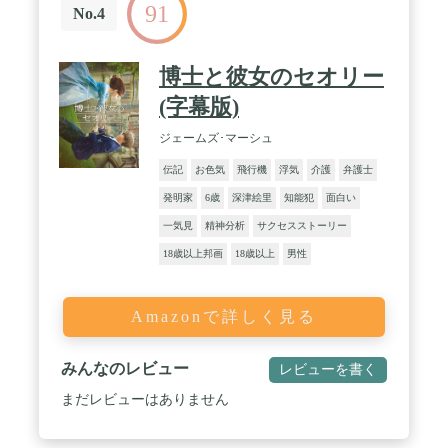
91
No.4
博士と彼女のセオリー
(字幕版)
ジェームズ･マーシュ
伝記
お色気
飛行機
浮気
介護
弁護士
発明家
6歳
深津絵里
知能犯
面白い
一気見
精神分析
サクセスストーリー
18歳以上邦画
18歳以上
男性
Amazonで詳しく見る
みんなのレビュー
レビューを書く
まだレビューはありません