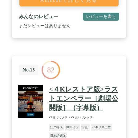
Amazonで詳しく見る
みんなのレビュー
レビューを書く
まだレビューはありません
82
No.15
<４Kレストア版>ラス
トエンペラー［劇場公
開版］（字幕版）
ベルナルド・ベルトルッチ
江戸時代
織田信長
伝記
イギリス王室
日本語勉強