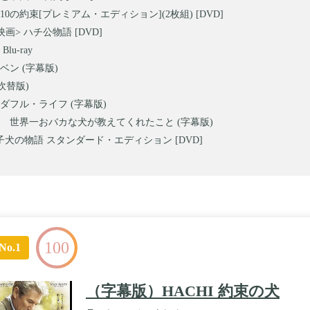
0の約束[プレミアム・エディション](2枚組) [DVD]
画> ハチ公物語 [DVD]
lu-ray
ベン (字幕版)
吹替版)
ダフル・ライフ (字幕版)
 世界一おバカな犬が教えてくれたこと (字幕版)
犬の物語 スタンダード・エディション [DVD]
100
No.1
（字幕版）HACHI 約束の犬