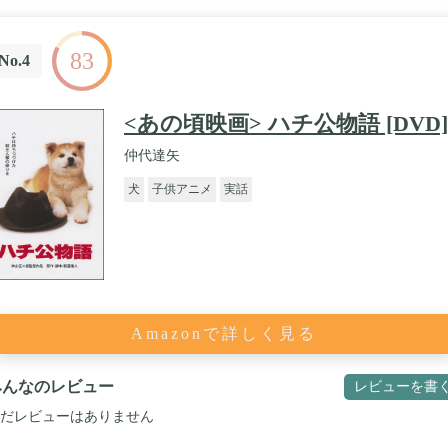
83
No.4
<あの頃映画> ハチ公物語 [DVD]
仲代達矢
犬
子供アニメ
実話
Amazonで詳しく見る
みんなのレビュー
レビューを書
だレビューはありません