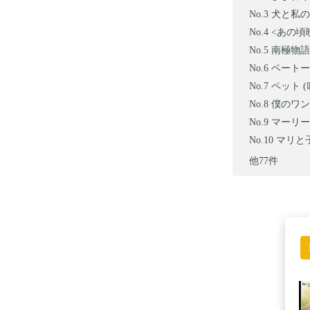
犬と私の1
<あの頃映
南極物語 B
ベートー
ペット (
僕のワン
マーリー
マリと子
他77件