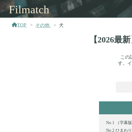
Filmatch
TOP
その他
犬
【2026
この
す。イ
（字幕版
ひまわり