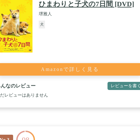
ひまわりと子犬の7日間 [DVD]
堺雅人
犬
Amazonで詳しく見る
みんなのレビュー
レビューを書
だレビューはありません
No.3