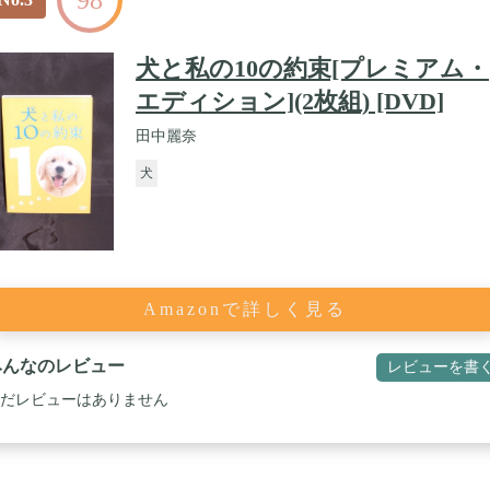
98
犬と私の10の約束[プレミアム・
エディション](2枚組) [DVD]
田中麗奈
犬
Amazonで詳しく見る
みんなのレビュー
レビューを書
だレビューはありません