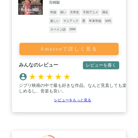
宮崎駿
年始
深い
大学生
子供アニメ
演出
楽しい
マニアック
星
年末年始
50代
2008
スペイン語
Amazonで詳しく見る
みんなのレビュー
レビューを書く
★
★
★
★
★
ジブリ映画の中で最も好きな作品。なんど見直しても楽
しめるし、音楽も良い。
レビューをもっと見る