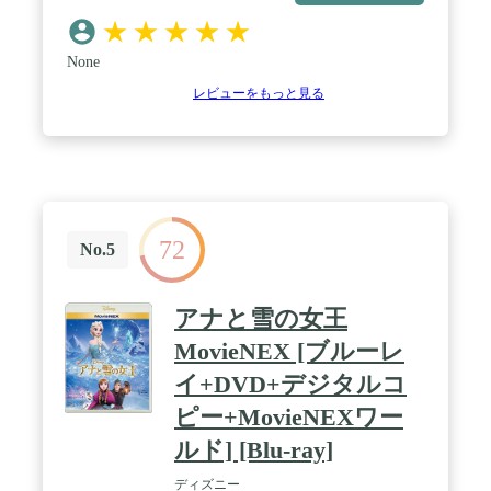
★
★
★
★
★
None
レビューをもっと見る
72
No.5
アナと雪の女王
MovieNEX [ブルーレ
イ+DVD+デジタルコ
ピー+MovieNEXワー
ルド] [Blu-ray]
ディズニー