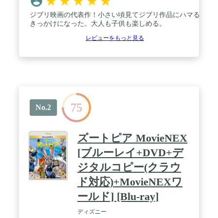
★
★
★
★
★
ジブリ映画の代表作！小さい頃見てジブリ作品にハマる
きっかけになった。大人も子供も楽しめる。
レビューをもっと見る
75
No.2
ズートピア MovieNEX
[ブルーレイ+DVD+デ
ジタルコピー(クラウ
ド対応)+MovieNEXワ
ールド] [Blu-ray]
ディズニー