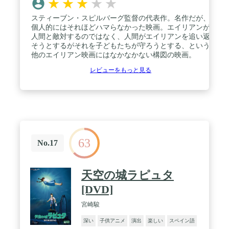
★
★
★
★
★
スティーブン・スピルバーグ監督の代表作。名作だが、
個人的にはそれほどハマらなかった映画。エイリアンが
人間と敵対するのではなく、人間がエイリアンを追い返
そうとするがそれを子どもたちが守ろうとする、という
他のエイリアン映画にはなかなかない構図の映画。
レビューをもっと見る
63
No.17
天空の城ラピュタ
[DVD]
宮崎駿
深い
子供アニメ
演出
楽しい
スペイン語