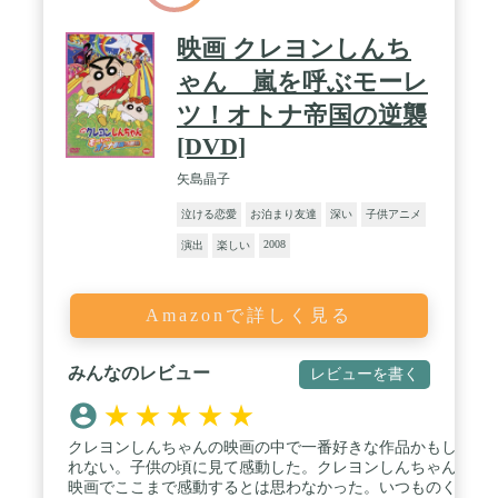
映画 クレヨンしんち
ゃん 嵐を呼ぶモーレ
ツ！オトナ帝国の逆襲
[DVD]
矢島晶子
泣ける恋愛
お泊まり友達
深い
子供アニメ
2008
演出
楽しい
Amazonで詳しく見る
みんなのレビュー
レビューを書く
★
★
★
★
★
クレヨンしんちゃんの映画の中で一番好きな作品かもし
れない。子供の頃に見て感動した。クレヨンしんちゃん
映画でここまで感動するとは思わなかった。いつものく