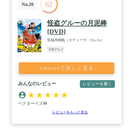
62
No.20
怪盗グルーの月泥棒
[DVD]
笑福亭鶴瓶（スティーヴ・カレル）
子供アニメ
Amazonで詳しく見る
みんなのレビュー
レビューを書く
★
★
★
★
★
ベクターイズ神
レビューをもっと見る