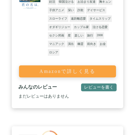
妊活
韓国泣ける
お泊まり友達
胸キュン
子供アニメ
深い
詐欺
デイサービス
スローライフ
遠距離恋愛
タイムスリップ
オダギリジョー
カップル家
泣ける恋愛
2008
セクシ邦画
星
楽しい
旅行
マニアック
演出
幽霊
前向き
お金
ロシア
Amazonで詳しく見る
みんなのレビュー
レビューを書く
まだレビューはありません