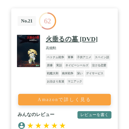
62
No.21
火垂るの墓 [DVD]
高畑勲
ベトナム戦争
軍事
子供アニメ
スペイン語
原爆
実話
ネイビーシールズ
泣ける恋愛
戦艦大和
南米戦争
深い
デイサービス
お泊まり友達
マニアック
Amazonで詳しく見る
みんなのレビュー
レビューを書く
★
★
★
★
★