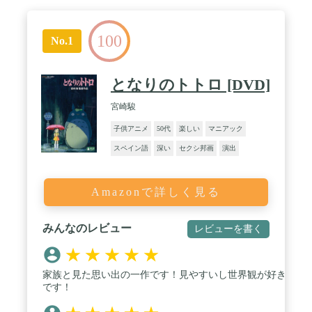
100
No.1
となりのトトロ [DVD]
宮崎駿
子供アニメ
50代
楽しい
マニアック
スペイン語
深い
セクシ邦画
演出
Amazonで詳しく見る
みんなのレビュー
レビューを書く
★
★
★
★
★
家族と見た思い出の一作です！見やすいし世界観が好き
です！