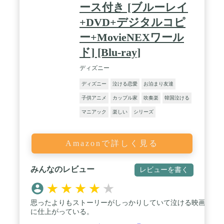
ース付き [ブルーレイ
+DVD+デジタルコピ
ー+MovieNEXワール
ド] [Blu-ray]
ディズニー
ディズニー
泣ける恋愛
お泊まり友達
子供アニメ
カップル家
吹奏楽
韓国泣ける
マニアック
楽しい
シリーズ
Amazonで詳しく見る
みんなのレビュー
レビューを書く
★
★
★
★
★
思ったよりもストーリーがしっかりしていて泣ける映画
に仕上がっている。