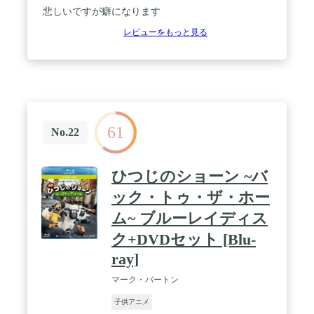
悲しいですが癖になります
レビューをもっと見る
61
No.22
ひつじのショーン ~バ
ック・トゥ・ザ・ホー
ム~ ブルーレイディス
ク+DVDセット [Blu-
ray]
マーク・バートン
子供アニメ