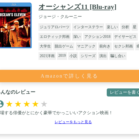
オーシャンズ11 [Blu-ray]
ジョージ・クルーニー
ジュリアロバーツ
インターステラー
楽しい
分析
星
エロティック邦画
深い
アクション2018
デイサービス
大学生
脱出ゲーム
マニアック
前向き
セクシ邦画
2019
2021洋画
小説
シリーズ
演出
騙し合い
Amazonで詳しく見る
みんなのレビュー
レビューを書
★
★
★
★
★
場する俳優がとにかく豪華でかっこいいアクション映画！
レビューをもっと見る