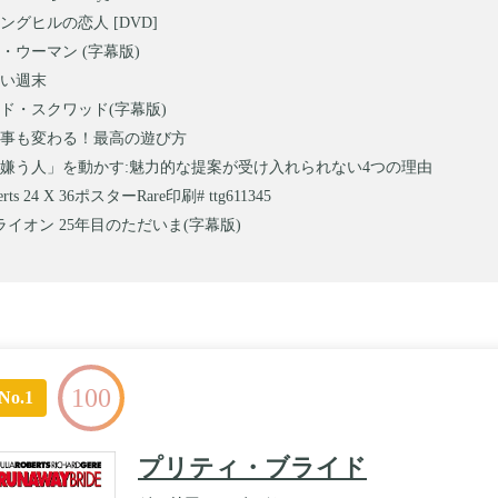
ングヒルの恋人 [DVD]
・ウーマン (字幕版)
い週末
ド・スクワッド(字幕版)
事も変わる！最高の遊び方
嫌う人」を動かす:魅力的な提案が受け入れられない4つの理由
oberts 24 X 36ポスターRare印刷# ttg611345
 /ライオン 25年目のただいま(字幕版)
100
No.1
プリティ・ブライド