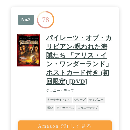
78
No.2
パイレーツ・オブ・カ
リビアン/呪われた海
賊たち 「アリス・イ
ン・ワンダーランド」
ポストカード付き (初
回限定) [DVD]
ジョニー・デップ
キーラナイトレイ
シリーズ
ディズニー
深い
デイサービス
ジョニーデップ
Amazonで詳しく見る