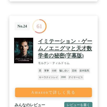
61
No.24
イミテーション・ゲー
ム／エニグマと天才数
学者の秘密(字幕版)
モルテン・ティルドゥム
星
軍事
分析
騙し合い
芸術
坂本龍馬
2008
キーラナイトレイ
デイサービス
Amazonで詳しく見る
みんなのレビュー
レビューを書く