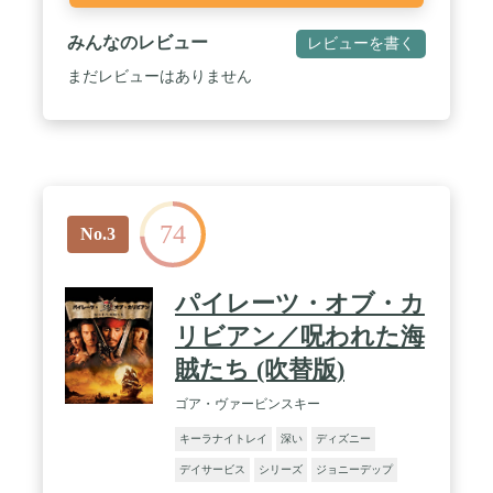
みんなのレビュー
レビューを書く
まだレビューはありません
74
No.3
パイレーツ・オブ・カ
リビアン／呪われた海
賊たち (吹替版)
ゴア・ヴァービンスキー
キーラナイトレイ
深い
ディズニー
デイサービス
シリーズ
ジョニーデップ