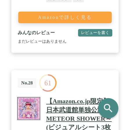
Amazonで詳しく見る
みんなのレビュー
レビューを書く
まだレビューはありません
61
No.28
【Amazon.co.jp限定】
search
日本武道館単独公演～
METEOR SHOWER～
(ビジュアルシート3枚