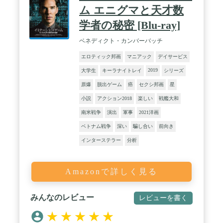
ム エニグマと天才数
学者の秘密 [Blu-ray]
ベネディクト・カンバーバッチ
エロティック邦画
マニアック
デイサービス
2019
大学生
キーラナイトレイ
シリーズ
原爆
脱出ゲーム
癌
セクシ邦画
星
小説
アクション2018
楽しい
戦艦大和
南米戦争
演出
軍事
2021洋画
ベトナム戦争
深い
騙し合い
前向き
インターステラー
分析
Amazonで詳しく見る
みんなのレビュー
レビューを書く
★
★
★
★
★