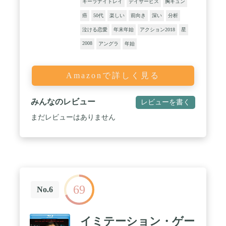
キーラナイトレイ
デイサービス
胸キュン
癌
50代
楽しい
前向き
深い
分析
泣ける恋愛
年末年始
アクション2018
星
2008
アングラ
年始
Amazonで詳しく見る
みんなのレビュー
レビューを書く
まだレビューはありません
69
No.6
イミテーション・ゲー