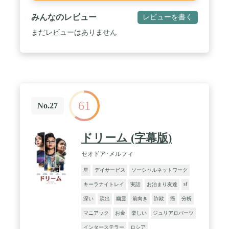
みんなのレビュー
レビューを書く
まだレビューはありません
61
No.27
ドリーム (字幕版)
セオドア･メルフィ
星
デイサービス
ソーシャルネットワーク
sf
キーラナイトレイ
実話
お泊まり友達
深い
演出
幽霊
前向き
詐欺
癌
分析
マニアック
お金
楽しい
ジュリアロバーツ
インターステラー
ロシア