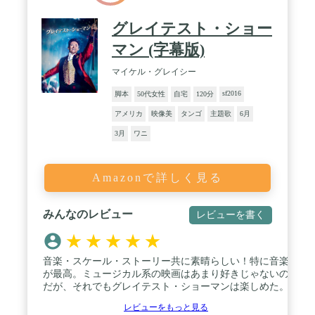
グレイテスト・ショー
マン (字幕版)
マイケル・グレイシー
sf2016
脚本
50代女性
自宅
120分
アメリカ
映像美
タンゴ
主題歌
6月
3月
ワニ
Amazonで詳しく見る
みんなのレビュー
レビューを書く
★
★
★
★
★
音楽・スケール・ストーリー共に素晴らしい！特に音楽
が最高。ミュージカル系の映画はあまり好きじゃないの
だが、それでもグレイテスト・ショーマンは楽しめた。
レビューをもっと見る