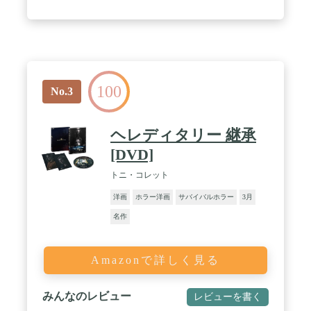
100
No.3
ヘレディタリー 継承
[DVD]
トニ・コレット
洋画
ホラー洋画
サバイバルホラー
3月
名作
Amazonで詳しく見る
みんなのレビュー
レビューを書く