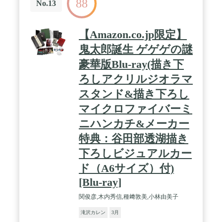
88
No.13
【Amazon.co.jp限定】
鬼太郎誕生 ゲゲゲの謎
豪華版Blu-ray(描き下
ろしアクリルジオラマ
スタンド&描き下ろし
マイクロファイバーミ
ニハンカチ&メーカー
特典：谷田部透湖描き
下ろしビジュアルカー
ド（A6サイズ）付)
[Blu-ray]
関俊彦,木内秀信,種﨑敦美,小林由美子
滝沢カレン
3月