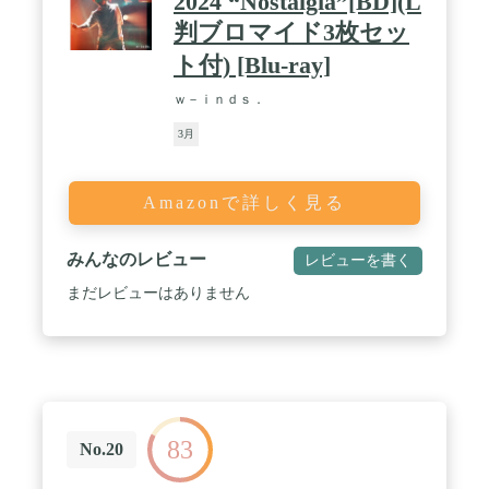
2024 “Nostalgia”[BD](L
判ブロマイド3枚セッ
ト付) [Blu-ray]
ｗ－ｉｎｄｓ．
3月
Amazonで詳しく見る
みんなのレビュー
レビューを書く
まだレビューはありません
83
No.20