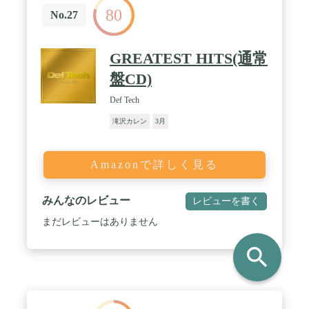
80
No.27
GREATEST HITS(通常
盤CD)
Def Tech
滝沢カレン
3月
Amazonで詳しく見る
みんなのレビュー
レビューを書く
まだレビューはありません
search