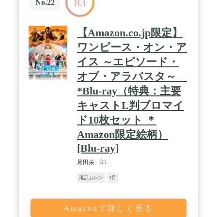
83
No.22
【Amazon.co.jp限定】
ワンピース・オン・ア
イス ～エピソード・
オブ・アラバスタ～
*Blu-ray（特典：主要
キャストL判ブロマイ
ド10枚セット ＊
Amazon限定絵柄）
[Blu-ray]
尾田栄一郎
滝沢カレン
3月
Amazonで詳しく見る