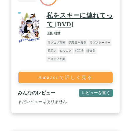
私をスキーに連れてっ
て [DVD]
原田知世
ラブコメ邦画
恋愛日本青春
ラブストーリー
sf2014
片思い
ロマコメ
映像美
コメディ邦画
Amazonで詳しく見る
みんなのレビュー
レビューを書く
まだレビューはありません