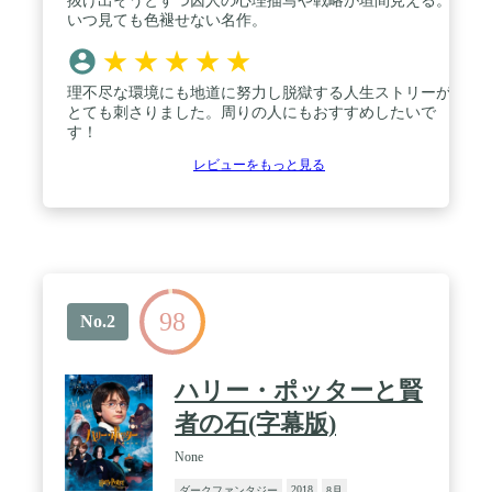
抜け出そうとすつ囚人の心理描写や戦略が垣間見える。
いつ見ても色褪せない名作。
★
★
★
★
★
理不尽な環境にも地道に努力し脱獄する人生ストリーが
とても刺さりました。周りの人にもおすすめしたいで
す！
レビューをもっと見る
98
No.2
ハリー・ポッターと賢
者の石(字幕版)
None
2018
ダークファンタジー
8月