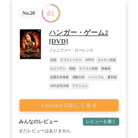
81
No.20
ハンガー・ゲーム2
[DVD]
ジェニファー・ローレンス
sf2014
合唱
ラブストーリー
コメディ邦画
エイリアン
戦闘
ラブコメ邦画
映像美
恋愛日本青春
感動日本
ハートフル
夏邦画
40代女性洋画
アクション
Amazonで詳しく見る
みんなのレビュー
レビューを書く
まだレビューはありません