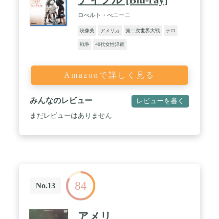
ロべルト・べニーニ
映像美
アメリカ
第二次世界大戦
テロ
戦争
40代女性洋画
Amazonで詳しく見る
みんなのレビュー
レビューを書く
まだレビューはありません
84
No.13
アメリ