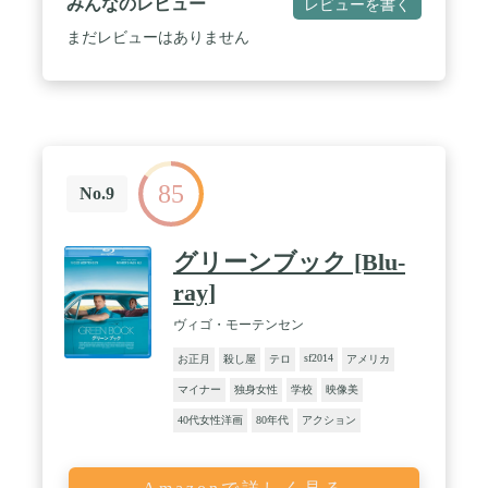
みんなのレビュー
レビューを書く
まだレビューはありません
85
No.9
グリーンブック [Blu-
ray]
ヴィゴ・モーテンセン
sf2014
お正月
殺し屋
テロ
アメリカ
マイナー
独身女性
学校
映像美
40代女性洋画
80年代
アクション