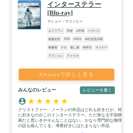
インターステラー
[Blu-ray]
マシュー・マコノヒー
エイリアン
学校
sf宇宙
ハラハラ
2018
sf2014
独身女性
40代女性洋画
映像美
テロ
殺し屋
80年代
マイナー
アクション
アメリカ
Amazonで詳しく見る
みんなのレビュー
レビューを書く
★
★
★
★
★
クリストファー・ノーランの作品はどれも好きだが、特
に好きなのがこのインターステラー。ただ単なる宇宙映
画だと思いきやそんなことはない。かなり専門的な物理
の話も絡んでくる。考察好きにはたまらない作品