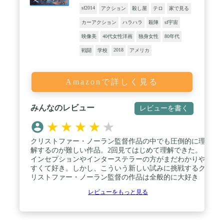
sf2014
アクション
殺し屋
テロ
家で見る
カーアクション
ハラハラ
殺陣
sf宇宙
映像美
40代女性洋画
独身女性
80年代
2018
戦闘
学校
アメリカ
Amazonで詳しく見る
みんなのレビュー
レビューを書く
★
★
★
★
★
クリストファー・ノーラン監督作品の中でも圧倒的に理
解するのが難しい作品。2回見てはじめて理解できた。
インセプションやインターステラーの方がまだわかりや
すくて好き。しかし、こういう新しい試みに挑戦するク
リストファー・ノーラン監督の作品は全般的に大好き
レビューをもっと見る