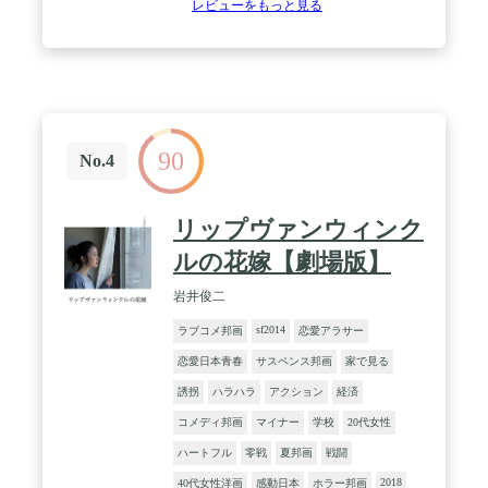
レビューをもっと見る
90
No.4
リップヴァンウィンク
ルの花嫁【劇場版】
岩井俊二
sf2014
ラブコメ邦画
恋愛アラサー
恋愛日本青春
サスペンス邦画
家で見る
誘拐
ハラハラ
アクション
経済
コメディ邦画
マイナー
学校
20代女性
ハートフル
零戦
夏邦画
戦闘
2018
40代女性洋画
感動日本
ホラー邦画