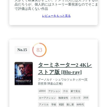
大きくて映像美がすごい。アメリカ人には大ウケする作
品だろうが、個人的にはストーリー重視派なのでそこま
で評価は高くない作品
レビューをもっと見る
83
No.15
ターミネーター2 4Kレ
ストア版 [Blu-ray]
アーノルド・シュワルツェネッガー(玄
田哲章/津嘉山正種)
sf2014
アクション
テロ
家で見る
2018
カーアクション
独身女性
ハラハラ
アメリカ
学校
戦闘
殺し屋
80年代