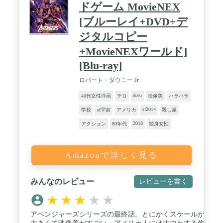
ドゲーム MovieNEX
[ブルーレイ+DVD+デ
ジタルコピー
+MovieNEXワールド]
[Blu-ray]
ロバート・ダウニー Jr.
dceu
40代女性洋画
テロ
映像美
ハラハラ
sf2014
学校
sf宇宙
アメリカ
殺し屋
2018
アクション
80年代
独身女性
Amazonで詳しく見る
みんなのレビュー
レビューを書く
★
★
★
★
★
アベンジャーズシリーズの最終話。とにかくスケールが