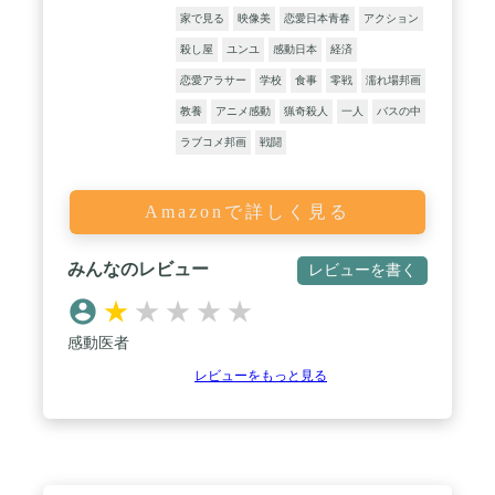
家で見る
映像美
恋愛日本青春
アクション
殺し屋
ユンユ
感動日本
経済
恋愛アラサー
学校
食事
零戦
濡れ場邦画
教養
アニメ感動
猟奇殺人
一人
バスの中
ラブコメ邦画
戦闘
Amazonで詳しく見る
みんなのレビュー
レビューを書く
★
★
★
★
★
感動医者
レビューをもっと見る