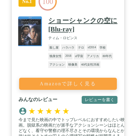
100
No.1
ショーシャンクの空に
[Blu-ray]
ティム・ロビンス
sf2014
殺し屋
ハラハラ
テロ
学校
2018
独身女性
sf宇宙
アメリカ
80年代
アクション
映像美
40代女性洋画
Amazonで詳しく見る
みんなのレビュー
レビューを書く
★
★
★
★
★
今まで見た映画の中でトップレベルにおすすめしたい映
画。脱獄系の映画だが派手なアクションシーンはほとん
どなく、看守や警察の理不尽さとその環境からなんとか