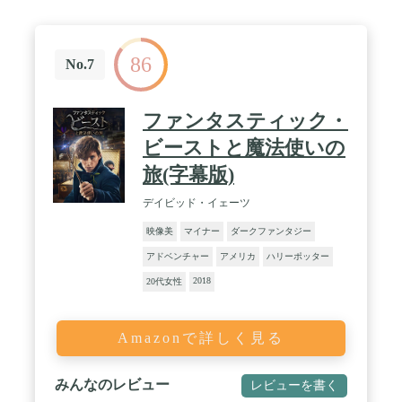
86
No.7
ファンタスティック・
ビーストと魔法使いの
旅(字幕版)
デイビッド・イェーツ
映像美
マイナー
ダークファンタジー
アドベンチャー
アメリカ
ハリーポッター
2018
20代女性
Amazonで詳しく見る
みんなのレビュー
レビューを書く