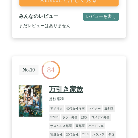
Amazonで詳しく見る
みんなのレビュー
レビューを書く
まだレビューはありません
84
No.10
万引き家族
是枝裕和
アメリカ
40代女性洋画
マイナー
真剣佑
sf2014
ホラー邦画
誘拐
コメディ邦画
サスペンス邦画
夏邦画
ハートフル
2018
独身女性
20代女性
ハラハラ
テロ