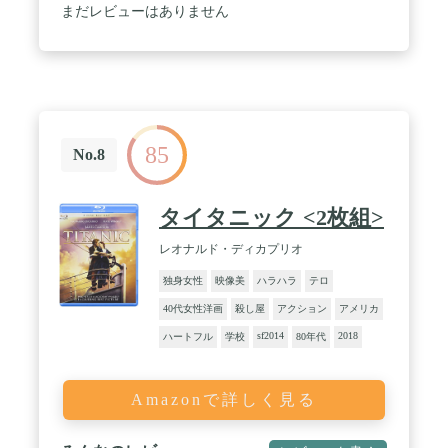
まだレビューはありません
85
No.8
タイタニック <2枚組>
レオナルド・ディカプリオ
独身女性
映像美
ハラハラ
テロ
40代女性洋画
殺し屋
アクション
アメリカ
sf2014
2018
ハートフル
学校
80年代
Amazonで詳しく見る