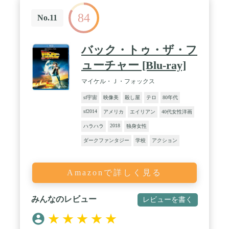
84
No.11
バック・トゥ・ザ・フ
ューチャー [Blu-ray]
マイケル・Ｊ・フォックス
sf宇宙
映像美
殺し屋
テロ
80年代
sf2014
アメリカ
エイリアン
40代女性洋画
2018
ハラハラ
独身女性
ダークファンタジー
学校
アクション
Amazonで詳しく見る
みんなのレビュー
レビューを書く
★
★
★
★
★