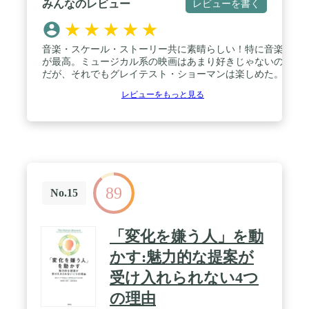
みんなのレビュー
レビューを書く
★
★
★
★
★
音楽・スケール・ストーリー共に素晴らしい！特に音楽
が最高。ミュージカル系の映画はあまり好きじゃないの
だが、それでもグレイテスト・ショーマンは楽しめた。
レビューをもっと見る
89
No.15
「変化を嫌う人」を動
かす:魅力的な提案が
受け入れられない4つ
の理由