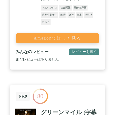
トムハンクス
社会問題
高齢者洋画
sf2015
世界史高校生
政治
会社
脚本
ポルノ
Amazonで詳しく見る
みんなのレビュー
レビューを書く
まだレビューはありません
80
No.9
グリーンマイル (字幕