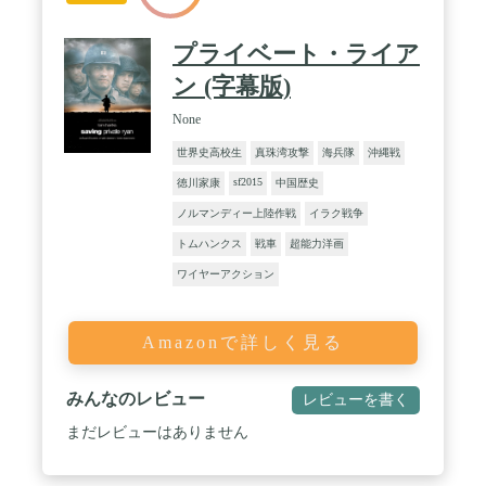
プライベート・ライア
ン (字幕版)
None
世界史高校生
真珠湾攻撃
海兵隊
沖縄戦
sf2015
徳川家康
中国歴史
ノルマンディー上陸作戦
イラク戦争
トムハンクス
戦車
超能力洋画
ワイヤーアクション
Amazonで詳しく見る
みんなのレビュー
レビューを書く
まだレビューはありません