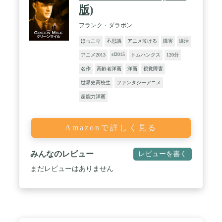
版)
フランク・ダラボン
ほっこり
不思議
アニメ泣ける
障害
涙活
sf2015
アニメ2013
トムハンクス
120分
名作
高齢者洋画
洋画
視覚障害
世界史高校生
ファンタジーアニメ
超能力洋画
Amazonで詳しく見る
みんなのレビュー
レビューを書く
まだレビューはありません