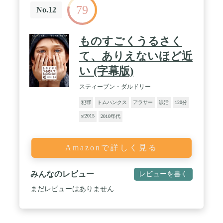
79
No.12
ものすごくうるさく
て、ありえないほど近
い (字幕版)
スティーブン・ダルドリー
犯罪
トムハンクス
アラサー
涙活
120分
sf2015
2010年代
Amazonで詳しく見る
みんなのレビュー
レビューを書く
まだレビューはありません