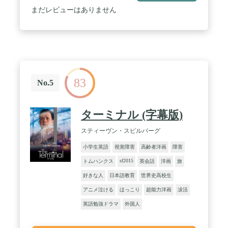
まだレビューはありません
83
No.5
ターミナル (字幕版)
スティーヴン・スピルバーグ
小学生英語
視覚障害
高齢者洋画
障害
sf2015
トムハンクス
英会話
洋画
旅
好きな人
日本語教育
世界史高校生
アニメ泣ける
ほっこり
超能力洋画
涙活
英語勉強ドラマ
外国人