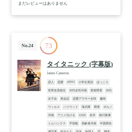
まだレビューはありません
73
No.24
タイタニック (字幕版)
James Cameron
sf2015
恋人
恋愛
小学生英語
ほっこり
世界史高校生
30代女性洋画
視覚障害
30代
女子会
英会話
恋愛アラサー女性
趣味
ウィルス
ハリウッド
海兵隊
障害
ポルノ
洋画
アニメ泣ける
120分
名作
徳川家康
トムハンクス
宇宙船
高齢者洋画
中国歴史
感染系
好きな人
涙活
外国人
恋
脚本