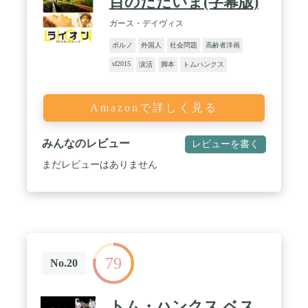
目のただいま(字幕版)
ガース・デイヴィス
ポルノ
外国人
社会問題
高齢者洋画
sf2015
涙活
脚本
トムハンクス
Amazonで詳しく見る
みんなのレビュー
レビューを書く
まだレビューはありません
79
No.20
トム・ハンクス ベス