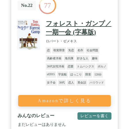
77
No.22
フォレスト・ガンプ／
一期一会 (字幕版)
ロバート・ゼメキス
恋
視覚障害
失恋
名作
社会問題
高齢者洋画
海兵隊
好きな人
趣味
30代女性洋画
恋愛
トムハンクス
ポルノ
sf2015
宇宙船
ほっこり
障害
120分
女子会
30代
恋人
英会話
ハリウッド
Amazonで詳しく見る
みんなのレビュー
レビューを書く
まだレビューはありません