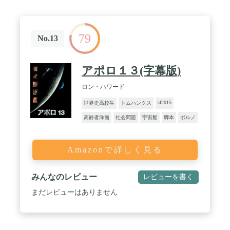
79
No.13
アポロ１３(字幕版)
ロン・ハワード
sf2015
世界史高校生
トムハンクス
高齢者洋画
社会問題
宇宙船
脚本
ポルノ
Amazonで詳しく見る
みんなのレビュー
レビューを書く
まだレビューはありません