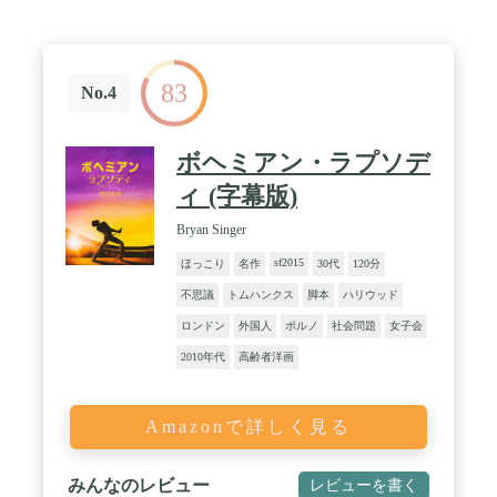
83
No.4
ボヘミアン・ラプソデ
ィ (字幕版)
Bryan Singer
sf2015
ほっこり
名作
30代
120分
不思議
トムハンクス
脚本
ハリウッド
ロンドン
外国人
ポルノ
社会問題
女子会
2010年代
高齢者洋画
Amazonで詳しく見る
みんなのレビュー
レビューを書く