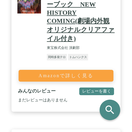
ーブック NEW
HISTORY
COMING(劇場内外観
オリジナルクリアファ
イル付き)
東宝株式会社 演劇部
同時多発テロ
トムハンクス
Amazonで詳しく見る
みんなのレビュー
レビューを書く
まだレビューはありません
search