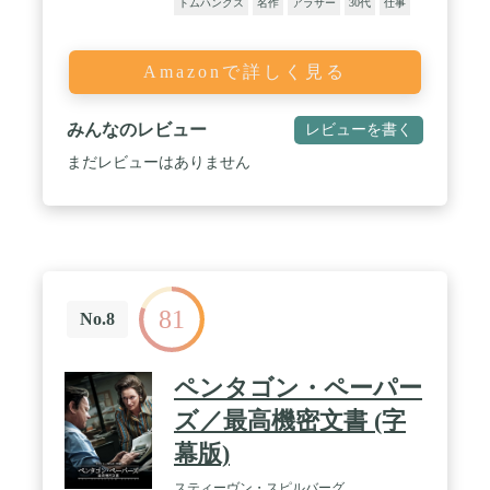
トムハンクス
名作
アラサー
30代
仕事
Amazonで詳しく見る
みんなのレビュー
レビューを書く
まだレビューはありません
81
No.8
ペンタゴン・ペーパー
ズ／最高機密文書 (字
幕版)
スティーヴン・スピルバーグ