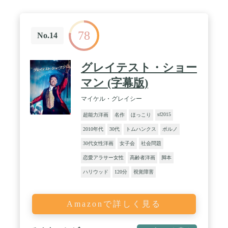
78
No.14
グレイテスト・ショー
マン (字幕版)
マイケル・グレイシー
sf2015
超能力洋画
名作
ほっこり
2010年代
30代
トムハンクス
ポルノ
30代女性洋画
女子会
社会問題
恋愛アラサー女性
高齢者洋画
脚本
ハリウッド
120分
視覚障害
Amazonで詳しく見る