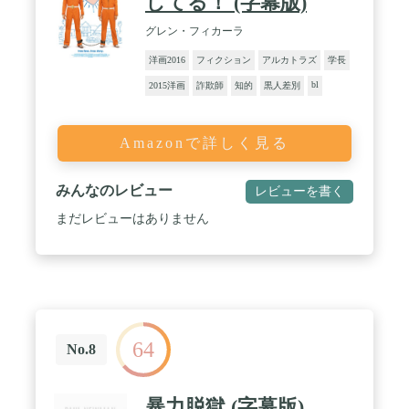
してる！ (字幕版)
グレン・フィカーラ
洋画2016
フィクション
アルカトラズ
学長
bl
2015洋画
詐欺師
知的
黒人差別
Amazonで詳しく見る
みんなのレビュー
レビューを書く
まだレビューはありません
64
No.8
暴力脱獄 (字幕版)