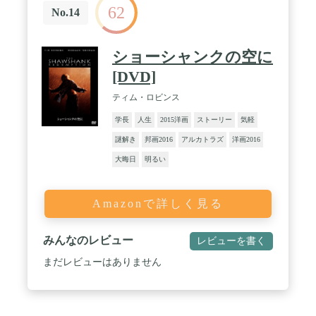
62
No.14
ショーシャンクの空に
[DVD]
ティム・ロビンス
学長
人生
2015洋画
ストーリー
気軽
謎解き
邦画2016
アルカトラズ
洋画2016
大晦日
明るい
Amazonで詳しく見る
みんなのレビュー
レビューを書く
まだレビューはありません