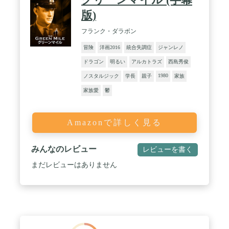
版)
フランク・ダラボン
冒険
洋画2016
統合失調症
ジャンレノ
ドラゴン
明るい
アルカトラズ
西島秀俊
1980
ノスタルジック
学長
親子
家族
家族愛
鬱
Amazonで詳しく見る
みんなのレビュー
レビューを書く
まだレビューはありません