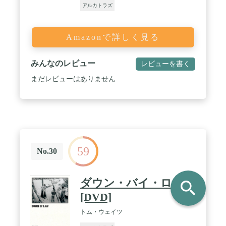
アルカトラズ
Amazonで詳しく見る
みんなのレビュー
レビューを書く
まだレビューはありません
59
No.30
ダウン・バイ・ロー
search
[DVD]
トム・ウェイツ