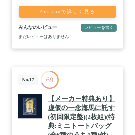
Amazonで詳しく見る
みんなのレビュー
レビューを書く
まだレビューはありません
69
No.17
【メーカー特典あり】
虚仮の一念海馬に託す
(初回限定盤)(2枚組)(特
典:ミニトートバッグ
(全6種のうち1種)付)