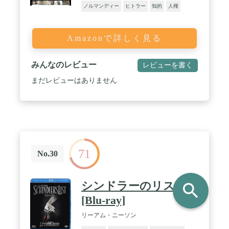
ノルマンディー
ヒトラー
知的
人権
Amazonで詳しく見る
みんなのレビュー
レビューを書く
まだレビューはありません
71
No.30
シンドラーのリスト
search
[Blu-ray]
リーアム・ニーソン