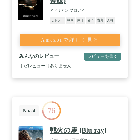
幕版)
アドリアン·ブロディ
ヒトラー
戦車
休日
名作
古典
人権
Amazonで詳しく見る
みんなのレビュー
レビューを書く
まだレビューはありません
76
No.24
戦火の馬 [Blu-ray]
ジェレミー・アーヴァイン