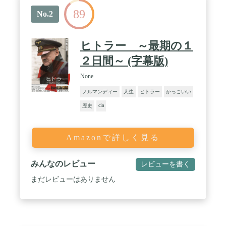
89
No.2
ヒトラー ～最期の１
２日間～ (字幕版)
None
ノルマンディー
人生
ヒトラー
かっこいい
cia
歴史
Amazonで詳しく見る
みんなのレビュー
レビューを書く
まだレビューはありません