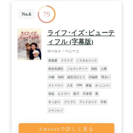
79
No.6
ライフ･イズ･ビューテ
ィフル (字幕版)
ロベルト・ベニーニ
家族愛
ドライブ
ノスタルジック
統合失調症
ノルマンディー
気軽
人権
10歳
知的
誕生日ひとり
評論家
明るい
1980
ストーリー
人生
家族
かっこいい
借金
ヒトラー
親子
不条理
夜
すっきり
ブリブリ
アンドロイド
学長
ジャンレノ
Amazonで詳しく見る