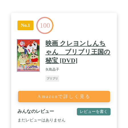
100
No.1
映画 クレヨンしんち
ゃん ブリブリ王国の
秘宝 [DVD]
矢島晶子
ブリブリ
Amazonで詳しく見る
みんなのレビュー
レビューを書く
まだレビューはありません