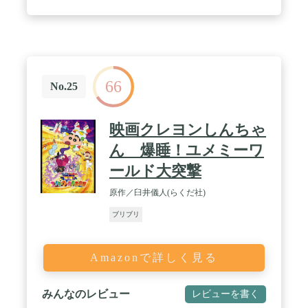
66
No.25
映画クレヨンしんちゃ
ん 爆睡！ユメミーワ
ールド大突撃
原作／臼井儀人(らくだ社)
ブリブリ
Amazonで詳しく見る
みんなのレビュー
レビューを書く