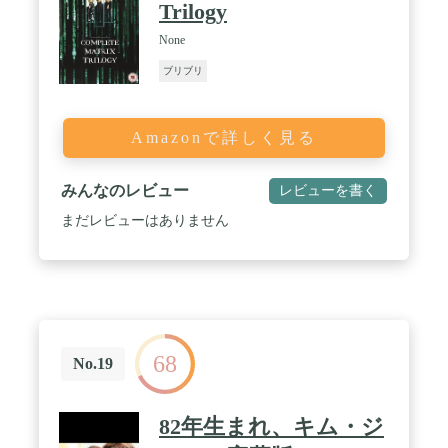
Trilogy
None
ブリブリ
Amazonで詳しく見る
みんなのレビュー
レビューを書く
まだレビューはありません
68
No.19
82年生まれ、キム・ジ