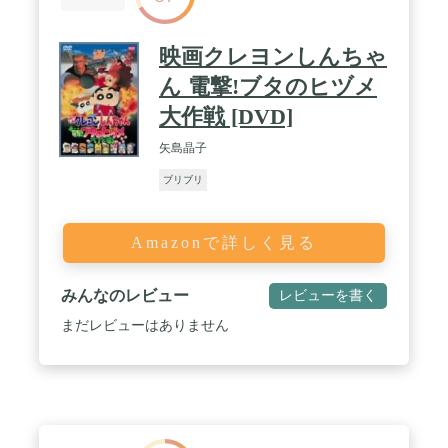
映画クレヨンしんちゃ
ん 電撃!ブタのヒヅメ
大作戦 [DVD]
矢島晶子
ブリブリ
Amazonで詳しく見る
みんなのレビュー
レビューを書く
まだレビューはありません