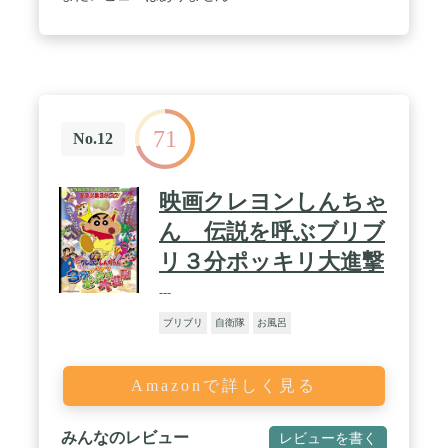
71
No.12
映画クレヨンしんちゃ
ん 伝説を呼ぶブリブ
リ３分ポッキリ大進撃
---
ブリブリ
自衛隊
お風呂
Amazonで詳しく見る
みんなのレビュー
レビューを書く