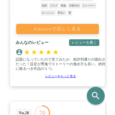
知的
マスク
家族
洋画2016
ストーリー
かっこいい
明るい
夜
Amazonで詳しく見る
みんなのレビュー
レビューを書く
★
★
★
★
★
話題になっていたので見てみたが、前評判通りの面白さ
だった！設定が秀逸でストーリーの進め方も良い。絶対
に観るべき作品の１つ。
レビューをもっと見る
search
70
No.28