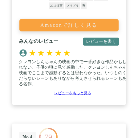
2015洋画
ブリブリ
夜
Amazonで詳しく見る
みんなのレビュー
レビューを書く
★
★
★
★
★
クレヨンしんちゃんの映画の中で一番好きな作品かもし
れない。子供の頃に見て感動した。クレヨンしんちゃん
映画でここまで感動するとは思わなかった。いつものく
だらないシーンもありながら考えさせられるシーンもあ
る名作。
レビューをもっと見る
79
No.4