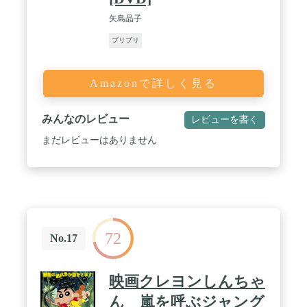
矢島晶子
ブリブリ
Amazonで詳しく見る
みんなのレビュー
レビューを書く
まだレビューはありません
72
No.17
映画クレヨンしんちゃ
ん 嵐を呼ぶジャング