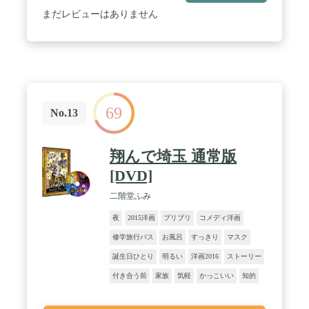
まだレビューはありません
69
No.13
翔んで埼玉 通常版
[DVD]
二階堂ふみ
夜
2015洋画
ブリブリ
コメディ洋画
修学旅行バス
お風呂
すっきり
マスク
誕生日ひとり
明るい
洋画2016
ストーリー
付き合う前
家族
気軽
かっこいい
知的