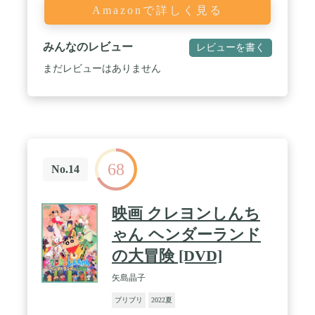
Amazonで詳しく見る
みんなのレビュー
レビューを書く
まだレビューはありません
68
No.14
映画 クレヨンしんち
ゃん ヘンダーランド
の大冒険 [DVD]
矢島晶子
ブリブリ
2022夏