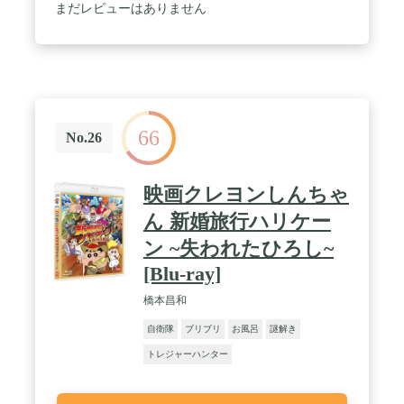
まだレビューはありません
66
No.26
映画クレヨンしんちゃ
ん 新婚旅行ハリケー
ン ~失われたひろし~
[Blu-ray]
橋本昌和
自衛隊
ブリブリ
お風呂
謎解き
トレジャーハンター