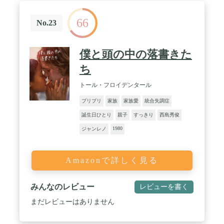
66
No.23
僕と頭の中の落書きた
ち
トール・フロイデンタール
ブリブリ
家族
家族愛
統合失調症
誕生日ひとり
親子
すっきり
西島秀俊
1980
ジャンレノ
Amazonで詳しく見る
みんなのレビュー
レビューを書く
まだレビューはありません