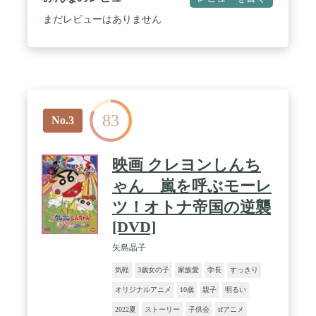
まだレビューはありません
83
No.3
映画 クレヨンしんち
ゃん 嵐を呼ぶモーレ
ツ！オトナ帝国の逆襲
[DVD]
矢島晶子
気軽
3歳女の子
家族愛
学長
すっきり
オリジナルアニメ
10歳
親子
明るい
2022夏
ストーリー
子供会
sfアニメ